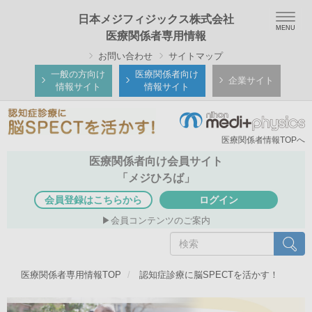
メ
Togg
日本メジフィジックス株式会社
イ
navig
医療関係者専用情報
ン
お問い合わせ
サイトマップ
コ
ン
一般の方向け
医療関係者向け
企業サイト
情報サイト
情報サイト
テ
ン
ツ
医療関係者情報TOPへ
に
移
医療関係者向け会員サイト
動
「メジひろば」
会員登録はこちらから
ログイン
会員コンテンツのご案内
検
検索
索
医療関係者専用情報TOP
認知症診療に脳SPECTを活かす！