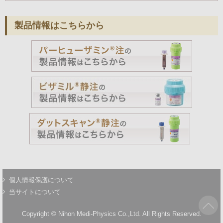
製品情報はこちらから
Member
Side
Menu
個人情報保護について
当サイトについて
Copyright © Nihon Medi-Physics Co.,Ltd. All Rights Reserved.