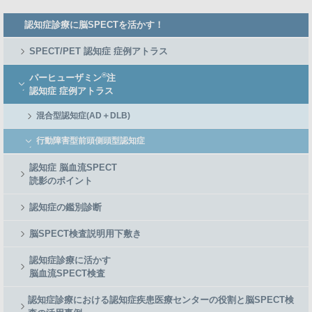
Member
認知症診療に脳SPECTを活かす！
Side
Menu
SPECT/PET 認知症 症例アトラス
®
パーヒューザミン
注
認知症 症例アトラス
混合型認知症(AD＋DLB)
行動障害型前頭側頭型認知症
認知症 脳血流SPECT
読影のポイント
認知症の鑑別診断
脳SPECT検査説明用下敷き
認知症診療に活かす
脳血流SPECT検査
認知症診療における認知症疾患医療センターの役割と脳SPECT検