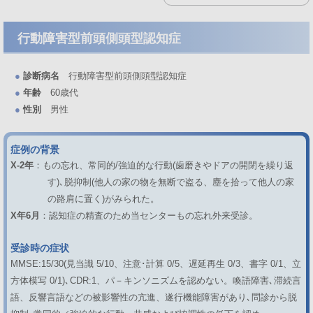
行動障害型前頭側頭型認知症
●
診断病名
行動障害型前頭側頭型認知症
●
年齢
60歳代
●
性別
男性
症例の背景
X-2年
：もの忘れ、常同的/強迫的な行動(歯磨きやドアの開閉を繰り返
す)､脱抑制(他人の家の物を無断で盗る、塵を拾って他人の家
の路肩に置く)がみられた。
X年6月
：認知症の精査のため当センターもの忘れ外来受診。
受診時の症状
MMSE:15/30(見当識 5/10、注意･計算 0/5、遅延再生 0/3、書字 0/1、立
方体模写 0/1)､CDR:1、パ－キンソニズムを認めない。喚語障害､滞続言
語、反響言語などの被影響性の亢進、遂行機能障害があり､問診から脱