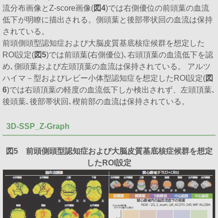
流分布画像とZ-score画像(
図4
)では右側優位の前頭葉の血流
低下が明瞭に描出される。側頭葉と後部帯状回の血流は保持
されている。
前頭側頭型認知症および大脳皮質基底核症候群を想定した
ROI設定(
図5
)では前頭葉(右側優位)､右頭頂葉の血流低下を認
め､側頭葉および左頭頂葉の血流は保持されている。 アルツ
ハイマ－型およびレビー小体型認知症を想定したROI設定(
図
6
)では右頭頂葉の軽度の血流低下しか検出されず、左頭頂葉､
後頭葉､後部帯状回､楔前部の血流は保持されている。
3D-SSP_Z-Graph
図5 前頭側頭型認知症および大脳皮質基底核症候群を想定
したROI設定