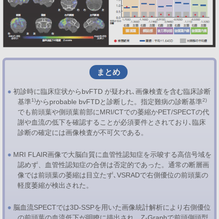
まとめ
●
初診時に臨床症状からbvFTD が疑われ､画像検査を含む臨床診断
1)
2)
基準
からprobable bvFTDと診断した。指定難病の診断基準
でも前頭葉や側頭葉前部にMRI/CTでの萎縮かPET/SPECTの代
謝や血流の低下を確認することが必須要件とされており､臨床
診断の確定には画像検査が不可欠である。
●
MRI FLAIR画像で大脳白質に血管性認知症を示唆する高信号域を
認めず、血管性認知症の合併は否定的であった。通常の断層画
像では前頭葉の萎縮は目立たず､VSRADで右側優位の前頭葉の
軽度萎縮が検出された。
●
脳血流SPECTでは3D-SSPを用いた画像統計解析により右側優位
の前頭葉の血流低下が明瞭に描出され、Z-Graphで前頭側頭型