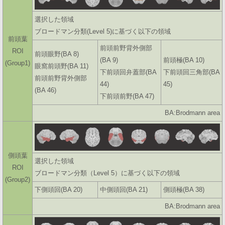
選択した領域
ブロードマン分類(Level 5)に基づく以下の領域
前頭葉
前頭前野背外側部
ROI
前頭眼野(BA 8)
(BA 9)
前頭極(BA 10)
(Group1)
眼窩前頭野(BA 11)
下前頭回弁蓋部(BA
下前頭回三角部(BA
前頭前野背外側部
44)
45)
(BA 46)
下前頭前野(BA 47)
BA:Brodmann area
側頭葉
選択した領域
ROI
ブロードマン分類（Level 5）に基づく以下の領域
(Group2)
下側頭回(BA 20)
中側頭回(BA 21)
側頭極(BA 38)
BA:Brodmann area