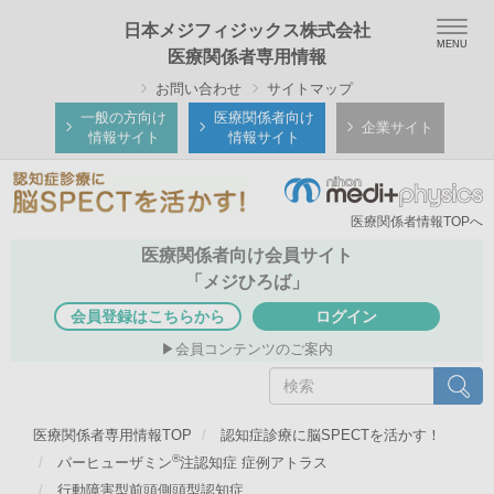
メ
Togg
日本メジフィジックス株式会社
イ
navig
医療関係者専用情報
ン
お問い合わせ
サイトマップ
コ
ン
一般の方向け
医療関係者向け
企業サイト
情報サイト
情報サイト
テ
ン
ツ
医療関係者情報TOPへ
に
移
医療関係者向け会員サイト
動
「メジひろば」
会員登録はこちらから
ログイン
会員コンテンツのご案内
検
検索
索
医療関係者専用情報TOP
認知症診療に脳SPECTを活かす！
®
パーヒューザミン
注認知症 症例アトラス
行動障害型前頭側頭型認知症