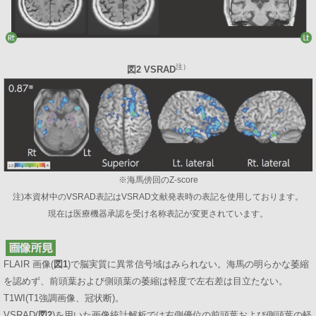
注）
図2 VSRAD
※海馬傍回のZ-score
注)本資材中のVSRAD表記はVSRAD文献発表時の表記を使用しております。
現在は医療機器承認を受け名称表記が変更されています。
FLAIR 画像(
図1
)で脳実質に異常信号域はみられない。海馬の明らかな萎縮
を認めず、前頭葉および側頭葉の萎縮は軽度で左右差は目立たない。
T1WI(T1強調画像、冠状断)。
VSRAD(
図2
)を用いた画像統計解析では右側優位の前頭葉および側頭葉の軽