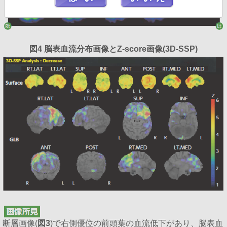
図4 脳表血流分布画像とZ-score画像(3D-SSP)
断層画像(
図3
)で右側優位の前頭葉の血流低下があり、脳表血