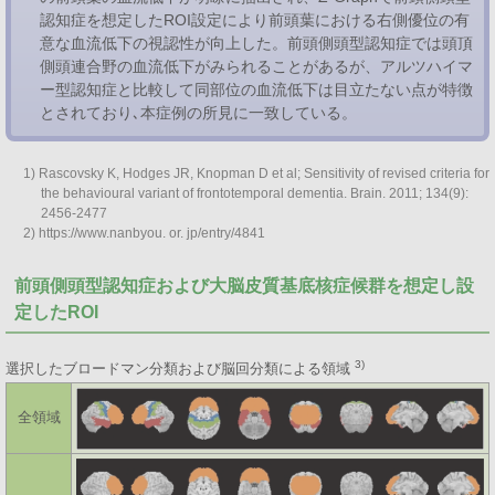
認知症を想定したROI設定により前頭葉における右側優位の有
意な血流低下の視認性が向上した。前頭側頭型認知症では頭頂
側頭連合野の血流低下がみられることがあるが、アルツハイマ
ー型認知症と比較して同部位の血流低下は目立たない点が特徴
とされており､本症例の所見に一致している。
1) Rascovsky K, Hodges JR, Knopman D et al; Sensitivity of revised criteria for
the behavioural variant of frontotemporal dementia. Brain. 2011; 134(9):
2456-2477
2) https://www.nanbyou. or. jp/entry/4841
前頭側頭型認知症および大脳皮質基底核症候群を想定し設
定したROI
3)
選択したブロードマン分類および脳回分類による領域
全領域