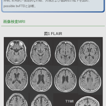
抑制､常同的／強迫的な行動、共感および協調性の低下を認め、
possible bvFTDと診断。
画像検査MRI
図1 FLAIR