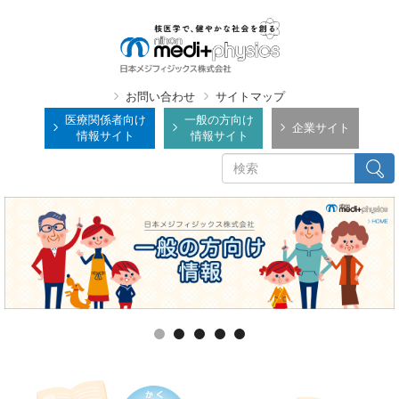
メ
イ
ン
コ
ン
お問い合わせ
サイトマップ
テ
医療関係者向け
一般の方向け
企業サイト
情報サイト
情報サイト
ン
ツ
検
検索
に
索
移
動