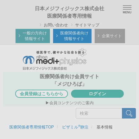
メ
Togg
日本メジフィジックス株式会社
イ
navig
医療関係者専用情報
ン
お問い合わせ
サイトマップ
コ
ン
一般の方向け
医療関係者向け
企業サイト
情報サイト
情報サイト
テ
ン
ツ
に
移
医療関係者向け会員サイト
動
「メジひろば」
会員登録はこちらから
ログイン
会員コンテンツのご案内
検
検索
索
®
医療関係者専用情報TOP
ビザミル
静注
基本情報