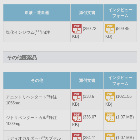
インタビュー
血液・造血器
添付文書
フォーム
(280.72
(899.45
111
塩化インジウム(
In)注
KB)
KB)
その他医薬品
インタビュー
その他
添付文書
フォーム
(338.6
(1021.55
®
アエントリペンタート
静注
1055mg
KB)
KB)
(336.07
(1.07 MB)
®
ジトリペンタートカル
静注
1000mg
KB)
(384.11
(1.07 MB)
®
ラディオガルダーゼ
カプセル