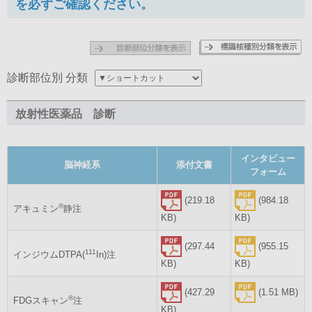
を必ずご確認ください。
診断部位別 分類
放射性医薬品 診断
インタビュー
脳神経系
添付文書
フォーム
(219.18
(984.18
®
アキュミン
静注
KB)
KB)
(297.44
(955.15
111
インジウムDTPA(
In)注
KB)
KB)
(427.29
(1.51 MB)
®
FDGスキャン
注
KB)