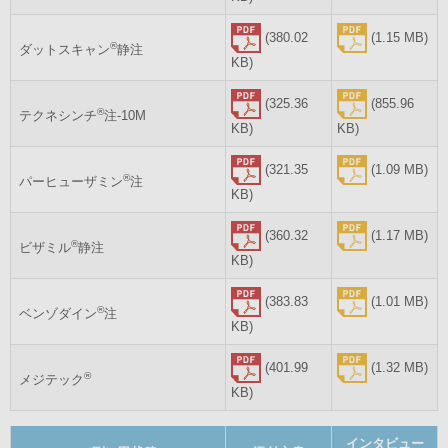
(380.02
(1.15 MB)
®
ダットスキャン
静注
KB)
(325.36
(855.96
®
テクネシンチ
注-10M
KB)
KB)
(321.35
(1.09 MB)
®
パーヒューザミン
注
KB)
(360.32
(1.17 MB)
®
ビザミル
静注
KB)
(383.83
(1.01 MB)
®
ベンゾダイン
注
KB)
(401.99
(1.32 MB)
®
メジテック
KB)
インタビュー