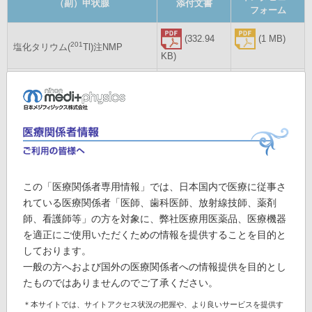
（副）甲状腺
添付文書
フォーム
(332.94
(1 MB)
201
塩化タリウム(
Tl)注NMP
KB)
(325.36
(855.96
®
テクネシンチ
注-10M
KB)
KB)
(401.99
(1.32 MB)
®
メジテック
KB)
(280.21
(825.06
ヨードカプセル-123
この「医療関係者専用情報」では、日本国内で医療に従事さ
KB)
KB)
れている医療関係者「医師、歯科医師、放射線技師、薬剤
師、看護師等」の方を対象に、弊社医療用医薬品、医療機器
インタビュー
を適正にご使用いただくための情報を提供することを目的と
呼吸器
添付文書
フォーム
しております。
一般の方へおよび国外の医療関係者への情報提供を目的とし
(444.69
(872.16
81m
クリプトン(
Kr)ジェネレータ
たものではありませんのでご了承ください。
KB)
KB)
＊本サイトでは、サイトアクセス状況の把握や、より良いサービスを提供す