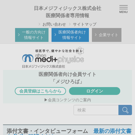
メ
Togg
日本メジフィジックス株式会社
イ
navig
医療関係者専用情報
ン
お問い合わせ
サイトマップ
コ
ン
一般の方向け
医療関係者向け
企業サイト
情報サイト
情報サイト
テ
ン
ツ
に
移
医療関係者向け会員サイト
動
「メジひろば」
会員登録はこちらから
ログイン
会員コンテンツのご案内
検
検索
索
添付文書・インタビューフォーム
最新の添付文書