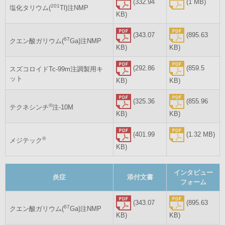
(332.94
(1 MB)
201
塩化タリウム(
Tl)注NMP
KB)
(343.07
(895.63
67
クエン酸ガリウム(
Ga)注NMP
KB)
KB)
(292.86
(859.5
スズコロイドTc-99m注調製用キ
ット
KB)
KB)
(325.36
(855.96
®
テクネシンチ
注-10M
KB)
KB)
(401.99
(1.32 MB)
®
メジテック
KB)
インタビュー
炎症
添付文書
フォーム
(343.07
(895.63
67
クエン酸ガリウム(
Ga)注NMP
KB)
KB)