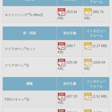
フォーム
(313.64
(991.74
®
キドニーシンチ
Tc-99m注
KB)
KB)
インタビュー
骨・関節
添付文書
フォーム
(330.7
(1.27 MB)
®
クリアボーン
キット
KB)
(325.68
(1016.94
®
クリアボーン
注
KB)
KB)
インタビュー
腫瘍
添付文書
フォーム
(427.29
(1.51 MB)
®
FDGスキャン
注
KB)