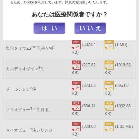
るため、Cookieを利用しています。同意の程お願いいたします。
インタビュー
心臓/循環器系
添付文書
フォーム
あなたは医療関係者ですか？
(427.29
(1.51 MB)
®
FDGスキャン
注
KB)
(332.94
(1 MB)
201
塩化タリウム(
Tl)注NMP
KB)
(217.82
(1019.56
®
カルディオダイン
注
KB)
KB)
(323.83
(895.88
®
プールシンチ
注
KB)
KB)
(334.11
(1002.88
®
マイオビュー
「注射用」
KB)
KB)
(328.68
(1.01 MB)
®
マイオビュー
注シリンジ
KB)