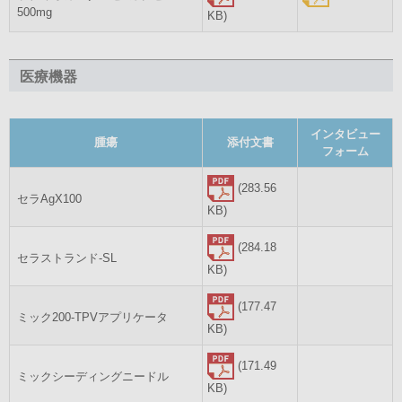
500mg
KB)
医療機器
インタビュー
腫瘍
添付文書
フォーム
(283.56
セラAgX100
KB)
(284.18
セラストランド-SL
KB)
(177.47
ミック200-TPVアプリケータ
KB)
(171.49
ミックシーディングニードル
KB)