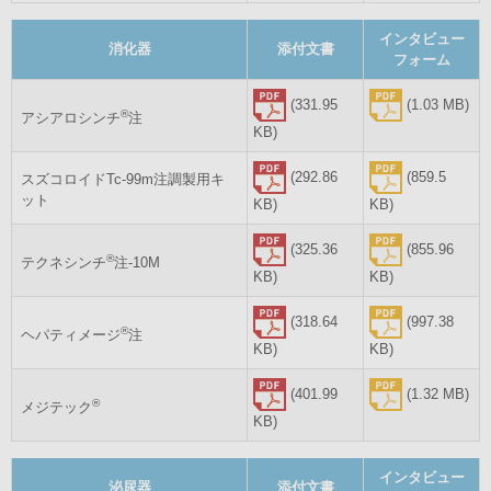
インタビュー
消化器
添付文書
フォーム
(331.95
(1.03 MB)
®
アシアロシンチ
注
KB)
(292.86
(859.5
スズコロイドTc-99m注調製用キ
ット
KB)
KB)
(325.36
(855.96
®
テクネシンチ
注-10M
KB)
KB)
(318.64
(997.38
®
ヘパティメージ
注
KB)
KB)
(401.99
(1.32 MB)
®
メジテック
KB)
インタビュー
泌尿器
添付文書