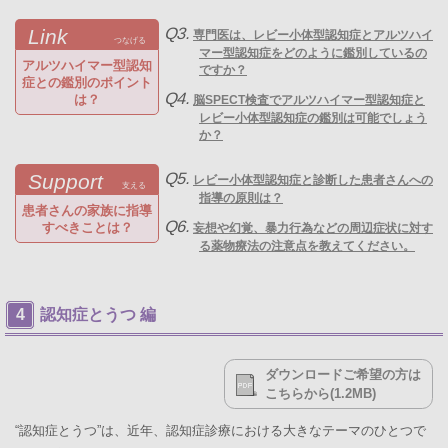
Q3.
Link
専門医は、レビー小体型認知症とアルツハイ
つなげる
マー型認知症をどのように鑑別しているの
アルツハイマー型認知
ですか？
症との鑑別のポイント
Q4.
は？
脳SPECT検査でアルツハイマー型認知症と
レビー小体型認知症の鑑別は可能でしょう
か？
Q5.
Support
レビー小体型認知症と診断した患者さんへの
支える
指導の原則は？
患者さんの家族に指導
Q6.
すべきことは？
妄想や幻覚、暴力行為などの周辺症状に対す
る薬物療法の注意点を教えてください。
認知症とうつ 編
ダウンロードご希望の方は
こちらから(1.2MB)
“認知症とうつ”は、近年、認知症診療における大きなテーマのひとつで