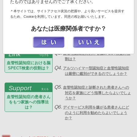
たものではありませんのでご了承ください。
認知症の病態とその対策について解説を行いたいと思います。
＊本サイトでは、サイトアクセス状況の把握や、より良いサービスを提供す
るため、Cookieを利用しています。同意の程お願いいたします。
Q1.
Notice
血管性認知症をどう考えたらよいでしょ
気づく
うか？
あなたは医療関係者ですか？
血管性認知症をどう考え
Q2.
たらよいのか？
日常臨床でみられる血管性認知症の病像
は？
Q3.
Link
血管性認知症における脳SPECT検査の役
つなげる
割は？
血管性認知症における脳
Q4.
SPECT検査の役割は？
アルツハイマー型認知症と血管性認知症
は厳密に鑑別ができるのでしょうか？
Q5.
Support
血管性認知症と診断された患者さんへの
支える
対応を家族にどう指導したらよいでしょ
血管性認知症の患者さん
うか？
をもつ家族への指導法
Q6.
は？
デイサービス利用を嫌がる患者さんにど
のように利用を勧めたらよいでしょう
か？