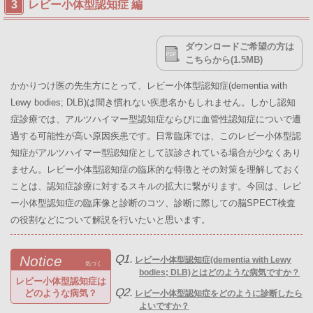
レビー小体型認知症 編
ダウンロードご希望の方は
こちらから(1.5MB)
かかりつけ医の先生方にとって、レビー小体型認知症(dementia with
Lewy bodies; DLB)は聞き慣れない疾患名かもしれません。しかし認知
症診療では、アルツハイマー型認知症ならびに血管性認知症についで遭
遇する可能性が高い原因疾患です。日常臨床では、このレビー小体型認
知症がアルツハイマー型認知症として誤診されている場合が少なくあり
ません。レビー小体型認知症の臨床的な特徴とその対策を理解しておく
ことは、認知症診療に対するスキルの拡大に繋がります。今回は、レビ
ー小体型認知症の臨床像と診断のコツ、診断に際しての脳SPECT検査
の役割などについて解説を行いたいと思います。
Q1.
Notice
レビー小体型認知症(dementia with Lewy
気づく
bodies; DLB)とはどのような病気ですか？
レビー小体型認知症は
Q2.
どのような病気？
レビー小体型認知症をどのように診断したら
よいですか？