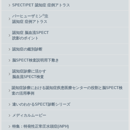
Menu
SPECT/PET 認知症 症例アトラス
®
パーヒューザミン
注
認知症 症例アトラス
認知症 脳血流SPECT
読影のポイント
認知症の鑑別診断
脳SPECT検査説明用下敷き
認知症診療に活かす
脳血流SPECT検査
認知症診療における認知症疾患医療センターの役割と脳SPECT検
査の活用事例
違いのわかるSPECT診断シリーズ
メディカルムービー
特集：特発性正常圧水頭症(iNPH)