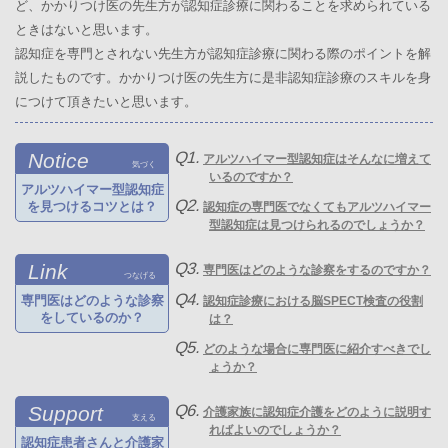
ど、かかりつけ医の先生方が認知症診療に関わることを求められている
ときはないと思います。
認知症を専門とされない先生方が認知症診療に関わる際のポイントを解
説したものです。かかりつけ医の先生方に是非認知症診療のスキルを身
につけて頂きたいと思います。
Q1.
Notice
アルツハイマー型認知症はそんなに増えて
気づく
いるのですか？
アルツハイマー型認知症
Q2.
を見つけるコツとは？
認知症の専門医でなくてもアルツハイマー
型認知症は見つけられるのでしょうか？
Q3.
Link
専門医はどのような診察をするのですか？
つなげる
Q4.
専門医はどのような診察
認知症診療における脳SPECT検査の役割
をしているのか？
は？
Q5.
どのような場合に専門医に紹介すべきでし
ょうか？
Q6.
Support
介護家族に認知症介護をどのように説明す
支える
ればよいのでしょうか？
認知症患者さんと介護家