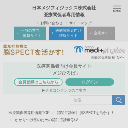
メ
Togg
日本メジフィジックス株式会社
イ
navig
医療関係者専用情報
ン
お問い合わせ
サイトマップ
コ
ン
一般の方向け
医療関係者向け
企業サイト
情報サイト
情報サイト
テ
ン
ツ
医療関係者情報TOPへ
に
移
医療関係者向け会員サイト
動
「メジひろば」
会員登録はこちらから
ログイン
会員コンテンツのご案内
検
検索
索
医療関係者専用情報TOP
認知症診療に脳SPECTを活かす！
かかりつけ医のための認知症診療Q&A