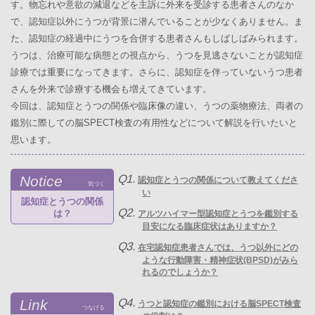
す。物忘れや意欲の減退などを主訴に外来を受診する患者さんのなか
で、認知症以外にうつが背景に潜んでいることが少なくありません。ま
た、認知症の経過中にうつを合併する患者さんもしばしばみられます。
うつは、治療可能な病態との視点から、うつを見逃さないことが認知症
診療では重要になってきます。さらに、認知症を伴っていないうつ患者
さんを外来で診療する機会も増えてきています。
今回は、認知症とうつの関係や臨床像の違い、うつの薬物療法、両者の
鑑別に際しての脳SPECT検査の有用性などについて解説を行いたいと
思います。
Q1.
Notice
認知症とうつの関係について教えてくださ
気づく
い
認知症とうつの関係
Q2.
は？
アルツハイマー型認知症とうつを鑑別する
目安になる臨床症状はありますか？
Q3.
在宅認知症患者さんでは、うつ以外にどの
ような行動障害・精神症状(BPSD)がみら
れるのでしょうか？
Q4.
Link
うつと認知症の鑑別における脳SPECT検査
つなげる