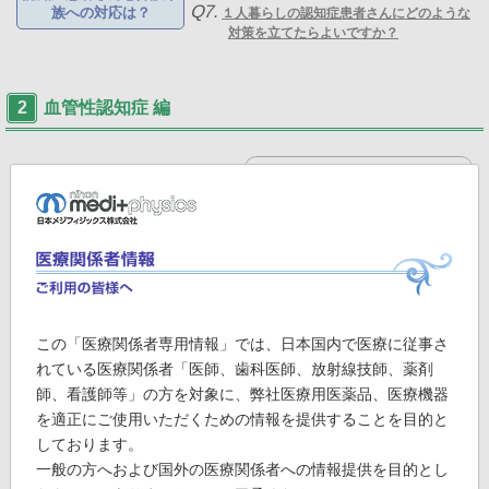
Q7.
族への対応は？
１人暮らしの認知症患者さんにどのような
対策を立てたらよいですか？
血管性認知症 編
ダウンロードご希望の方は
こちらから(1.3MB)
脳血管障害は、わが国では悪性腫瘍、心疾患に次いで死亡原因の第3位
に位置し、要介護の原因疾患として最も多いものです。従来から脳血管
障害に認知症を伴うとき、血管性認知症と安易に診断されてきた可能性
が高いと思われます。アルツハイマー型認知症と診断するためには血管
性認知症の存在を除外しなければならず、逆の場合も同様です。しか
この「医療関係者専用情報」では、日本国内で医療に従事さ
し、実際には両者を合併する患者さんが多いと思われます。血管性認知
れている医療関係者「医師、歯科医師、放射線技師、薬剤
症は、解決しなければならない問題点を数多く抱える病態なのです。さ
師、看護師等」の方を対象に、弊社医療用医薬品、医療機器
らに今日、アルツハイマー型認知症と血管性認知症は、臨床症状や血管
を適正にご使用いただくための情報を提供することを目的と
性危険因子など多くの点で類似性を示すことが強調されてきています。
しております。
一般の方へおよび国外の医療関係者への情報提供を目的とし
今回は、かかりつけ医の先生方が日常臨床で遭遇する機会の多い血管性