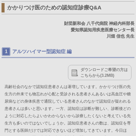
かかりつけ医のための認知症診療Q&A
財団新和会 八千代病院 神経内科部長
愛知県認知用疾患医療センター長
川畑 信也 先生
アルツハイマー型認知症 編
ダウンロードご希望の方は
こちらから(3.2MB)
高齢社会のなかで認知症患者さんは著増しています。かかりつけ医の先
生方の外来でも物忘れが心配と受診される患者さんあるいは高血圧や糖
尿病などの身体疾患で通院している患者さんのなかで認知症が疑われる
患者さんは多いと思います。一方、認知症は診断が難しい、診断後どの
ように対応したらよいかわからないから診療したくないと考えている先
生方も多いのではないでしょうか。認知症患者さんの数は、認知症を専
門とする医師だけでは対応できないほど増加してきています。今日ほ