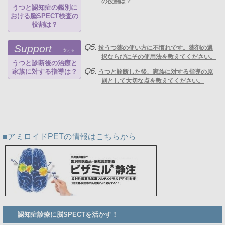
の役割は？
うつと認知症の鑑別に
おける脳SPECT検査の
役割は？
Q5.
Support
抗うつ薬の使い方に不慣れです。薬剤の選
支える
択ならびにその使用法を教えてください。
うつと診断後の治療と
Q6.
家族に対する指導は？
うつと診断した後、家族に対する指導の原
則として大切な点を教えてください。
アミロイドPETの情報はこちらから
Member
認知症診療に脳SPECTを活かす！
Side