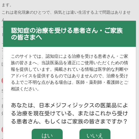
ます。
これは老化現象のひとつで、病気とは違い生活する上で問題はありませ
ん。
一方で、病気によって記憶や知能に障害が生じ、日常生活に支障を来して
認知症の治療を受ける患者さん・ご家族
しまう場合があり、これが「認知症」です。
の皆さまへ
この認知症の多くはアルツハイマー病と呼ばれる病気です。
アルツハイマー病の初期の症状として「もの忘れ」があります。ただ、こ
このサイトでは、認知症による治療を受ける患者さん・ご家
こで大切なことは、老化による「もの忘れ」と
族の皆さまへ、当該医薬品を適正にご使用いただくための情
区別することが必要だということです。
報を提供しています。掲載されている情報は医学的な判断や
アドバイスを提供するものではありませんので、治療を受け
る上でご不明な点がある場合は、医師・薬剤師・看護師とご
相談ください。
SPECT検査は早くからアルツハ
イマー病による血流分布の異常を
あなたは、日本メジフィジックスの医薬品によ
捉えることができ、早期診断に有
る治療を現在受けている、またはこれから受け
効と報告されています。
る患者さん、もしくはご家族の皆さまですか？
はい
いいえ