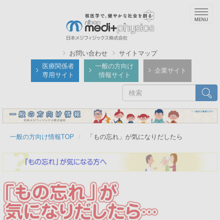
メ
Togg
イ
navig
ン
コ
ン
お問い合わせ
サイトマップ
テ
医療関係者
一般の方向け
企業サイト
専用サイト
情報サイト
ン
ツ
検
検索
に
索
移
動
一般の方向け情報TOP
「もの忘れ」が気になりだしたら