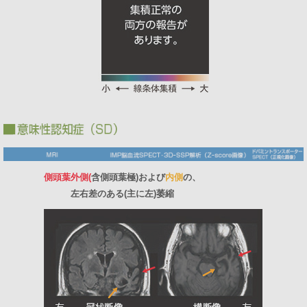
側頭葉外側(
含側頭葉極)および
内側
の、
左右差のある(主に左)萎縮