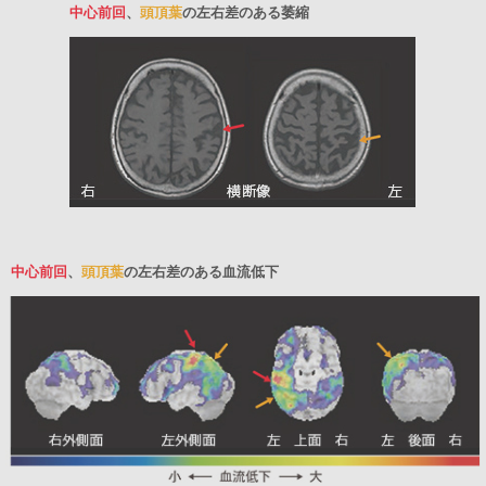
中心前回
、
頭頂葉
の左右差のある萎縮
中心前回
、
頭頂葉
の左右差のある血流低下