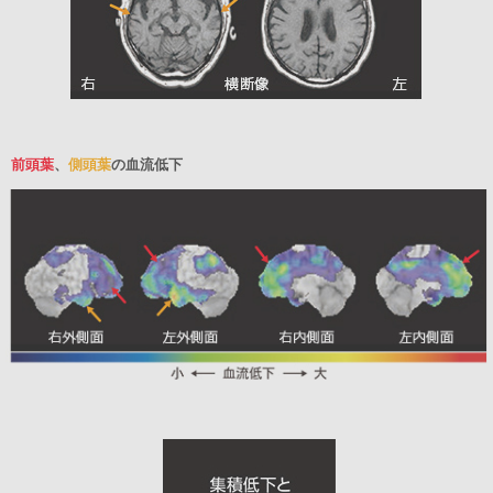
前頭葉
、
側頭葉
の血流低下