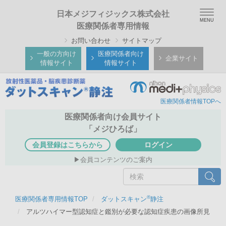
メ
Togg
日本メジフィジックス株式会社
イ
navig
医療関係者専用情報
ン
お問い合わせ
サイトマップ
コ
ン
一般の方向け
医療関係者向け
企業サイト
情報サイト
情報サイト
テ
ン
ツ
医療関係者情報TOPへ
に
移
医療関係者向け会員サイト
動
「メジひろば」
会員登録はこちらから
ログイン
会員コンテンツのご案内
検
検索
索
®
医療関係者専用情報TOP
ダットスキャン
静注
アルツハイマー型認知症と鑑別が必要な認知症疾患の画像所見