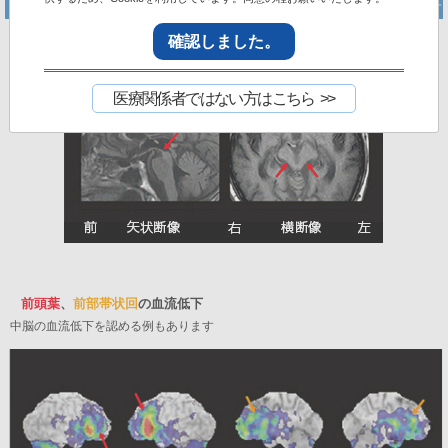
確認しました。
中脳被蓋の萎縮
ハチドリサイン
医療関係者ではない方はこちら
前頭葉
、
前部帯状回
の血流低下
中脳の血流低下を認める例もあります