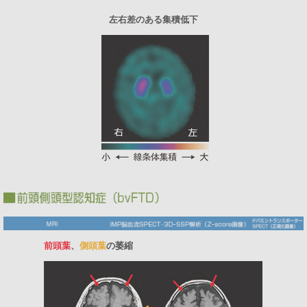
左右差のある集積低下
前頭葉
、
側頭葉
の萎縮