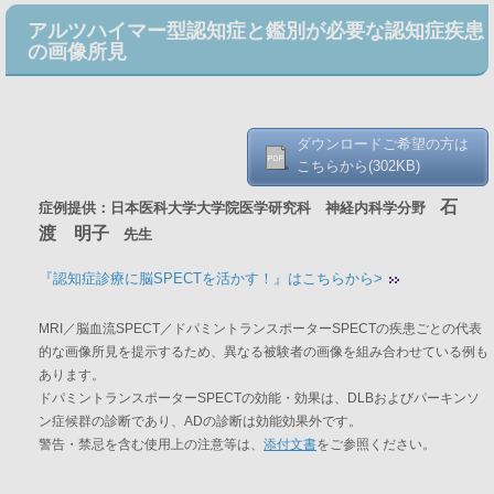
アルツハイマー型認知症と鑑別が必要な認知症疾患
の画像所見
ダウンロードご希望の方は
こちらから(302KB)
石
症例提供：日本医科大学大学院医学研究科 神経内科学分野
渡 明子
先生
『認知症診療に脳SPECTを活かす！』はこちらから>
MRI／脳血流SPECT／ドパミントランスポーターSPECTの疾患ごとの代表
的な画像所見を提示するため、異なる被験者の画像を組み合わせている例も
あります。
ドパミントランスポーターSPECTの効能・効果は、DLBおよびパーキンソ
ン症候群の診断であり、ADの診断は効能効果外です。
警告・禁忌を含む使用上の注意等は、
添付文書
をご参照ください。