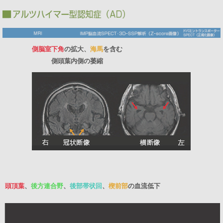
側脳室下角
の拡大、
海馬
を含む
側頭葉内側の萎縮
頭頂葉
、
後方連合野
、
後部帯状回
、
楔前部
の血流低下