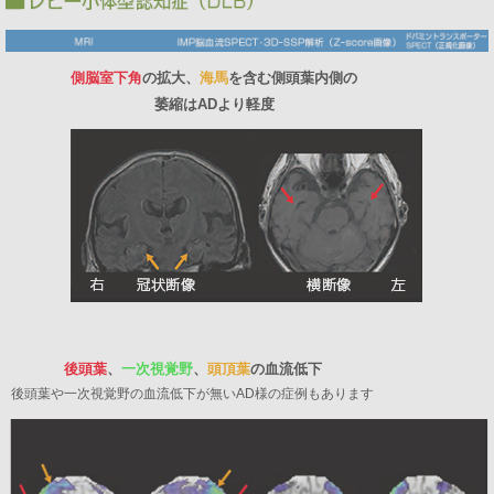
側脳室下角
の拡大、
海馬
を含む側頭葉内側の
萎縮はADより軽度
後頭葉
、
一次視覚野
、
頭頂葉
の血流低下
後頭葉や一次視覚野の血流低下が無いAD様の症例もあります