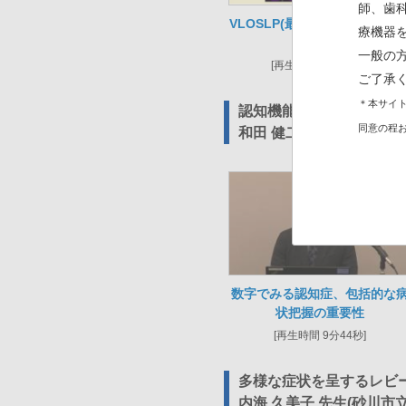
師、歯
VLOSLP(最遅発性統合失調症
療機器
精神病)
一般の
[再生時間 12分22秒]
ご了承
＊本サイト
認知機能の脳局在から紐解
同意の程
和田 健二 先生(川崎医科
数字でみる認知症、包括的な
状把握の重要性
[再生時間 9分44秒]
多様な症状を呈するレビー小
内海 久美子 先生(砂川市