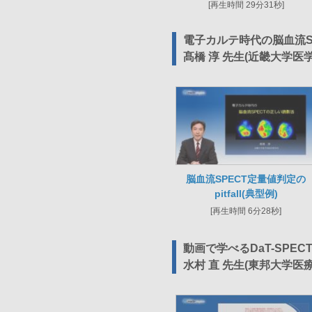
[再生時間 29分31秒]
電子カルテ時代の脳血流S
髙橋 淳 先生(近畿大学医
脳血流SPECT定量値判定の
pitfall(典型例)
[再生時間 6分28秒]
動画で学べるDaT-SPE
水村 直 先生(東邦大学医