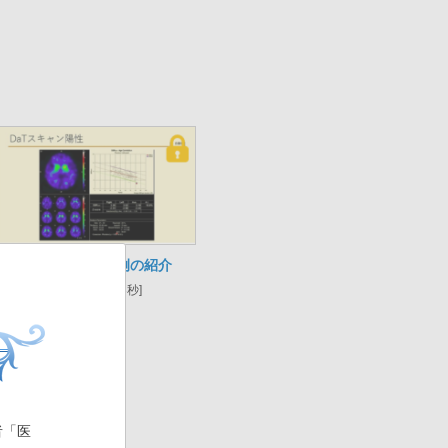
高齢発症うつ症例の紹介
[再生時間 6分3秒]
者「医