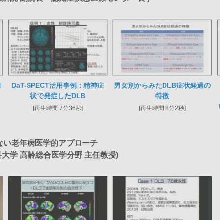
初
DaT-SPECT活用事例：精神症
男女別からみたDLB症状経過の
状で発症したDLB
特徴
[再生時間 7分36秒]
[再生時間 8分2秒]
ない老年病医学的アプローチ
科大学 高齢総合医学分野 主任教授)