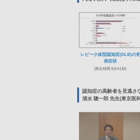
レビー小体型認知症(DLB)の
発症状
[再生時間 8分41秒]
認知症の高齢者を見逃さ
清水 聰一郎 先生(東京医