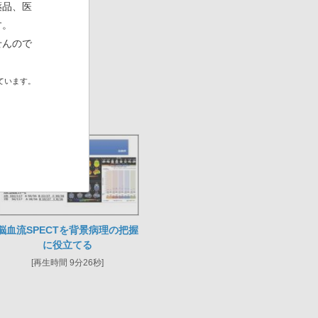
薬品、医
す。
せんので
ています。
脳血流SPECTを背景病理の把握
に役立てる
[再生時間 9分26秒]
～