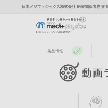
メ
日本メジフィジックス株式会社
医療関係者専用情
イ
ン
コ
ン
テ
ン
ツ
に
移
製品情報
動