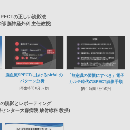
PECTの正しい読影法
学部 脳神経外科 主任教授)
脳血流SPECTにおけるpitfallの
「無意識の習慣にすべき」電子
パターン分析
カルテ時代のSPECT読影手順
[再生時間 8分37秒]
[再生時間 4分16秒]
CTの読影とレポーティング
療センター大森病院 放射線科 教授)