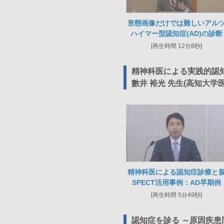
形態画像だけでは難しいアル
ハイマー型認知症(AD)の診断
[再生時間 12分8秒]
精神科医による実践的認知
數井 裕光 先生(高知大学
精神科医による認知症診療と
SPECT活用事例：AD早期例
[再生時間 5分49秒]
認知症を診る ～原因疾