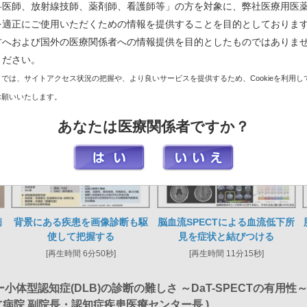
科医師、放射線技師、薬剤師、看護師等」の方を対象に、弊社医療用医
様
を適正にご使用いただくための情報を提供することを目的としておりま
方へおよび国外の医療関係者への情報提供を目的としたものではありま
ください。
では、サイトアクセス状況の把握や、より良いサービスを提供するため、Cookieを利用し
く認知症診療 ～脳血流SPECT活用術～
お願いいたします。
大学 認知症学 主任教授)
あなたは医療関係者ですか？
病
背景にある疾患を画像診断も駆
脳血流SPECTによる血流低下所
使して把握する
見を症状と結びつける
[再生時間 6分50秒]
[再生時間 11分15秒]
体型認知症(DLB)の診断の難しさ ～DaT-SPECTの有用性
立病院 副院長・認知症疾患医療センター長 )