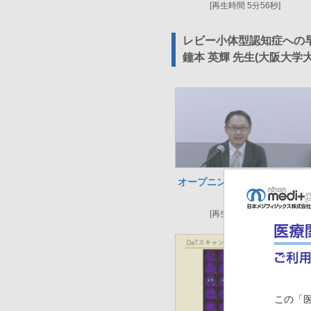
[再生時間 5分56秒]
レビー小体型認知症への
鐘本 英輝 先生(大阪大学
オープニング～MCI初発症例
介
[再生時間 8分31秒]
この「