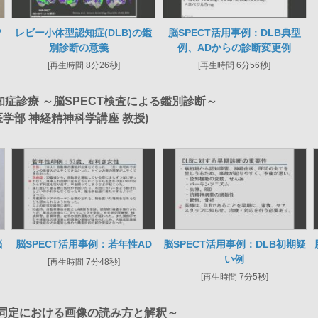
ツ
レビー小体型認知症(DLB)の鑑
脳SPECT活用事例：DLB典型
別診断の意義
例、ADからの診断変更例
[再生時間 8分26秒]
[再生時間 6分56秒]
症診療 ～脳SPECT検査による鑑別診断～
医学部 神経精神科学講座 教授)
脳
脳SPECT活用事例：若年性AD
脳SPECT活用事例：DLB初期疑
い例
[再生時間 7分48秒]
[再生時間 7分5秒]
患同定における画像の読み方と解釈～