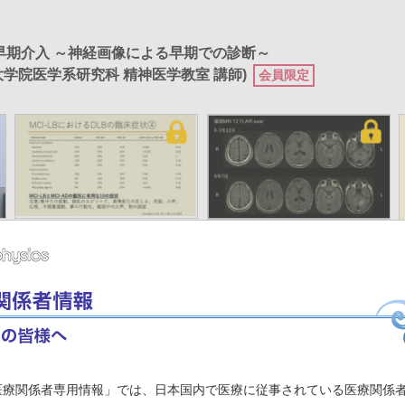
早期介入 ～神経画像による早期での診断～
大学院医学系研究科 精神医学教室 講師)
紹
MCI-LBの特徴(MCI-ADとの比
せん妄初発例の紹介
較を中心に)
[再生時間 5分36秒]
[再生時間 6分49秒]
医療関係者専用情報」では、日本国内で医療に従事されている医療関係