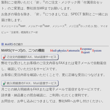
※
製剤にご使用いただく「針」
のご注文・メジテック用「付属溶出セッ
ト」のご変更は、弊社担当MRまでお願いします。
※
お急ぎの場合を除き、「針」
につきましては、SPECT 製剤とご一緒にお
届け致します。
®
®
®
®
※メジニードル
NMP、メジルアー針
NMP、メジシース
、メジ三活
ロック式 (Ｌ型) 、マイオ
ビュー「注射用」標識用エアー針
MARS(マーズ)の、二つの機能
弊社でお受けしたお客様のご注文内容をFAXまたは電子メールで自動返信
し、確認していただけるサービスです。
お客様に受注内容を確認いただくことで、更に正確な受注につなげます。
月ごとの納入明細表をFAXまたは電子メールで送信するサービスです。
請求書・納品書との照合確認に、ご利用いただくと便利です。
お問合せ、お申し込みにつきましては、弊社MRへお申し付けください。