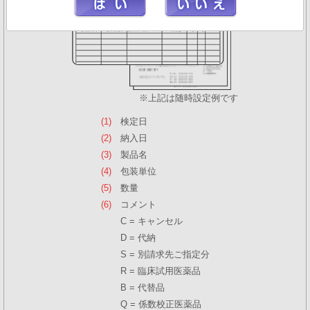
※上記は随時設定例です
(1)
検定日
(2)
納入日
(3)
製品名
(4)
包装単位
(5)
数量
(6)
コメント
C = キャンセル
D = 代納
S = 別請求先ご指定分
R = 臨床試用医薬品
B = 代替品
Q = 係数校正医薬品