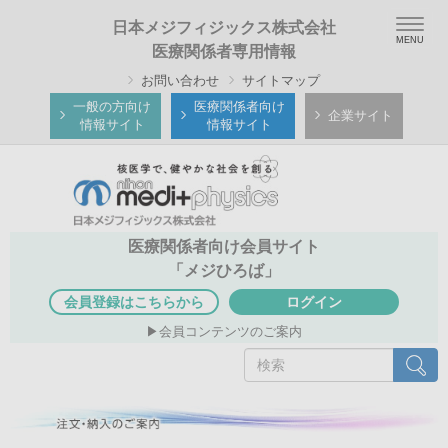
メ
Togg
日本メジフィジックス株式会社
イ
navig
医療関係者専用情報
ン
お問い合わせ
サイトマップ
コ
ン
一般の方向け
医療関係者向け
企業サイト
情報サイト
情報サイト
テ
ン
ツ
に
移
医療関係者向け会員サイト
動
「メジひろば」
会員登録はこちらから
ログイン
会員コンテンツのご案内
検
検索
索