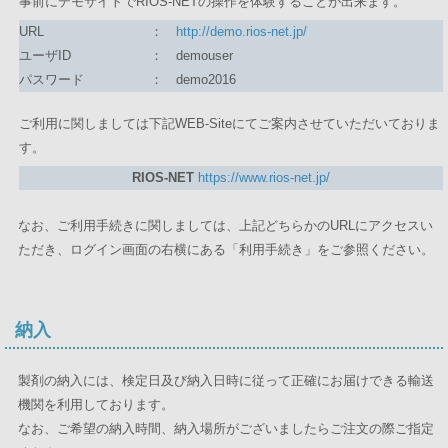
事前にデモサイトでRIOS-NETの操作を体験することが出来ます。
URL
：
http://demo.rios-net.jp/
ユーザID
：
demouser
パスワード
：
demo2016
ご利用に関しましては下記WEB-Siteにてご案内させていただいておりま
す。
RIOS-NET
https://www.rios-net.jp/
なお、ご利用手続きに関しましては、上記どちらかのURLにアクセスい
ただき、ログイン画面の右横にある「利用手続き」をご参照ください。
納入
製剤の納入には、検定日及び納入日時に従って正確にお届けできる輸送
機関を利用しております。
なお、ご希望の納入時間、納入場所がございましたらご注文の際ご指定