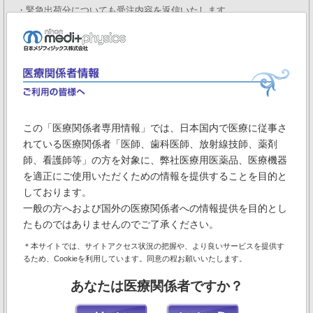
・緊急出荷分についても受注内容を返信いたします。
・承った弊社、受注担当者名を表示しています。
【定時設定】
・ご要望に応じた返信設定が可能です。(曜日、時間、納入日範囲)
・受注の最終結果を返信するため数量の履歴が無く確認が容易です。
・ご注文がない場合の「返信する・しない」の設定が可能です。
・ご注文がない場合のみ返信することも可能(未発注のご確認用)
この「医療関係者専用情報」では、日本国内で医療に従事さ
れている医療関係者「医師、歯科医師、放射線技師、薬剤
師、看護師等」の方を対象に、弊社医療用医薬品、医療機器
・1施設利用あたり99パターンの複数登録が可能
を適正にご使用いただくための情報を提供することを目的と
しております。
・お申込み翌日から開始できます。
一般の方へおよび国外の医療関係者への情報提供を目的とし
たものではありませんのでご了承ください。
ご注文確認表
＊本サイトでは、サイトアクセス状況の把握や、より良いサービスを提供す
※下記の書類をFaxまたはメールで送信いたします。
るため、Cookieを利用しています。同意の程お願いいたします。
あなたは医療関係者ですか？