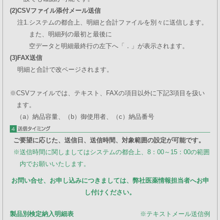
(2)
CSVファイル添付メール送信
注1.
システムの都合上、明細と合計ファイルを別々に送信します。
また、明細列の最初と最後に
空データと明細最終行の左下へ「．」が表示されます。
(3)
FAX送信
明細と合計で改ページされます。
※
CSVファイルでは、テキスト、FAXの項目以外に下記3項目を扱い
ます。
（a）納品容量、（b）御使用者、（c）納品番号
ご要望に応じた、送信日、送信時間、対象範囲の設定が可能です。
※
送信時間に関しましてはシステムの都合上、8：00～15：00の範囲
内でお願いいたします。
お問い合せ、お申し込みにつきましては、弊社医薬情報担当者へお申
し付けください。
製品別検定納入明細表
※テキストメール送信例