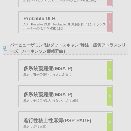
幻視/ドパミントランスポーターの低下 MMSE19点
Probable DLB
AD→Possible DLB→Probable DLB幻視/ドパミントランス
ポーターの低下 MMSE 11点
®
®
パーヒューザミン
注/ダットスキャン
静注 症例アトラスシリ
ーズ［パーキンソン症候群編］
多系統萎縮症(MSA-P)
主訴：右手の使いづらさとふるえ
多系統萎縮症(MSA-P)
主訴：手に力がはいらない、歩行困難
進行性核上性麻痺(PSP-PAGF)
主訴：歩行困難