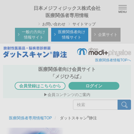
メ
Togg
日本メジフィジックス株式会社
イ
navig
医療関係者専用情報
ン
お問い合わせ
サイトマップ
コ
ン
一般の方向け
医療関係者向け
企業サイト
情報サイト
情報サイト
テ
ン
ツ
医療関係者情報TOPへ
に
移
医療関係者向け会員サイト
動
「メジひろば」
会員登録はこちらから
ログイン
会員コンテンツのご案内
検
検索
索
®
医療関係者専用情報TOP
ダットスキャン
静注