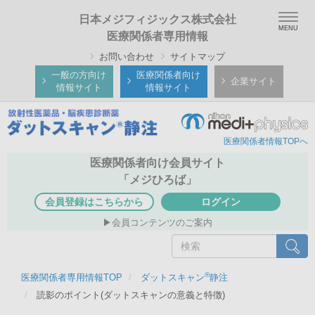
メ
Togg
日本メジフィジックス株式会社
イ
navig
医療関係者専用情報
ン
お問い合わせ
サイトマップ
コ
ン
一般の方向け
医療関係者向け
企業サイト
情報サイト
情報サイト
テ
ン
ツ
医療関係者情報TOPへ
に
移
医療関係者向け会員サイト
動
「メジひろば」
会員登録はこちらから
ログイン
会員コンテンツのご案内
検
検索
索
®
医療関係者専用情報TOP
ダットスキャン
静注
読影のポイント(ダットスキャンの意義と特徴)