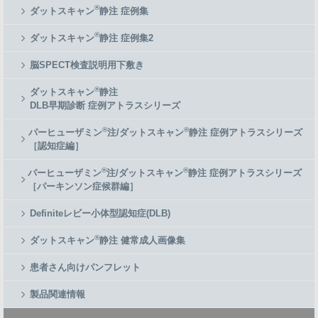
®
ダットスキャン
静注 症例集
®
ダットスキャン
静注 症例集2
脳SPECT検査説明用下敷き
®
ダットスキャン
静注
DLB早期診断 症例アトラスシリーズ
®
®
パーヒューザミン
注/ダットスキャン
静注 症例アトラスシリーズ
［認知症編］
®
®
パーヒューザミン
注/ダットスキャン
静注 症例アトラスシリーズ
［パーキンソン症候群編］
Definiteレビー小体型認知症(DLB)
®
ダットスキャン
静注 健常成人画像集
患者さん向けパンフレット
製品関連情報