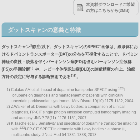
本資材ダウンロードご希望
の方はこちらから(2MB)
ダットスキャンの意義と特徴
®
ダットスキャン
静注(以下、ダットスキャン)のSPECT画像は、線条体にお
けるドパミントランスポーター(DAT)の分布を可視化することで、ドパミン
神経の変性・脱落を伴うパーキンソン病(PD)を含むパーキンソン症候群
1）
(PS)の早期診断
や、レビー小体型認知症(DLB)の診断精度の向上、治療
2)3)
方針の決定に寄与する診断技術である
。
123
1) Catafau AM et al: Impact of dopamine transporter SPECT using
I-
Ioflupane on diagnosis and management of patients with clinically
uncertain parkinsonian syndromes. Mov Disord 19(10):1175-1182, 2004
2) Z.Walker et al: Dementia with Lewy bodies: a comparison of clinical
diagnosis, FP-CIT single photon emission computed tomography imaging
and autopsy. JNNP 78(11): 1176-1181, 2007
3) K.Tasche et al：Sensitivity and specificity of dopamine transporter imaging
123
with
I-FP-CIT SPECT in dementia with Lewy bodies：a phaseⅢ,
multicentre study. J Nucl Med 54:1331-1338, 2013