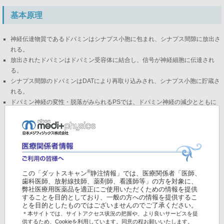
基本原理
神経伝達物質であるドパミンはシナプス小胞に包まれ、シナプス間隙に放出さ
れる。
放出されたドパミンはドパミン受容体に結合し、信号が神経細胞に伝達され
る。
シナプス間隙のドパミンはDATにより再取り込みされ、シナプス小胞に貯蔵さ
れる。
ドパミン神経の変性・脱落がみられるPSでは、ドパミン神経の減少とともに
DATが減少する。
®
この「ダットスキャン
静注情報」では、医療関係者「医師、
歯科医師、放射線技師、薬剤師、看護師等」の方を対象に、
弊社医療用医薬品を適正にご使用いただくための情報を提供
することを目的としており、一般の方への情報を提供するこ
とを目的としたものではございませんのでご了承ください。
＊本サイトでは、サイトアクセス状況の把握や、より良いサービスを提
供するため、Cookieを利用しています。同意の程お願いいたします。