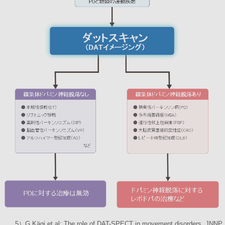
5）G.Kägi et al: The role of DAT-SPECT in movement disorders. JNNP