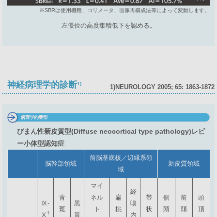
※SBRは使用機種、コリメータ、画像再構成法等によって変動します。
左優位の高度集積低下を認める。
神経病理学的診断
1)
1)NEUROLOGY 2005; 65: 1863-1872
びまん性新皮質型(Diffuse neocortical type pathology)レビ
ー小体型認知症
前脳基底核／辺縁系領
脳幹部領域
新皮質領域
域
マイ
経
青
ネル
扁
帯
側
前
頭
Ⅸ-
黒
嗅
斑
ト
桃
状
頭
頭
頂
†
Ⅹ
質
内