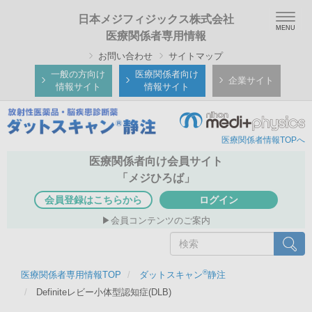
メ
Togg
日本メジフィジックス株式会社
イ
navig
医療関係者専用情報
ン
お問い合わせ
サイトマップ
コ
ン
一般の方向け
医療関係者向け
企業サイト
情報サイト
情報サイト
テ
ン
ツ
医療関係者情報TOPへ
に
移
医療関係者向け会員サイト
動
「メジひろば」
会員登録はこちらから
ログイン
会員コンテンツのご案内
検
検索
索
®
医療関係者専用情報TOP
ダットスキャン
静注
Definiteレビー小体型認知症(DLB)