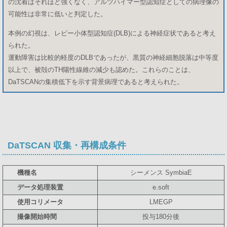
の沈着はそれほど強くなく、アルツハイマー型認知症としての病理像の
可能性は非常に低いと判定した。
本例の幻視は、レビー小体型認知症(DLB)による神経症状であると考え
られた。
運動障害は比較的軽度のDLBであったが、黒質の神経細胞脱落は中等度
以上で、被殻のTH陽性線維の減少も認めた。これらのことは、
DaTSCANの集積低下を示す背景病理であると考えられた。
DaTSCAN 収集・再構成条件
機種名
シーメンス SymbiaE
データ処理装置
e.soft
使用コリメータ
LMEGP
撮像開始時間
投与180分後