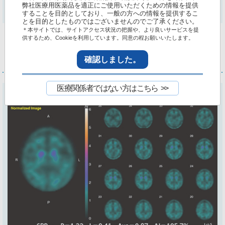
全体的にびまん性の軽度萎縮があるが、海馬の萎縮は強くない。
弊社医療用医薬品を適正にご使用いただくための情報を提供
することを目的としており、一般の方への情報を提供するこ
とを目的としたものではございませんのでご了承ください。
＊本サイトでは、サイトアクセス状況の把握や、より良いサービスを提
供するため、Cookieを利用しています。同意の程お願いいたします。
確認しました。
ダットスキャン
静注(DaTSCAN) X-5カ月
®
医療関係者ではない方はこちら
DaTView 結果画像