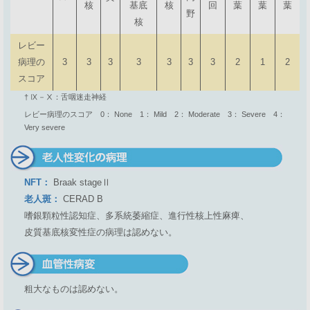
核
基底
核
回
葉
葉
葉
野
核
レビー
病理の
3
3
3
3
3
3
3
2
1
2
スコア
† Ⅸ－Ⅹ：舌咽迷走神経
レビー病理のスコア 0： None 1： Mild 2： Moderate 3： Severe 4：
Very severe
NFT：
Braak stageⅡ
老人斑：
CERAD B
嗜銀顆粒性認知症、多系統萎縮症、進行性核上性麻痺、
皮質基底核変性症の病理は認めない。
粗大なものは認めない。