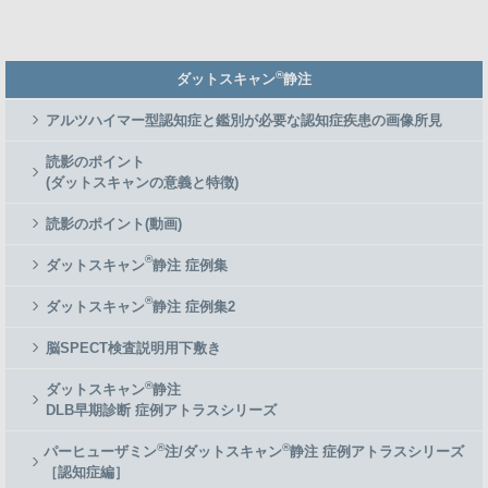
Member
®
ダットスキャン
静注
Side
Menu
アルツハイマー型認知症と鑑別が必要な認知症疾患の画像所見
読影のポイント
(ダットスキャンの意義と特徴)
読影のポイント(動画)
®
ダットスキャン
静注 症例集
®
ダットスキャン
静注 症例集2
脳SPECT検査説明用下敷き
®
ダットスキャン
静注
DLB早期診断 症例アトラスシリーズ
®
®
パーヒューザミン
注/ダットスキャン
静注 症例アトラスシリーズ
［認知症編］