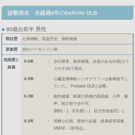
診断病名 全経過6年のDefinite DLB
●
80歳台前半 男性
既往歴
心房細動、高血圧症、肺癌術後
家族歴
姉がパーキンソン病
現病歴と
X-6年
：
歩行障害、動作緩慢、自覚のある幻視(カラ
経過
スや子供)で発症。
X-5年
：
心臓交感神経シンチグラフィは集積低下し
ていた。 Probable DLBと診断。
X-3年
：
動作緩慢、軽度の両側の筋固縮、小声、嗄
声。軽介助で歩行可。
振戦(－)、左右差(－)、起立性低血圧(－)。
X-2年
：
明瞭な幻視、肺炎の反復、経鼻経管栄養
MMSE：19/30点。