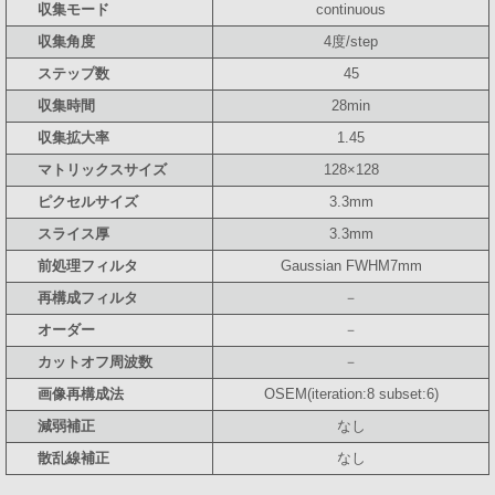
収集モード
continuous
収集角度
4度/step
ステップ数
45
収集時間
28min
収集拡大率
1.45
マトリックスサイズ
128×128
ピクセルサイズ
3.3mm
スライス厚
3.3mm
前処理フィルタ
Gaussian FWHM7mm
再構成フィルタ
－
オーダー
－
カットオフ周波数
－
画像再構成法
OSEM(iteration:8 subset:6)
減弱補正
なし
散乱線補正
なし