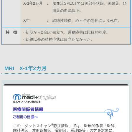
X-1年2カ月
：
脳血流SPECTでは後部帯状回、後頭葉、頭
頂葉の血流低下。
X年
：
誤嚥性肺炎、心不全の悪化により死亡。
特 徴
・初期から幻視が目立ち、運動障害は比較的軽度。
・幻視以外の精神症状は目立たなかった。
MRI X-1年2カ月
®
この「ダットスキャン
静注情報」では、医療関係者「医師、
歯科医師、放射線技師、薬剤師、看護師等」の方を対象に、