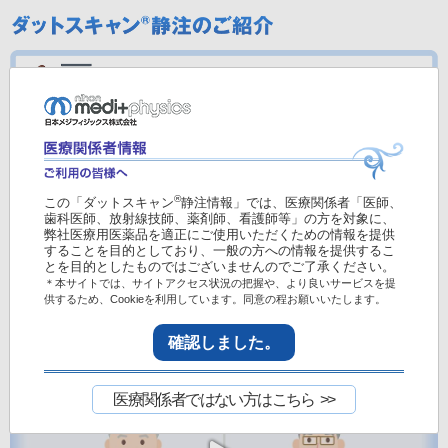
● 掲載されている薬剤の使用にあたっては、各製剤の最
®
この「ダットスキャン
静注情報」では、医療関係者「医師、
新の
電子添文
を参照ください。
歯科医師、放射線技師、薬剤師、看護師等」の方を対象に、
● 紹介した症例は臨床症例の一部を紹介したもので、全
弊社医療用医薬品を適正にご使用いただくための情報を提供
することを目的としており、一般の方への情報を提供するこ
ての症例が同様な結果を示すわけではありません。
とを目的としたものではございませんのでご了承ください。
＊本サイトでは、サイトアクセス状況の把握や、より良いサービスを提
供するため、Cookieを利用しています。同意の程お願いいたします。
確認しました。
医療関係者ではない方はこちら