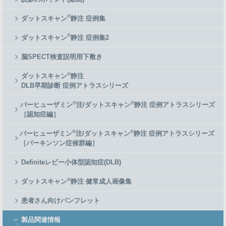
®
ダットスキャン
静注 症例集
®
ダットスキャン
静注 症例集2
脳SPECT検査説明用下敷き
®
ダットスキャン
静注
DLB早期診断 症例アトラスシリーズ
®
®
パーヒューザミン
注/ダットスキャン
静注 症例アトラスシリーズ
［認知症編］
®
®
パーヒューザミン
注/ダットスキャン
静注 症例アトラスシリーズ
［パーキンソン症候群編］
Definiteレビー小体型認知症(DLB)
®
ダットスキャン
静注 健常成人画像集
患者さん向けパンフレット
製品関連情報