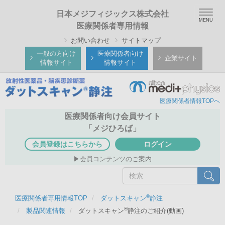
メ
Togg
日本メジフィジックス株式会社
イ
navig
医療関係者専用情報
ン
お問い合わせ
サイトマップ
コ
ン
一般の方向け
医療関係者向け
企業サイト
情報サイト
情報サイト
テ
ン
ツ
医療関係者情報TOPへ
に
移
医療関係者向け会員サイト
動
「メジひろば」
会員登録はこちらから
ログイン
会員コンテンツのご案内
検
検索
索
®
医療関係者専用情報TOP
ダットスキャン
静注
®
製品関連情報
ダットスキャン
静注のご紹介(動画)