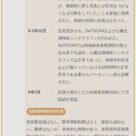
が、睡眠時に夢と現実とが区別をつかな
くなる行動をしていたことを家族に指摘
された。便秘や頻尿の自覚はなかった。
X-1年12月
：
近医受診され、DaTSCANおよび心臓交
感神経シンチグラフィが行われた。
DaTSCANでは両側線条体尾側部の取り
込み低下を認め、心臓交感神経シンチグ
ラフィでは正常であった。神経学的所見
および脳ドックにおける頭部MRIが正常
所見である事からパーキンソン病と診断
された。
X年3月
：
症状が進行したため精査加療目的にて当
院紹介受診。
前頭葉兆候はなし。眼球運動制限はなく、眼振も認めな
い。麻痺はないが、全体的な無動があり、姿勢保持反射障