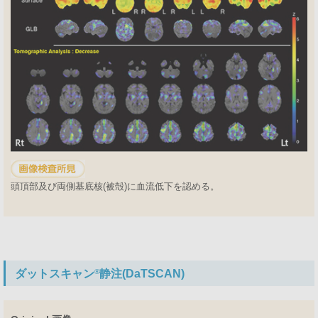
頭頂部及び両側基底核(被殻)に血流低下を認める。
ダットスキャン
®
静注(DaTSCAN)