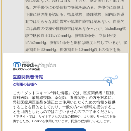
害は認めない。歩行は自立しており、継足歩行も可能であ
る。左手優位に姿勢保持で振戦を認める。左優位に両側上
下肢に筋強剛を認める。指鼻試験、膝踵試験、回内回外運
動では明らかな測定異常や協調性障害は認めない。自覚的
には高度の便秘や排尿障害は認めなかったが、Schellong試
験で臥位血圧118/72mmHg、脈拍81回/分、立位1分後
84/52mmHg、脈拍94回/分と脈拍は軽度上昇しているが、収
縮期血圧30mmHg、拡張期血圧10mmHg以上の低下を認
め、陽性と判断した。MMSE 30点。
再検査した頭部MRIで小脳の萎縮や脳幹部の異常所見は認め
ないが、T2強調画像で両側被殻背外側にスリット状の異常
低信号域を認めた。IMP-SPECTでは両側基底核(被殻)の血
®
この「ダットスキャン
静注情報」では、医療関係者「医師、
歯科医師、放射線技師、薬剤師、看護師等」の方を対象に、
流低下を認める。DaTSCANでは両側線条体の集積低下を認
弊社医療用医薬品を適正にご使用いただくための情報を提供
め、ドット状の集積となっている。
することを目的としており、一般の方への情報を提供するこ
とを目的としたものではございませんのでご了承ください。
治療・経過
L-ドパ製剤450mg、セレギリン5mg、ロチゴチン貼付9mgで
＊本サイトでは、サイトアクセス状況の把握や、より良いサービスを提
供するため、Cookieを利用しています。同意の程お願いいたします。
加療しており、ヤール3度のパーキンソニズムである。抗パ
ーキンソン病薬に対する有効性は軽度である。