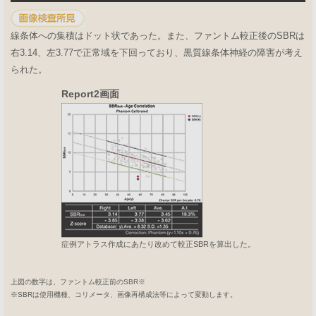
線条体への集積はドット状であった。また、ファントム較正後のSBRは
右3.14、左3.77で正常域を下回っており、黒質線条体神経の障害が考え
られた。
Report2画面
症例アトラス作成にあたり改めて較正SBRを算出した。
上図の数字は、ファントム較正前のSBR※
※SBRは使用機種、コリメータ、画像再構成法等によって変動します。