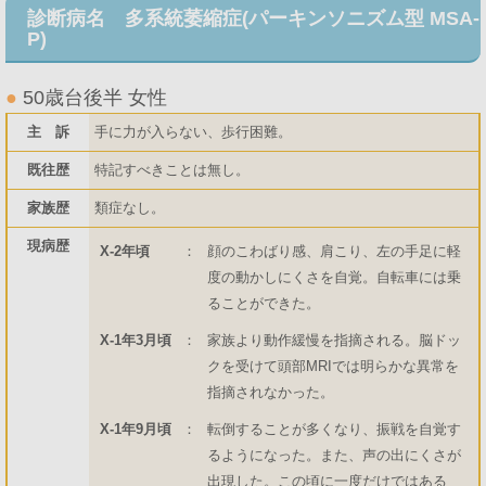
診断病名 多系統萎縮症(パーキンソニズム型 MSA-
P)
●
50歳台後半 女性
主 訴
手に力が入らない、歩行困難。
既往歴
特記すべきことは無し。
家族歴
類症なし。
現病歴
X-2年頃
：
顔のこわばり感、肩こり、左の手足に軽
度の動かしにくさを自覚。自転車には乗
ることができた。
X-1年3月頃
：
家族より動作緩慢を指摘される。脳ドッ
クを受けて頭部MRIでは明らかな異常を
指摘されなかった。
X-1年9月頃
：
転倒することが多くなり、振戦を自覚す
るようになった。また、声の出にくさが
出現した。この頃に一度だけではある