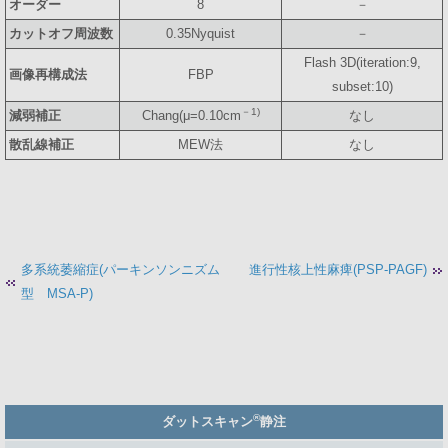
オーダー
8
－
カットオフ周波数
0.35Nyquist
－
Flash 3D(iteration:9,
画像再構成法
FBP
subset:10)
－1)
減弱補正
Chang(μ=0.10cm
なし
散乱線補正
MEW法
なし
多系統萎縮症(パーキンソンニズム
進行性核上性麻痺(PSP-PAGF)
型 MSA-P)
Member
®
ダットスキャン
静注
Side
Menu