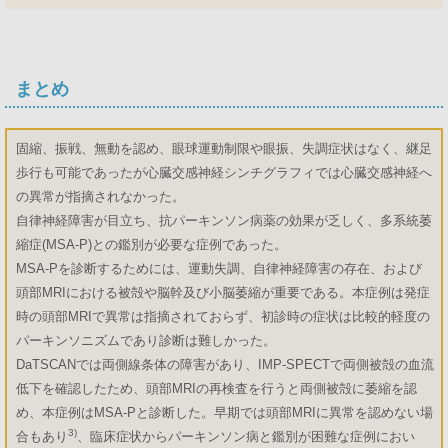
まとめ
固縮、振戦、無動を認め、眼球運動制限や眼振、失調症状はなく、継足
歩行も可能であったが心臓交感神経シンチグラフィでは心臓交感神経へ
の異常が指摘されなかった。
自律神経障害が目立ち、抗パーキンソン病薬の効果が乏しく、多系統萎
縮症(MSA-P)との鑑別が必要な症例であった。
MSA-Pを診断するためには、運動失調、自律神経障害の存在、および
頭部MRIにおける被殻や脳幹及び小脳萎縮が重要である。本症例は発症
時の頭部MRIで異常は指摘されておらず、初診時の症状は比較的軽度の
パーキンソニズムであり診断は難しかった。
DaTSCANでは両側線条体の障害があり、IMP-SPECTで両側被殻の血流
低下を確認したため、頭部MRIの再検査を行うと両側被殻に萎縮を認
め、本症例はMSA-Pと診断した。早期では頭部MRIに異常を認めない場
3)
合もあり
、臨床症状からパーキンソン病と鑑別が困難な症例におい