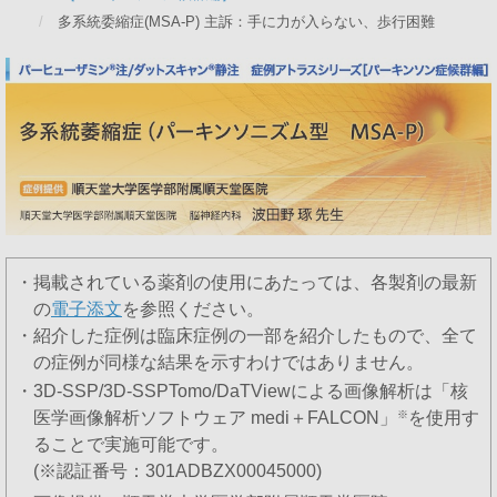
多系統委縮症(MSA-P) 主訴：手に力が入らない、歩行困難
・掲載されている薬剤の使用にあたっては、各製剤の最新
の
電子添文
を参照ください。
・紹介した症例は臨床症例の一部を紹介したもので、全て
の症例が同様な結果を示すわけではありません。
・3D-SSP/3D-SSPTomo/DaTViewによる画像解析は「核
医学画像解析ソフトウェア medi＋FALCON」
※
を使用す
ることで実施可能です。
(※認証番号：301ADBZX00045000)