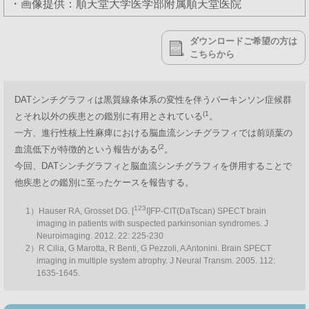
・画像提供：順天堂大学医学部附属順天堂医院
ダウンロードご希望の方は
こちらから
DATシンチグラフィは黒質線条体系の変性を伴うパーキンソン症候群
(1
とそれ以外の疾患との鑑別に有用とされている
。
一方、進行性核上性麻痺における脳血流シンチグラフィでは前頭葉の
(2
血流低下が特徴的という報告がある
。
今回、DATシンチグラフィと脳血流シンチグラフィを併用することで
他疾患との鑑別に至ったケースを報告する。
123
1）Hauser RA, Grosset DG. [
I]FP-CIT(DaTscan) SPECT brain
imaging in patients with suspected parkinsonian syndromes. J
Neuroimaging. 2012. 22: 225-230
2）R Cilia, G Marotta, R Benti, G Pezzoli, A Antonini. Brain SPECT
imaging in multiple system atrophy. J Neural Transm. 2005. 112:
1635-1645.