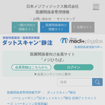
メ
Togg
日本メジフィジックス株式会社
イ
navig
医療関係者専用情報
ン
お問い合わせ
サイトマップ
コ
ン
一般の方向け
医療関係者向け
企業サイト
情報サイト
情報サイト
テ
ン
ツ
医療関係者情報TOPへ
に
移
医療関係者向け会員サイト
動
「メジひろば」
会員登録はこちらから
ログイン
会員コンテンツのご案内
検
検索
索
®
医療関係者専用情報TOP
ダットスキャン
静注
®
®
パーヒューザミン
注/ダットスキャン
静注 症例アトラスシリ
ーズ［パーキンソン症候群編］