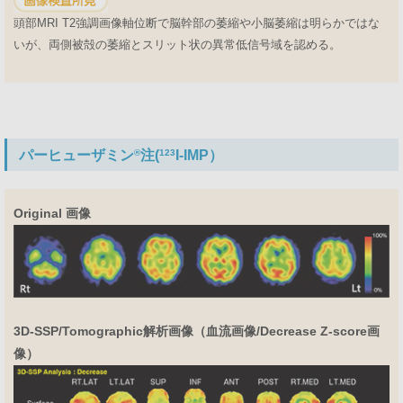
頭部MRI T2強調画像軸位断で脳幹部の萎縮や小脳萎縮は明らかではな
いが、両側被殻の萎縮とスリット状の異常低信号域を認める。
パーヒューザミン
®
注(
123
I-IMP）
Original 画像
3D-SSP/Tomographic解析画像（血流画像/Decrease Z-score画
像）