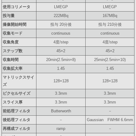
使用コリメータ
LMEGP
LMEGP
投与量
222MBq
167MBq
撮像開始時間
投与 20分後
投与 210分後
収集モード
continuous
continuous
収集角度
4度/step
4度/step
ステップ数
45×2
45×2
収集時間
20min(2.5min×8)
25min(2.5min×10)
収集拡大率
1.45
1.45
マトリックスサイ
128×128
128×128
ズ
ピクセルサイズ
3.3mm
3.3mm
スライス厚
3.3mm
3.3mm
前処理フィルタ
Butterworth
－
後処理フィルタ
－
Gaussian FWHM 6.6mm
再構成フィルタ
ramp
－