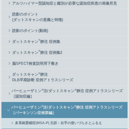
アルツハイマー型認知症と鑑別が必要な認知症疾患の画像所見
読影のポイント
(ダットスキャンの意義と特徴)
読影のポイント(動画)
®
ダットスキャン
静注 症例集
®
ダットスキャン
静注 症例集2
脳SPECT検査説明用下敷き
®
ダットスキャン
静注
DLB早期診断 症例アトラスシリーズ
®
®
パーヒューザミン
注/ダットスキャン
静注 症例アトラスシリーズ
［認知症編］
®
®
パーヒューザミン
注/ダットスキャン
静注 症例アトラスシリーズ
［パーキンソン症候群編］
多系統委縮症(MSA-P) 主訴：右手の使いづらさとふるえ