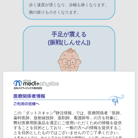
歩く速度が遅くなり、歩幅も狭くなります。
腕の振りも小さくなります。
手足が震える
(振戦(しんせん))
安静にしている時に、手や足に細かな震えが生
じます。
®
この「ダットスキャン
静注情報」では、医療関係者「医師、
歯科医師、放射線技師、薬剤師、看護師等」の方を対象に、
弊社医療用医薬品を適正にご使用いただくための情報を提供
することを目的としており、一般の方への情報を提供するこ
とを目的としたものではございませんのでご了承ください。
筋固縮(きんこしゅく)
＊本サイトでは、サイトアクセス状況の把握や、より良いサービスを提