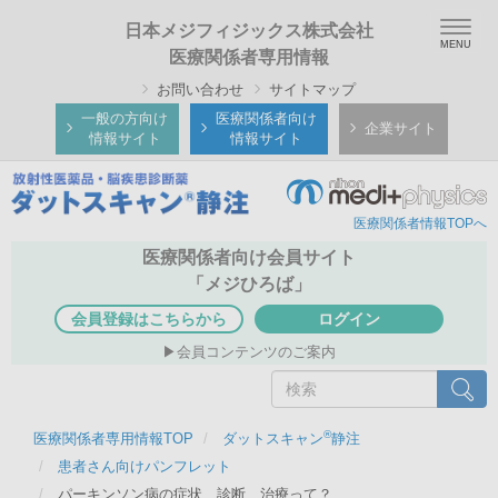
メ
Togg
日本メジフィジックス株式会社
イ
navig
医療関係者専用情報
ン
お問い合わせ
サイトマップ
コ
ン
一般の方向け
医療関係者向け
企業サイト
情報サイト
情報サイト
テ
ン
ツ
医療関係者情報TOPへ
に
移
医療関係者向け会員サイト
動
「メジひろば」
会員登録はこちらから
ログイン
会員コンテンツのご案内
検
検索
索
®
医療関係者専用情報TOP
ダットスキャン
静注
患者さん向けパンフレット
パーキンソン病の症状、診断、治療って？