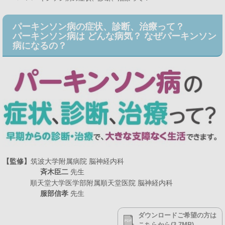
パーキンソン病の症状、診断、治療って？
パーキンソン病は どんな病気？ なぜパーキンソン
病になるの？
【監修】
筑波大学附属病院 脳神経内科
斉木臣二
先生
順天堂大学医学部附属順天堂医院 脳神経内科
服部信孝
先生
ダウンロードご希望の方は
こちらから(3.7MB)