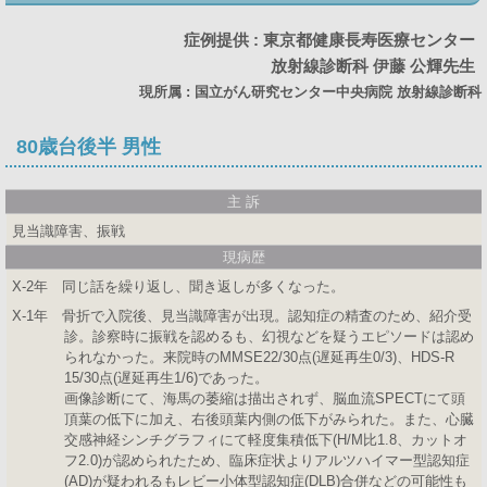
症例提供 : 東京都健康長寿医療センター
放射線診断科 伊藤 公輝先生
現所属 : 国立がん研究センター中央病院 放射線診断科
80歳台後半 男性
主 訴
見当識障害、振戦
現病歴
X-2年 同じ話を繰り返し、聞き返しが多くなった。
X-1年 骨折で入院後、見当識障害が出現。認知症の精査のため、紹介受
診。診察時に振戦を認めるも、幻視などを疑うエピソードは認め
られなかった。来院時のMMSE22/30点(遅延再生0/3)、HDS-R
15/30点(遅延再生1/6)であった。
画像診断にて、海馬の萎縮は描出されず、脳血流SPECTにて頭
頂葉の低下に加え、右後頭葉内側の低下がみられた。また、心臓
交感神経シンチグラフィにて軽度集積低下(H/M比1.8、カットオ
フ2.0)が認められたため、臨床症状よりアルツハイマー型認知症
(AD)が疑われるもレビー小体型認知症(DLB)合併などの可能性も