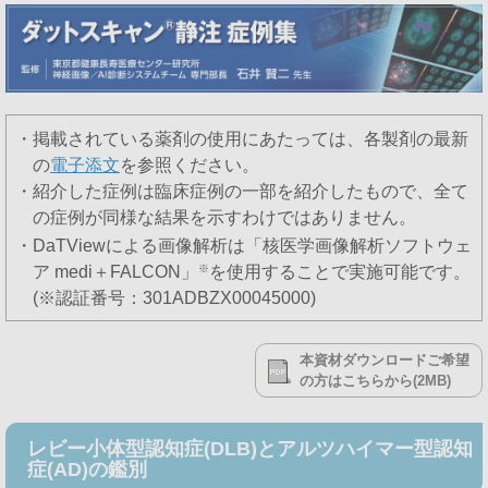
・掲載されている薬剤の使用にあたっては、各製剤の最新
の
電子添文
を参照ください。
・紹介した症例は臨床症例の一部を紹介したもので、全て
の症例が同様な結果を示すわけではありません。
・DaTViewによる画像解析は「核医学画像解析ソフトウェ
ア medi＋FALCON」
※
を使用することで実施可能です。
(※認証番号：301ADBZX00045000)
本資材ダウンロードご希望
の方はこちらから(2MB)
レビー小体型認知症(DLB)とアルツハイマー型認知
症(AD)の鑑別