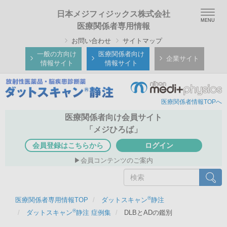
メ
Togg
日本メジフィジックス株式会社
イ
navig
医療関係者専用情報
ン
お問い合わせ
サイトマップ
コ
ン
一般の方向け
医療関係者向け
企業サイト
情報サイト
情報サイト
テ
ン
ツ
医療関係者情報TOPへ
に
移
医療関係者向け会員サイト
動
「メジひろば」
会員登録はこちらから
ログイン
会員コンテンツのご案内
検
検索
索
®
医療関係者専用情報TOP
ダットスキャン
静注
®
ダットスキャン
静注 症例集
DLBとADの鑑別