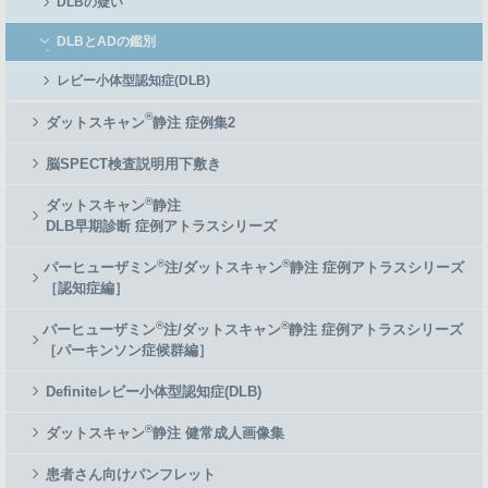
DLBの疑い
DLBとADの鑑別
レビー小体型認知症(DLB)
®
ダットスキャン
静注 症例集2
脳SPECT検査説明用下敷き
®
ダットスキャン
静注
DLB早期診断 症例アトラスシリーズ
®
®
パーヒューザミン
注/ダットスキャン
静注 症例アトラスシリーズ
［認知症編］
®
®
パーヒューザミン
注/ダットスキャン
静注 症例アトラスシリーズ
［パーキンソン症候群編］
Definiteレビー小体型認知症(DLB)
®
ダットスキャン
静注 健常成人画像集
患者さん向けパンフレット