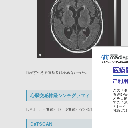
特記すべき異常所見は認めなかった。
この「ダ
看護師等
心臓交感神経シンチグラフィ
とを目的
でご了承
＊本サイト
H/M比 ： 早期像2.30、後期像2.27と低下を認めなかった。
同意の程
DaTSCAN