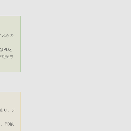
これらの
はPDと
長期投与
であり、ジ
、PD以