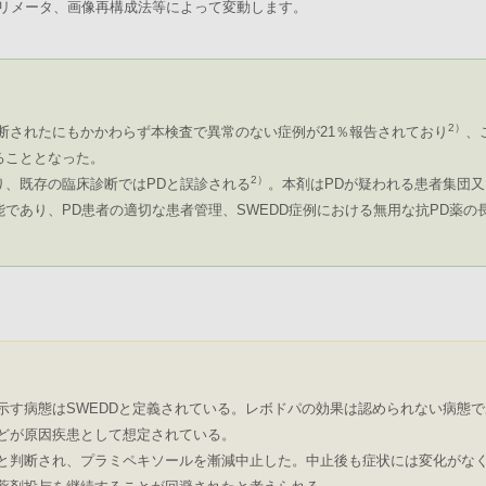
コリメータ、画像再構成法等によって変動します。
2）
診断されたにもかかわらず本検査で異常のない症例が21％報告されており
、
ることとなった。
2）
り、既存の臨床診断ではPDと誤診される
。本剤はPDが疑われる患者集団又
能であり、PD患者の適切な患者管理、SWEDD症例における無用な抗PD薬の
を示す病態はSWEDDと定義されている。レボドパの効果は認められない病態
どが原因疾患として想定されている。
高いと判断され、プラミペキソールを漸減中止した。中止後も症状には変化がなく