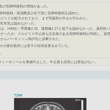
害及び安静時振戦の増強があった。
の安静時振戦・筋強剛及び右下肢に安静時振戦を認めた。
ルピリドが処方されており、まず同薬剤の中止が行われた。
異常所見は認めなかった。
、H/M比：早期像2.30、後期像2.27と低下を認めなかった。薬剤性
なかったが、スルピリド中止後も左右差のある安静時振戦が持続し、姿
からパーキンソン病(PD)と診断された。
始。その後自覚的には若干の症状改善をみていた。
た。
ラミペキソールを漸減中止した。中止後も症状には変化がない。
T2WI