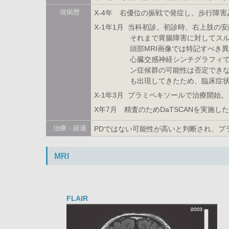
現病歴
X-4年 右優位の振戦で発症し、歩行障
X-1年1月 当科初診。初診時、右上肢
それまで胃腸障害に対してス
頭部MRI画像では特記すべき
心臓交感神経シンチグラフィでは
ン症候群の可能性は否定でき
も出現してきたため、臨床症状
X-1年3月 プラミペキソールで治療開
X年7月 精査のためDaTSCANを実施し
治療・経過
PDではない可能性が高いと判断され、プ
MRI
FLAIR