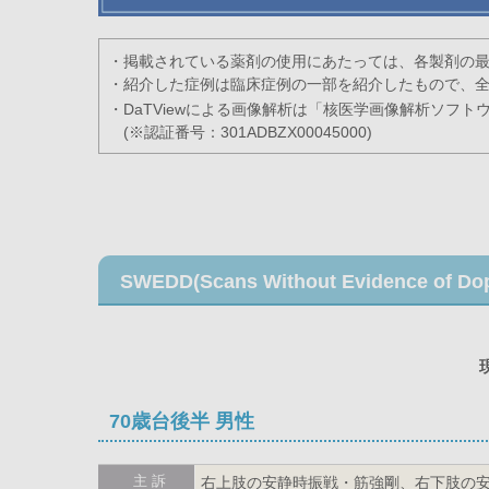
・掲載されている薬剤の使用にあたっては、各製剤の
・紹介した症例は臨床症例の一部を紹介したもので、
・DaTViewによる画像解析は「核医学画像解析ソフトウェア
(※認証番号：301ADBZX00045000)
SWEDD(Scans Without Evidence of Dopa
70歳台後半 男性
主 訴
右上肢の安静時振戦・筋強剛、右下肢の