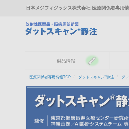
メ
日本メジフィジックス株式会社
医療関係者専用情
イ
ン
コ
ン
テ
ン
ツ
に
移
製品情報
動
®
医療関係者専用情報TOP
ダットスキャン
静注
ダッ