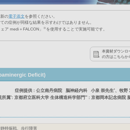
最新の
電子添文
を参照ください。
全ての症例が同様な結果を示すわけではありません。
※
 medi＋FALCON」
を使用することで実施可能です。
本資材ダウンロ
の方はこちらから(
minergic Deficit)
*
症例提供 : 公立南丹病院
脳神経内科
小泉 崇先生
、牧野
*
**
現所属
: 京都府立医科大学 生体構造科学部門
: 京都岡本記念病院 
安静時振戦、歩行障害