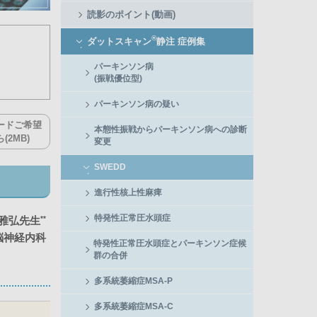
読影のポイント(動画)
®
ダットスキャン
静注 症例集
パーキンソン病
(振戦優位型)
パーキンソン病の疑い
ードご希望
本態性振戦からパーキンソン病への診断
2MB)
変更
SWEDD
進行性核上性麻痺
特発性正常圧水頭症
**
 雅弘先生
脳神経内科
特発性正常圧水頭症とパーキンソン症候
群の合併
多系統萎縮症MSA-P
多系統萎縮症MSA-C