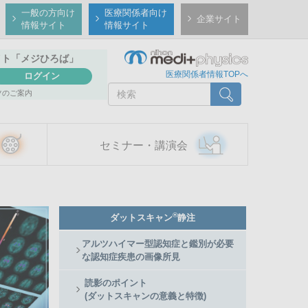
一般の方向け
医療関係者向け
企業サイト
情報サイト
情報サイト
イト
「メジひろば」
医療関係者情報TOPへ
ログイン
検
検索
ツのご案内
索
セミナー・講演会
Member
®
ダットスキャン
静注
Side
Menu
アルツハイマー型認知症と鑑別が必要
な認知症疾患の画像所見
読影のポイント
(ダットスキャンの意義と特徴)