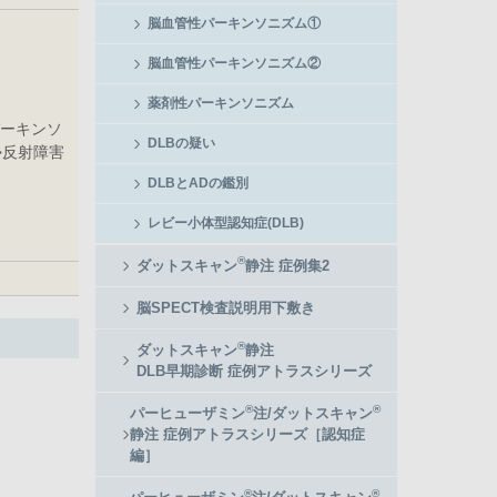
脳血管性パーキンソニズム①
脳血管性パーキンソニズム②
薬剤性パーキンソニズム
パーキンソ
DLBの疑い
勢反射障害
DLBとADの鑑別
レビー小体型認知症(DLB)
®
ダットスキャン
静注 症例集2
脳SPECT検査説明用下敷き
®
ダットスキャン
静注
DLB早期診断 症例アトラスシリーズ
®
®
パーヒューザミン
注/ダットスキャン
静注 症例アトラスシリーズ［認知症
編］
®
®