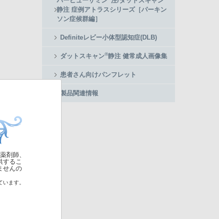
パーヒューザミン
注/ダットスキャン
静注 症例アトラスシリーズ［パーキン
ソン症候群編］
Definiteレビー小体型認知症(DLB)
®
ダットスキャン
静注 健常成人画像集
患者さん向けパンフレット
製品関連情報
薬剤師、
供するこ
ませんの
ています。