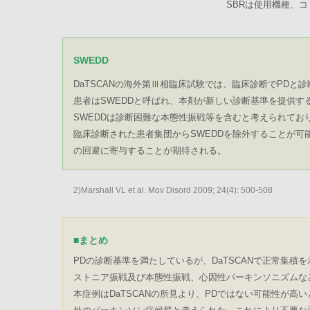
SBRは使用機種、
SWEDD
DaTSCANの海外第Ⅲ相臨床試験では、臨床診断でPDと
患者はSWEDDと呼ばれ、本剤が新しい診断基準を提供す
SWEDDは診断困難な本態性振戦等を含むと考えられてお
臨床診断された患者集団からSWEDDを除外することが可
の回避に寄与することが期待される。
2)Marshall VL et al. Mov Disord 2009; 24(4): 500-508
■
まとめ
PDの診断基準を満たしているが、DaTSCANで正常集積
ストニア振戦及び本態性振戦、心因性パーキンソニズムな
本症例はDaTSCANの所見より、PDではない可能性が