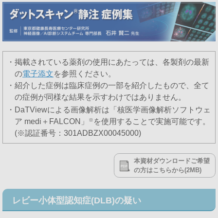
・掲載されている薬剤の使用にあたっては、各製剤の最新
の
電子添文
を参照ください。
・紹介した症例は臨床症例の一部を紹介したもので、全て
の症例が同様な結果を示すわけではありません。
・DaTViewによる画像解析は「核医学画像解析ソフトウェ
ア medi＋FALCON」
※
を使用することで実施可能です。
(※認証番号：301ADBZX00045000)
本資材ダウンロードご希望
の方はこちらから(2MB)
レビー小体型認知症(DLB)の疑い