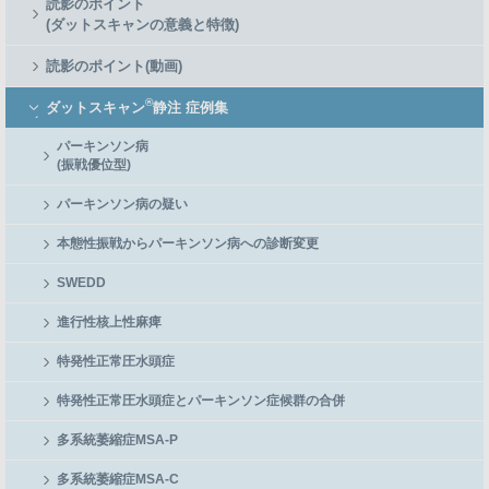
読影のポイント
(ダットスキャンの意義と特徴)
読影のポイント(動画)
®
ダットスキャン
静注 症例集
パーキンソン病
(振戦優位型)
パーキンソン病の疑い
本態性振戦からパーキンソン病への診断変更
SWEDD
進行性核上性麻痺
特発性正常圧水頭症
特発性正常圧水頭症とパーキンソン症候群の合併
多系統萎縮症MSA-P
多系統萎縮症MSA-C