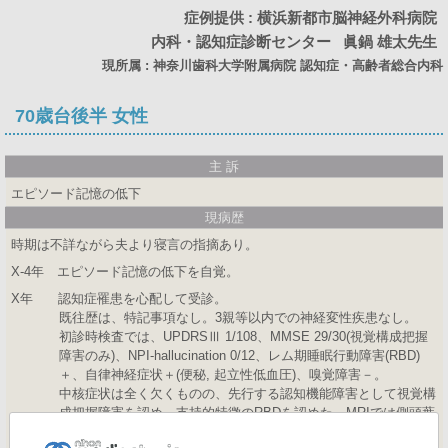
症例提供 : 横浜新都市脳神経外科病院
内科・認知症診断センター
眞鍋 雄太先生
現所属 : 神奈川歯科大学附属病院 認知症・高齢者総合内科
70歳台後半 女性
主 訴
エピソード記憶の低下
現病歴
時期は不詳ながら夫より寝言の指摘あり。
X-4年 エピソード記憶の低下を自覚。
X年 認知症罹患を心配して受診。
既往歴は、特記事項なし。3親等以内での神経変性疾患なし。
初診時検査では、UPDRSⅢ 1/108、MMSE 29/30(視覚構成把握
障害のみ)、NPI-hallucination 0/12、レム期睡眠行動障害(RBD)
＋、自律神経症状＋(便秘, 起立性低血圧)、嗅覚障害－。
中核症状は全く欠くものの、先行する認知機能障害として視覚構
成把握障害を認め、支持的特徴のRBDを認めた。MRIでは側頭葉
下部内側域に萎縮は認められず、possible DLBと考えられた症例