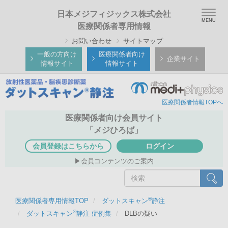
メ
Togg
日本メジフィジックス株式会社
イ
navig
医療関係者専用情報
ン
お問い合わせ
サイトマップ
コ
ン
一般の方向け
医療関係者向け
企業サイト
情報サイト
情報サイト
テ
ン
ツ
医療関係者情報TOPへ
に
移
医療関係者向け会員サイト
動
「メジひろば」
会員登録はこちらから
ログイン
会員コンテンツのご案内
検
検索
索
®
医療関係者専用情報TOP
ダットスキャン
静注
®
ダットスキャン
静注 症例集
DLBの疑い