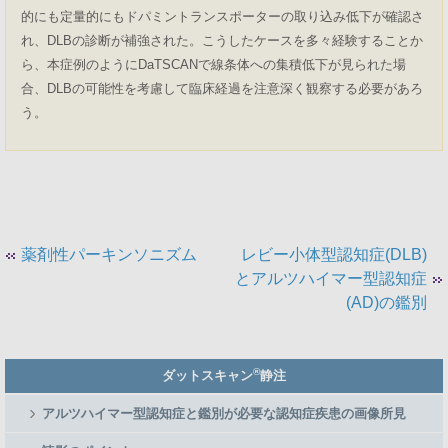
的にも定量的にもドパミントランスポーターの取り込み低下が確認さ
れ、DLBの診断が補強された。こうしたケースを多々経験することか
ら、本症例のようにDaTSCANで線条体への集積低下が見られた場
合、DLBの可能性を考慮して臨床経過を注意深く観察する必要があろ
う。
薬剤性パーキンソニズム
レビー小体型認知症(DLB)
とアルツハイマー型認知症
(AD)の鑑別
Member
®
ダットスキャン
静注
Side
Menu
アルツハイマー型認知症と鑑別が必要な認知症疾患の画像所見