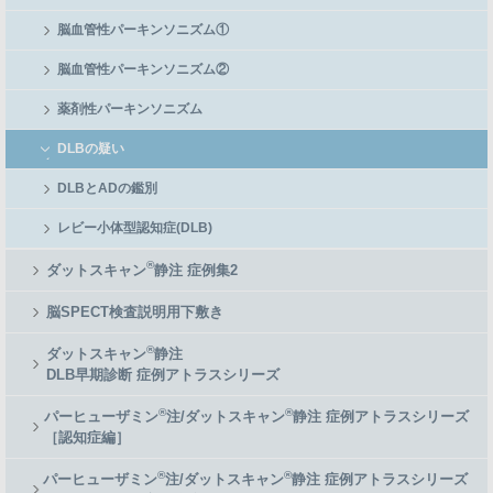
脳血管性パーキンソニズム①
脳血管性パーキンソニズム②
薬剤性パーキンソニズム
DLBの疑い
DLBとADの鑑別
レビー小体型認知症(DLB)
®
ダットスキャン
静注 症例集2
脳SPECT検査説明用下敷き
®
ダットスキャン
静注
DLB早期診断 症例アトラスシリーズ
®
®
パーヒューザミン
注/ダットスキャン
静注 症例アトラスシリーズ
［認知症編］
®
®
パーヒューザミン
注/ダットスキャン
静注 症例アトラスシリーズ