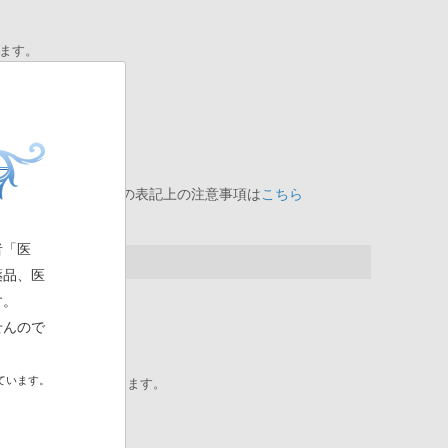
ます。
ださい。
※本サイトでの表記上の注意事項は
こちら
者「医
薬品、医
す。
せんので
ています。
療機関へお願いいたします。