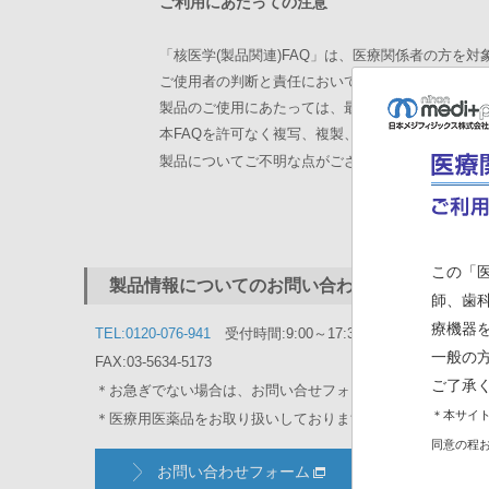
ご利用にあたっての注意
「核医学(製品関連)FAQ」は、医療関係者の方を
ご使用者の判断と責任においてご活用いただき、そ
製品のご使用にあたっては、最新の添付文書をご確
本FAQを許可なく複写、複製、転掲、改変等を行
製品についてご不明な点がございましたら、弊社製
この「
製品情報についてのお問い合わせ
師、歯
療機器
TEL:0120-076-941
受付時間:9:00～17:30（土・日・祝日
一般の
FAX:03-5634-5173
ご了承
＊お急ぎでない場合は、お問い合せフォームからご質問いた
＊本サイト
＊医療用医薬品をお取り扱いしておりますので、一般の方か
同意の程
お問い合わせフォーム