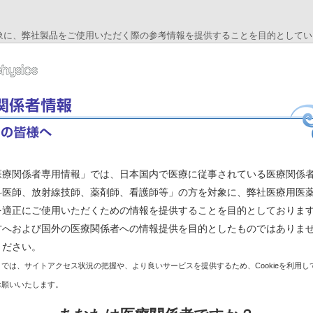
対象に、弊社製品をご使用いただく際の参考情報を提供することを目的としてい
の結果については責任を負いかねますので、あらかじめご了承ください。
認いただきますようお願いします。
うことはご遠慮ください。
0120-076-941
品お問い合わせ専用フリーダイヤル(
)にお問い合わせく
医療関係者専用情報」では、日本国内で医療に従事されている医療関係
科医師、放射線技師、薬剤師、看護師等」の方を対象に、弊社医療用医
を適正にご使用いただくための情報を提供することを目的としておりま
・当社休業日を除く）
方へおよび国外の医療関係者への情報提供を目的としたものではありま
ください。
だけます。
では、サイトアクセス状況の把握や、より良いサービスを提供するため、Cookieを利用し
らのお問い合わせはお受けしておりません。お問い合わせは受診されている医
お願いいたします。