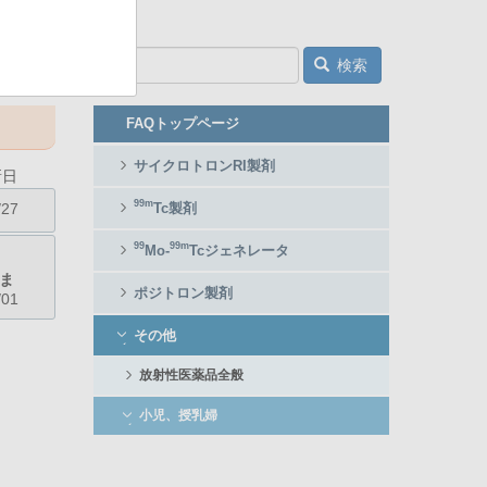
キーワード
検索
FAQ
FAQトップページ
メ
ニ
サイクロトロンRI製剤
新日
ュ
99m
/27
Tc製剤
ー
99
99m
Mo-
Tcジェネレータ
ま
ポジトロン製剤
/01
その他
放射性医薬品全般
小児、授乳婦