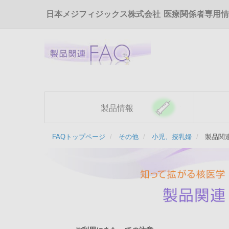
メ
日本メジフィジックス株式会社
医療関係者専用情
イ
ン
コ
ン
テ
ン
ツ
に
移
製品情報
動
FAQトップページ
その他
小児、授乳婦
製品関連