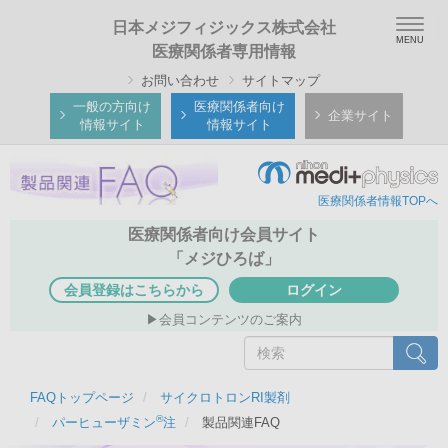
メ
Togg
日本メジフィジックス株式会社
イ
navig
医療関係者専用情報
ン
お問い合わせ
サイトマップ
コ
ン
一般の方向け
医療関係者向け
企業サイト
情報サイト
情報サイト
テ
ン
ツ
医療関係者情報TOPへ
に
移
医療関係者向け会員サイト
動
「メジひろば」
会員登録はこちらから
ログイン
会員コンテンツのご案内
検
検索
索
FAQトップページ
サイクロトロンRI製剤
®
パーヒューザミン
注
製品関連FAQ