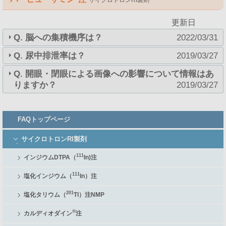
サイクロトロンRI製剤
更新日
Q.
脳への集積機序は？
2022/03/31
Q.
尿中排泄率は？
2019/03/27
Q.
開眼・閉眼による画像への影響について情報はあ
りますか？
2019/03/27
FAQ
FAQトップページ
メ
ニ
サイクロトロンRI製剤
ュ
ー
111
インジウムDTPA（
In)注
111
塩化インジウム（
In）注
201
塩化タリウム（
Tl）注NMP
®
カルディオダイン
注