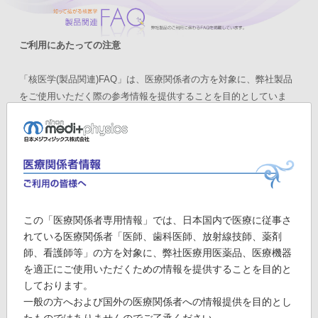
ご利用にあたっての注意
「核医学(製品関連)FAQ」は、医療関係者の方を対象に、弊社製品
をご使用いただく際の参考情報を提供することを目的としていま
す。
ご使用者の判断と責任においてご活用いただき、その結果について
は責任を負いかねますので、あらかじめご了承ください。
製品のご使用にあたっては、最新の添付文書をご確認いただきます
ようお願いします。
本FAQを許可なく複写、複製、転掲、改変等を行うことはご遠慮く
ださい。
この「医療関係者専用情報」では、日本国内で医療に従事さ
製品についてご不明な点がございましたら、弊社製品お問い合わせ
れている医療関係者「医師、歯科医師、放射線技師、薬剤
専用フリーダイヤル(
0120-076-941
)にお問い合わせください。
師、看護師等」の方を対象に、弊社医療用医薬品、医療機器
を適正にご使用いただくための情報を提供することを目的と
※本サイトでの表記上の注意事項は
こちら
しております。
一般の方へおよび国外の医療関係者への情報提供を目的とし