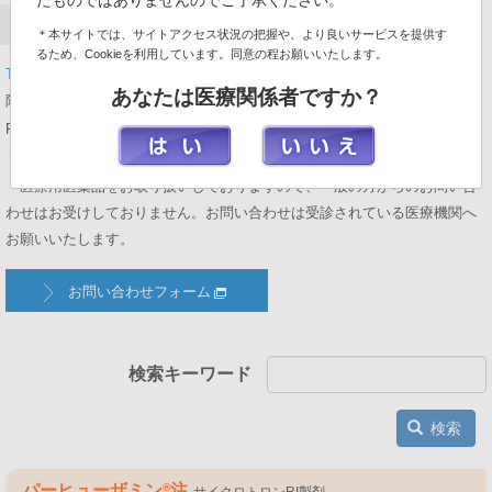
たものではありませんのでご了承ください。
製品情報についてのお問い合わせ
＊本サイトでは、サイトアクセス状況の把握や、より良いサービスを提供す
るため、Cookieを利用しています。同意の程お願いいたします。
TEL:0120-076-941
受付時間:9:00～17:30（土・日・祝日・当社休業日を
あなたは医療関係者ですか？
除く）
FAX:03-5634-5173
＊お急ぎでない場合は、お問い合せフォームからご質問いただけます。
＊医療用医薬品をお取り扱いしておりますので、一般の方からのお問い合
わせはお受けしておりません。お問い合わせは受診されている医療機関へ
お願いいたします。
お問い合わせフォーム
検索キーワード
検索
パーヒューザミン
®
注