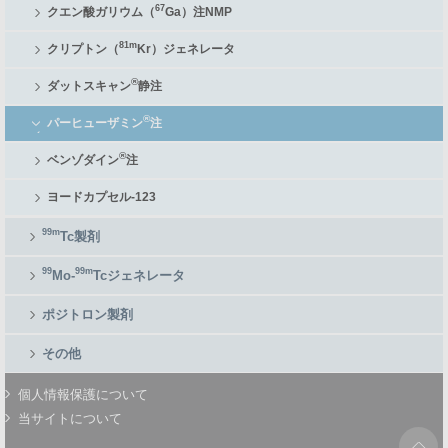
67
クエン酸ガリウム（
Ga）注NMP
81m
クリプトン（
Kr）ジェネレータ
®
ダットスキャン
静注
®
パーヒューザミン
注
®
ベンゾダイン
注
ヨードカプセル-123
99m
Tc製剤
99
99m
Mo-
Tcジェネレータ
ポジトロン製剤
その他
個人情報保護について
当サイトについて