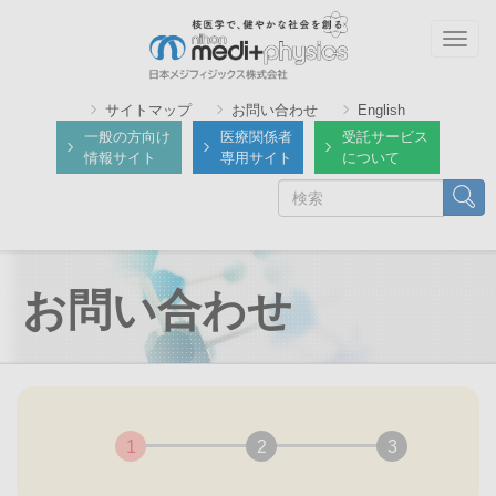
メ
イ
Togg
ン
navig
コ
サイトマップ
お問い合わせ
English
ン
一般の方向け
医療関係者
受託サービス
テ
情報サイト
専用サイト
について
ン
検
検索
ツ
索
に
移
動
お問い合わせ