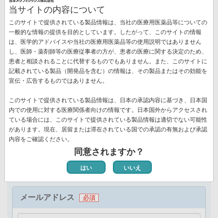
当サイトの内容について
このサイトで提供されている製品情報は、当社の医療用医薬品等についての
一般的な情報の提供を目的としています。したがって、このサイトの情報
は、医学的アドバイスや当社の医療用医薬品等の使用説明ではありません
し、医師・薬剤師等の医療従事者の方が、患者の医療に関する決定のため、
お名前（全角）
お名
患者と相談されることに代替するものでもありません。また、このサイトに
前：
記載されている製品（開発品を含む）の情報は、その製品またはその効能を
お名
姓
宣伝・広告するものではありません。
前：
名
このサイトで提供されている製品情報は、日本の承認内容に基づき、日本国
内での使用に対する医療関係者向けの情報です。日本国外からアクセスされ
ている場合には、このサイトで提供されている製品情報は適切でない可能性
お名前
お名前（全角カナ）
があります。現在、居留または滞在されている国での承認の有無および承認
（カ
お名前
内容をご確認ください。
ナ）：
同意されますか？
（カ
姓
ナ）：
はい
いいえ
名
メールアドレス