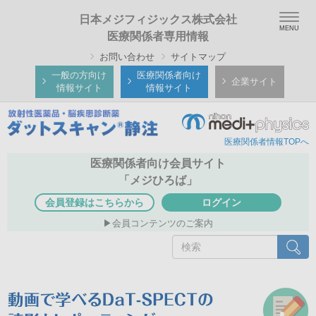
メ
Togg
日本メジフィジックス株式会社
イ
navig
医療関係者専用情報
ン
お問い合わせ
サイトマップ
コ
ン
一般の方向け
医療関係者向け
企業サイト
情報サイト
情報サイト
テ
ン
ツ
医療関係者情報TOPへ
に
移
医療関係者向け会員サイト
動
「メジひろば」
会員登録はこちらから
ログイン
会員コンテンツのご案内
検
検索
索