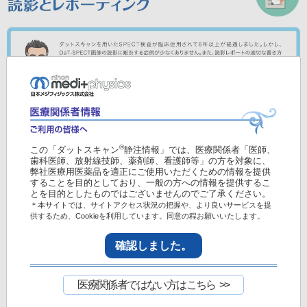
● 掲載されている薬剤の使用にあたっては、各製剤の最
新の
電子添文
を参照ください。
®
この「ダットスキャン
静注情報」では、医療関係者「医師、
歯科医師、放射線技師、薬剤師、看護師等」の方を対象に、
● 紹介した症例は臨床症例の一部を紹介したもので、全
弊社医療用医薬品を適正にご使用いただくための情報を提供
ての症例が同様な結果を示すわけではありません。
することを目的としており、一般の方への情報を提供するこ
とを目的としたものではございませんのでご了承ください。
● DaTViewによる画像解析は「核医学画像解析ソフトウ
＊本サイトでは、サイトアクセス状況の把握や、より良いサービスを提
ェア medi＋FALCON」
※
を使用することで実施可能で
供するため、Cookieを利用しています。同意の程お願いいたします。
す。(※認証番号：301ADBZX00045000)
確認しました。
DaT-SPECTの集積機序と画像表示につい
て
医療関係者ではない方はこちら