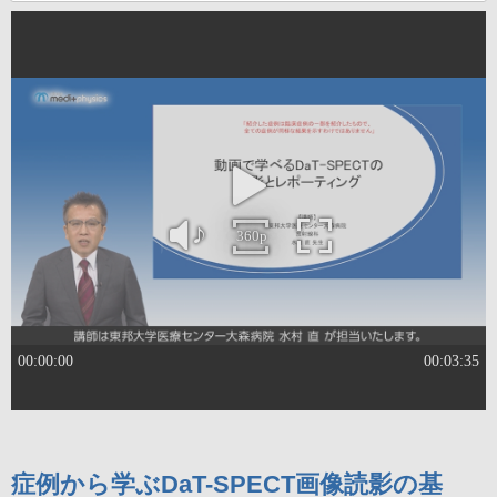
症例から学ぶDaT-SPECT画像読影の基