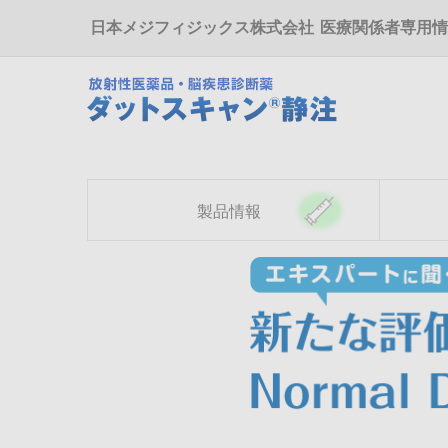
メ
日本メジフィジックス株式会社
医療関係者専用情
イ
ン
コ
ン
テ
ン
ツ
に
移
製品情報
動