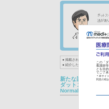
● 掲載されている薬剤の使用
この「ダ
● 紹介した症例は臨床症例の
看護師等
とを目的
でご了承
＊本サイト
新たな評価法
同意の程
ダットスキャン静
Normal Data Base