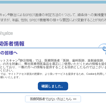
にあたっては、各製剤の最新の
電子添文
を参照ください。
®
ットスキャン
静注情報」では、医療関係者「医師、歯科医師、放射線技師、
一部を紹介したもので、全ての症例が同様な結果を示すわけではありま
」の方を対象に、弊社医療用医薬品を適正にご使用いただくための情報を提
としており、一般の方への情報を提供することを目的としたものではござい
ください。
では、サイトアクセス状況の把握や、より良いサービスを提供するため、Cookieを利用し
お願いいたします。
注
確認しました。
医療関係者ではない方はこちら