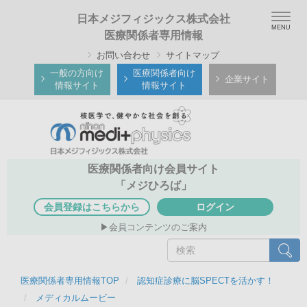
メ
Togg
日本メジフィジックス株式会社
イ
navig
医療関係者専用情報
ン
お問い合わせ
サイトマップ
コ
ン
一般の方向け
医療関係者向け
企業サイト
情報サイト
情報サイト
テ
ン
ツ
に
移
医療関係者向け会員サイト
動
「メジひろば」
会員登録はこちらから
ログイン
会員コンテンツのご案内
検
検索
索
医療関係者専用情報TOP
認知症診療に脳SPECTを活かす！
メディカルムービー