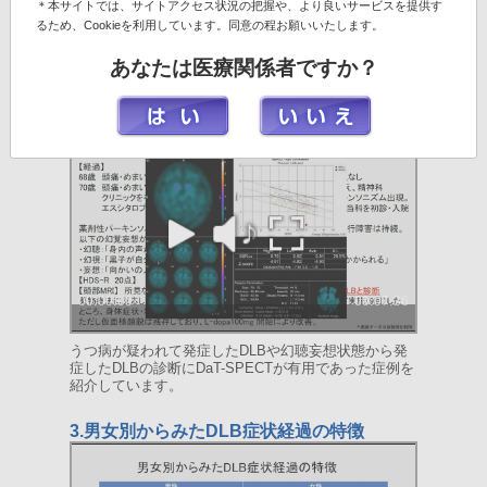
＊本サイトでは、サイトアクセス状況の把握や、より良いサービスを提供す
DLBの初発症状は多彩で約4割の方が認知障害から始ま
るため、Cookieを利用しています。同意の程お願いいたします。
ります。同様に約4割の方が幻視、うつ、幻聴、妄想な
どの精神症状から始まりました。
あなたは医療関係者ですか？
2.DaT-SPECT活用事例：精神症状で発症し
たDLB
うつ病が疑われて発症したDLBや幻聴妄想状態から発
症したDLBの診断にDaT-SPECTが有用であった症例を
紹介しています。
3.男女別からみたDLB症状経過の特徴