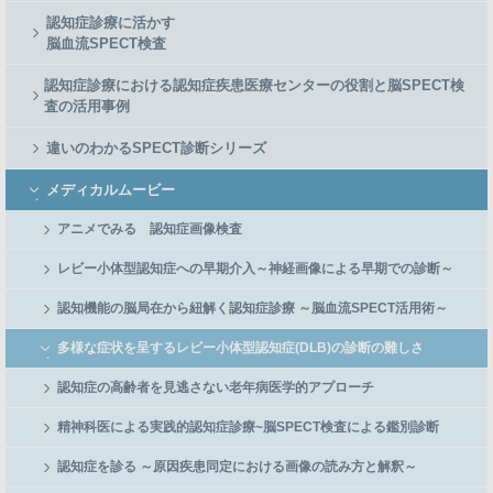
認知症診療に活かす
脳血流SPECT検査
認知症診療における認知症疾患医療センターの役割と脳SPECT検
査の活用事例
違いのわかるSPECT診断シリーズ
メディカルムービー
アニメでみる 認知症画像検査
レビー小体型認知症への早期介入～神経画像による早期での診断～
認知機能の脳局在から紐解く認知症診療 ～脳血流SPECT活用術～
多様な症状を呈するレビー小体型認知症(DLB)の診断の難しさ
認知症の高齢者を見逃さない老年病医学的アプローチ
精神科医による実践的認知症診療~脳SPECT検査による鑑別診断
認知症を診る ～原因疾患同定における画像の読み方と解釈～