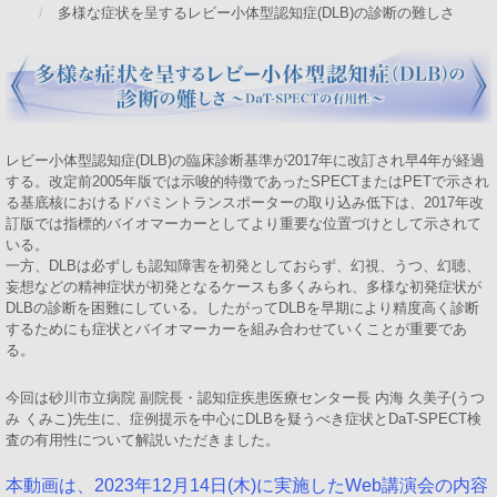
多様な症状を呈するレビー小体型認知症(DLB)の診断の難しさ
レビー小体型認知症(DLB)の臨床診断基準が2017年に改訂され早4年が経過
する。改定前2005年版では示唆的特徴であったSPECTまたはPETで示され
る基底核におけるドパミントランスポーターの取り込み低下は、2017年改
訂版では指標的バイオマーカーとしてより重要な位置づけとして示されて
いる。
一方、DLBは必ずしも認知障害を初発としておらず、幻視、うつ、幻聴、
妄想などの精神症状が初発となるケースも多くみられ、多様な初発症状が
DLBの診断を困難にしている。したがってDLBを早期により精度高く診断
するためにも症状とバイオマーカーを組み合わせていくことが重要であ
る。
今回は砂川市立病院 副院長・認知症疾患医療センター長 内海 久美子(うつ
み くみこ)先生に、症例提示を中心にDLBを疑うべき症状とDaT-SPECT検
査の有用性について解説いただきました。
本動画は、2023年12月14日(木)に実施したWeb講演会の内容