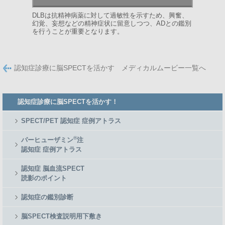
DLBは抗精神病薬に対して過敏性を示すため、興奮、
幻覚、妄想などの精神症状に留意しつつ、ADとの鑑別
を行うことが重要となります。
認知症診療に脳SPECTを活かす メディカルムービー一覧へ
Member
認知症診療に脳SPECTを活かす！
Side
Menu
SPECT/PET 認知症 症例アトラス
®
パーヒューザミン
注
認知症 症例アトラス
認知症 脳血流SPECT
読影のポイント
認知症の鑑別診断
脳SPECT検査説明用下敷き