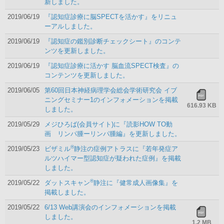
新しました。
2019/06/19
『認知症診療に脳SPECTを活かす』をリニュ
ーアルしました。
2019/06/19
『認知症の鑑別診断チェックシート』のコンテ
ンツを更新しました。
2019/06/19
『認知症診療に活かす 脳血流SPECT検査』の
コンテンツを更新しました。
2019/06/05
第60回日本神経病理学会総会学術研究会 イブ
ニングセミナー1のインフォメーションを掲載
616.93 KB
しました。
2019/05/29
メジひろば(会員サイト)に『読影HOW TO動
画 リンパ腫ーリンパ腫編』を更新しました。
®
2019/05/23
ビザミル
静注の症例アトラスに『若年発症ア
ルツハイマー型認知症が疑われた症例』を掲載
しました。
®
2019/05/22
ダットスキャン
静注に『健常成人画像集』を
掲載しました。
2019/05/22
6/13 Web講演会のインフォメーションを掲載
しました。
1.2 MB