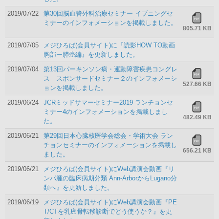
2019/07/22
第30回脳血管外科治療セミナー イブニングセ
ミナーのインフォメーションを掲載しました。
805.71 KB
2019/07/05
メジひろば(会員サイト)に『読影HOW TO動画
胸部ー肺癌編』を更新しました。
2019/07/04
第13回パーキンソン病・運動障害疾患コングレ
ス スポンサードセミナー２のインフォメーシ
527.66 KB
ョンを掲載しました。
2019/06/24
JCRミッドサマーセミナー2019 ランチョンセ
ミナー4のインフォメーションを掲載しまし
482.49 KB
た。
2019/06/21
第29回日本心臓核医学会総会・学術大会 ラン
チョンセミナーのインフォメーションを掲載し
656.21 KB
ました。
2019/06/21
メジひろば(会員サイト)にWeb講演会動画『リ
ンパ腫の臨床病期分類 Ann-ArborからLugano分
類へ』を更新しました。
2019/06/19
メジひろば(会員サイト)にWeb講演会動画『PE
T/CTを乳癌骨転移診断でどう使うか？』を更