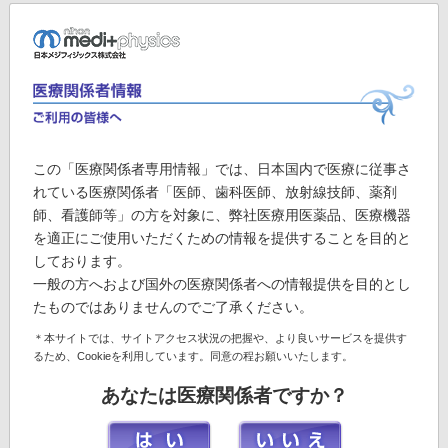
2019/10/04
中性脂肪学会第3回学術集会 アフタヌーンセミ
ナー2のインフォメーションを掲載しました。
274.28 KB
2019/10/04
第47回日本放射線技術学会秋季学術大会 ラン
チョンセミナー15のインフォメーションを掲載
1.25 MB
しました。
2019/10/01
第69回日本泌尿器科学会中部総会 教育セミナ
この「医療関係者専用情報」では、日本国内で医療に従事さ
ー2のインフォメーションを掲載しました。
879.17 KB
れている医療関係者「医師、歯科医師、放射線技師、薬剤
師、看護師等」の方を対象に、弊社医療用医薬品、医療機器
2019/09/09
日本脳神経外科学会第78回学術総会 ランチョ
ンセミナー1-08のインフォメーションを掲載し
を適正にご使用いただくための情報を提供することを目的と
1.32 MB
ました。
しております。
一般の方へおよび国外の医療関係者への情報提供を目的とし
2019/09/02
メジひろば(会員サイト)にWeb講演会動画『血
液内科医に知ってほしいリンパ腫PET画像のピ
たものではありませんのでご了承ください。
ットフォール』を更新しました。
＊本サイトでは、サイトアクセス状況の把握や、より良いサービスを提供す
2019/08/30
『認知症の鑑別診断チェックシート(イラスト
るため、Cookieを利用しています。同意の程お願いいたします。
入り)』のコンテンツを掲載しました。
あなたは医療関係者ですか？
2019/08/26
製品FAQ「小児投与量の算出式について情報は
ありますか？」を更新しました。