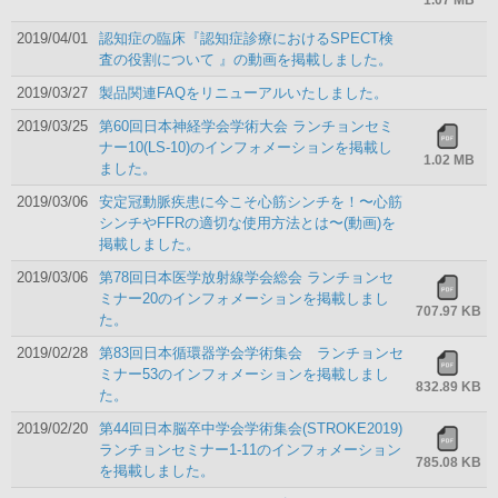
1.07 MB
2019/04/01
認知症の臨床『認知症診療におけるSPECT検
査の役割について 』の動画を掲載しました。
2019/03/27
製品関連FAQをリニューアルいたしました。
2019/03/25
第60回日本神経学会学術大会 ランチョンセミ
ナー10(LS-10)のインフォメーションを掲載し
1.02 MB
ました。
2019/03/06
安定冠動脈疾患に今こそ心筋シンチを！〜心筋
シンチやFFRの適切な使用方法とは〜(動画)を
掲載しました。
2019/03/06
第78回日本医学放射線学会総会 ランチョンセ
ミナー20のインフォメーションを掲載しまし
707.97 KB
た。
2019/02/28
第83回日本循環器学会学術集会 ランチョンセ
ミナー53のインフォメーションを掲載しまし
832.89 KB
た。
2019/02/20
第44回日本脳卒中学会学術集会(STROKE2019)
ランチョンセミナー1-11のインフォメーション
785.08 KB
を掲載しました。