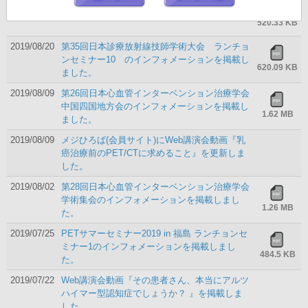
2019/08/23
9/12 Web講演会 のインフォメーションを掲載
しました。
520.33 KB
2019/08/20
第35回日本診療放射線技師学術大会 ランチョ
ンセミナー10 のインフォメーションを掲載し
620.09 KB
ました。
2019/08/09
第26回日本心血管インターベンション治療学会
中国四国地方会のインフォメーションを掲載し
1.62 MB
ました。
2019/08/09
メジひろば(会員サイト)にWeb講演会動画『乳
癌治療前のPET/CTに求めること』を更新しま
した。
2019/08/02
第28回日本心血管インターベンション治療学会
学術集会のインフォメーションを掲載しまし
1.26 MB
た。
2019/07/25
PETサマーセミナー2019 in 福島 ランチョンセ
ミナー1のインフォメーションを掲載しまし
484.5 KB
た。
2019/07/22
Web講演会動画『その患者さん、本当にアルツ
ハイマー型認知症でしょうか？ 』を掲載しま
した。