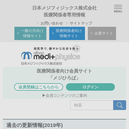
メ
Togg
日本メジフィジックス株式会社
イ
navig
医療関係者専用情報
ン
お問い合わせ
サイトマップ
コ
ン
一般の方向け
医療関係者向け
企業サイト
情報サイト
情報サイト
テ
ン
ツ
に
移
医療関係者向け会員サイト
動
「メジひろば」
会員登録はこちらから
ログイン
会員コンテンツのご案内
検
検索
索
過去の更新情報(2019年)