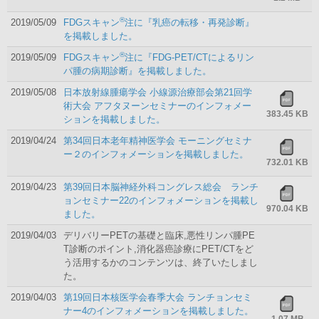
®
2019/05/09
FDGスキャン
注に『乳癌の転移・再発診断』
を掲載しました。
®
2019/05/09
FDGスキャン
注に『FDG-PET/CTによるリン
パ腫の病期診断』を掲載しました。
2019/05/08
日本放射線腫瘍学会 小線源治療部会第21回学
術大会 アフタヌーンセミナーのインフォメー
383.45 KB
ションを掲載しました。
2019/04/24
第34回日本老年精神医学会 モーニングセミナ
ー２のインフォメーションを掲載しました。
732.01 KB
2019/04/23
第39回日本脳神経外科コングレス総会 ランチ
ョンセミナー22のインフォメーションを掲載し
970.04 KB
ました。
2019/04/03
デリバリーPETの基礎と臨床,悪性リンパ腫PE
T診断のポイント,消化器癌診療にPET/CTをど
う活用するかのコンテンツは、終了いたしまし
た。
2019/04/03
第19回日本核医学会春季大会 ランチョンセミ
ナー4のインフォメーションを掲載しました。