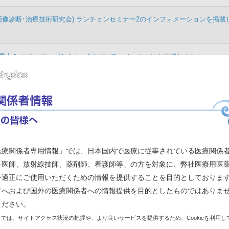
尿器画像診断･治療技術研究会) ランチョンセミナー2のインフォメーションを掲
春季大会 スポンサーズセミナー1のインフォメーションを掲載しました。
医学技術：匠への道 シーズン3 の設問を更新しました。
月20日(月) ～ 4月26日(日)【終了しました】
『アキュミン静注で何がみえるのか:臨床現場からの視点』のインフォメーション
医療関係者専用情報」では、日本国内で医療に従事されている医療関係
科医師、放射線技師、薬剤師、看護師等」の方を対象に、弊社医療用医
) あなたはどう読む？ 心筋血流SPECT 読影コンテンツに「症例1-3、1-4
を適正にご使用いただくための情報を提供することを目的としておりま
方へおよび国外の医療関係者への情報提供を目的としたものではありま
線源治療部会第28回学術大会 アフタヌーンセミナーのインフォメーションを
ください。
では、サイトアクセス状況の把握や、より良いサービスを提供するため、Cookieを利用し