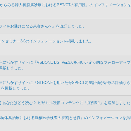
『症例からみる婦人科腫瘍診療におけるPET/CTの有用性』のインフォメーション
フィをお受けになる患者さんへ』を改訂しました。
ンチョンセミナー3-6のインフォメーションを掲載しました。
に活かすサイトに『VSBONE BSI Ver.3.0を用いた定期的なフォローアッ
掲載しました。
に活かすサイトに『GI-BONEを用いた骨SPECT定量評価が治療の評価な
』を掲載しました。
) あなたはどう読む？ ビザミル読影コンテンツに「症例6-1」を追加しました
『抗Aβ抗体薬治療における脳核医学検査の役割と意義』のインフォメーションを