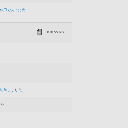
が有用であった進
818.55 KB
」を追加しました。
した。