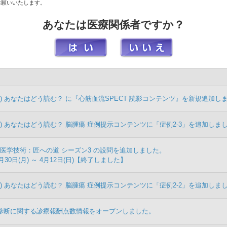
) あなたはどう読む？ 認知症 症例提示コンテンツに「症例4-1」を追加しま
お願いいたします。
あなたは医療関係者ですか？
医学技術：匠への道 シーズン3 の設問を更新しました。
月13日(月) ～ 4月19日(日)【終了しました】
『抗Aβ抗体薬時代における鑑別診断とDaTSCANの重要性』のインフォメーショ
) あなたはどう読む？ に『心筋血流SPECT 読影コンテンツ』を新規追加し
) あなたはどう読む？ 脳腫瘍 症例提示コンテンツに「症例2-3」を追加しま
医学技術：匠への道 シーズン3 の設問を追加しました。
月30日(月) ～ 4月12日(日)【終了しました】
) あなたはどう読む？ 脳腫瘍 症例提示コンテンツに「症例2-2」を追加しま
学診断に関する診療報酬点数情報をオープンしました。