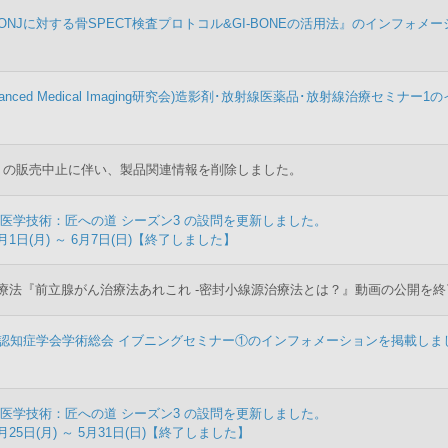
『MRONJに対する骨SPECT検査プロトコル&GI-BONEの活用法』のインフォメ
Advanced Medical Imaging研究会)造影剤･放射線医薬品･放射線治療セミナ
トの販売中止に伴い、製品関連情報を削除しました。
医学技術：匠への道 シーズン3 の設問を更新しました。
月1日(月) ～ 6月7日(日)【終了しました】
療法『前立腺がん治療法あれこれ -密封小線源治療法とは？』動画の公開を
科認知症学会学術総会 イブニングセミナー①のインフォメーションを掲載しま
医学技術：匠への道 シーズン3 の設問を更新しました。
月25日(月) ～ 5月31日(日)【終了しました】