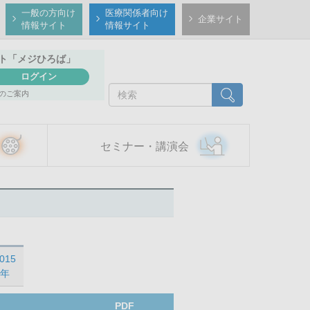
一般の方向け
医療関係者向け
企業サイト
情報サイト
情報サイト
ト
「メジひろば」
ログイン
検
検索
のご案内
索
セミナー・講演会
015
年
PDF