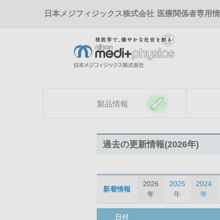
メ
日本メジフィジックス株式会社
医療関係者専用情
イ
ン
コ
ン
テ
ン
ツ
に
移
製品情報
動
過去の更新情報(2026年)
2026
2025
2024
新着情報
年
年
年
日付