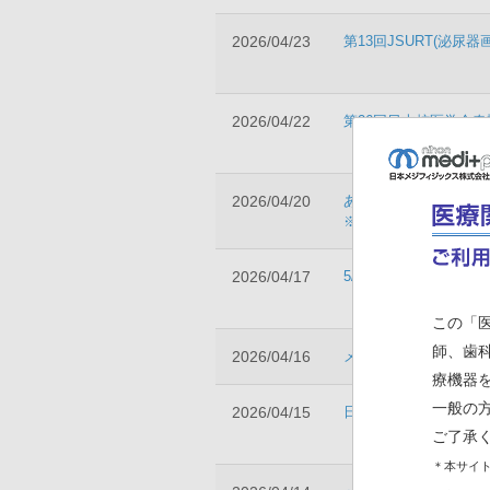
2026/04/23
第13回JSURT(泌
2026/04/22
第26回日本核医学会
2026/04/20
あなたはどう読む？ 核
※ 掲載期間：2026年4
2026/04/17
5/25 Web講演会
この「
師、歯
2026/04/16
メジひろば(会員サイト
療機器
一般の
2026/04/15
日本放射線腫瘍学会小
ご了承
＊本サイト