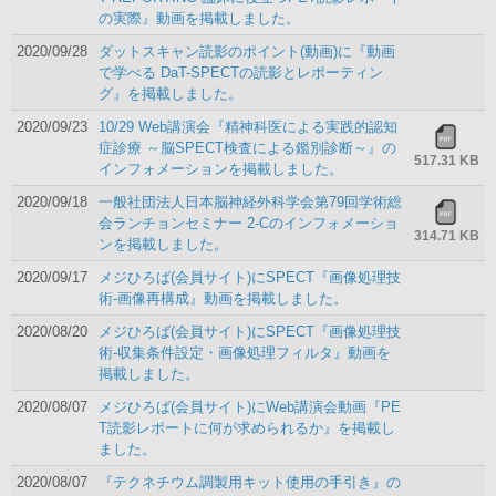
の実際』動画を掲載しました。
2020/09/28
ダットスキャン読影のポイント(動画)に『動画
で学べる DaT-SPECTの読影とレポーティン
グ』を掲載しました。
2020/09/23
10/29 Web講演会『精神科医による実践的認知
症診療 ～脳SPECT検査による鑑別診断～』の
517.31 KB
インフォメーションを掲載しました。
2020/09/18
一般社団法人日本脳神経外科学会第79回学術総
会ランチョンセミナー 2-Cのインフォメーショ
314.71 KB
ンを掲載しました。
2020/09/17
メジひろば(会員サイト)にSPECT『画像処理技
術-画像再構成』動画を掲載しました。
2020/08/20
メジひろば(会員サイト)にSPECT『画像処理技
術-収集条件設定・画像処理フィルタ』動画を
掲載しました。
2020/08/07
メジひろば(会員サイト)にWeb講演会動画『PE
T読影レポートに何が求められるか』を掲載し
ました。
2020/08/07
『テクネチウム調製用キット使用の手引き』の