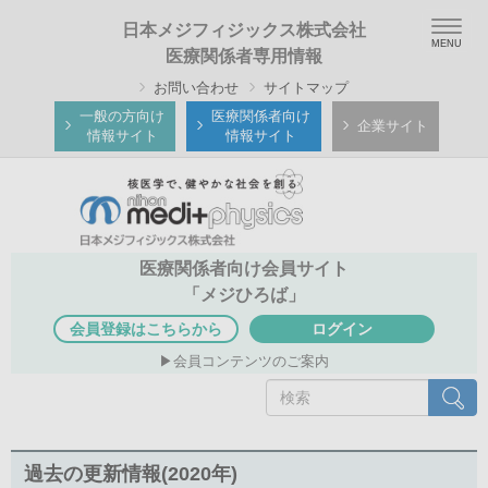
メ
Togg
日本メジフィジックス株式会社
イ
navig
医療関係者専用情報
ン
お問い合わせ
サイトマップ
コ
ン
一般の方向け
医療関係者向け
企業サイト
情報サイト
情報サイト
テ
ン
ツ
に
移
医療関係者向け会員サイト
動
「メジひろば」
会員登録はこちらから
ログイン
会員コンテンツのご案内
検
検索
索
過去の更新情報(2020年)