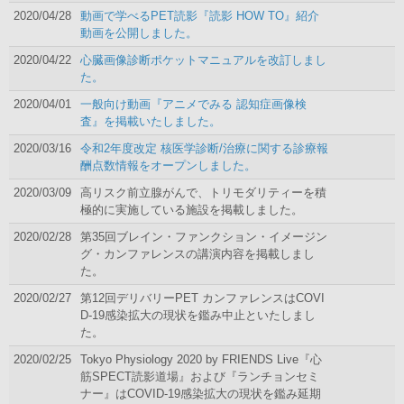
2020/04/28
動画で学べるPET読影『読影 HOW TO』紹介
動画を公開しました。
2020/04/22
心臓画像診断ポケットマニュアルを改訂しまし
た。
2020/04/01
一般向け動画『アニメでみる 認知症画像検
査』を掲載いたしました。
2020/03/16
令和2年度改定 核医学診断/治療に関する診療報
酬点数情報をオープンしました。
2020/03/09
高リスク前立腺がんで、トリモダリティーを積
極的に実施している施設を掲載しました。
2020/02/28
第35回ブレイン・ファンクション・イメージン
グ・カンファレンスの講演内容を掲載しまし
た。
2020/02/27
第12回デリバリーPET カンファレンスはCOVI
D-19感染拡大の現状を鑑み中止といたしまし
た。
2020/02/25
Tokyo Physiology 2020 by FRIENDS Live『心
筋SPECT読影道場』および『ランチョンセミ
ナー』はCOVID-19感染拡大の現状を鑑み延期