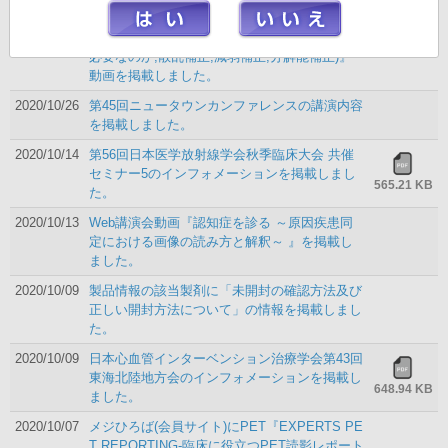
2020/10/28
メジひろば(会員サイト)にゼロから始める核医
学入門！『画像処理技術(各種補正 なぜ補正が
必要なのか,散乱補正,減弱補正,分解能補正)』
動画を掲載しました。
2020/10/26
第45回ニュータウンカンファレンスの講演内容
を掲載しました。
2020/10/14
第56回日本医学放射線学会秋季臨床大会 共催
セミナー5のインフォメーションを掲載しまし
565.21 KB
た。
2020/10/13
Web講演会動画『認知症を診る ～原因疾患同
定における画像の読み方と解釈～ 』を掲載し
ました。
2020/10/09
製品情報の該当製剤に「未開封の確認方法及び
正しい開封方法について」の情報を掲載しまし
た。
2020/10/09
日本心血管インターベンション治療学会第43回
東海北陸地方会のインフォメーションを掲載し
648.94 KB
ました。
2020/10/07
メジひろば(会員サイト)にPET『EXPERTS PE
T REPORTING-臨床に役立つPET読影レポート