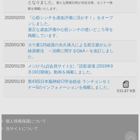
となりました。
新たな開催日程が決定次第、セミナー情
報を掲載いたします。
2020/02/03
『心筋シンチを虚血評価に活かす！』をオープ
ンしました。
適正な虚血評価や心筋シンチの使いどころ等を
掲載しています。
2020/01/30
ヨウ素125線源の永久挿入による前立腺がん小
線源療法 ～治療に関するQ&A～を改訂しまし
た。
2020/01/29
メジひろば(会員サイト)に『読影道場 (2019年9
月19日開催)』動画を掲載しました。
2020/01/10
第43回日本脳神経CI学会総会 ランチョンセミ
ナー5のインフォメーションを掲載しました。
531.87 KB
個人情報保護について
当サイトについて