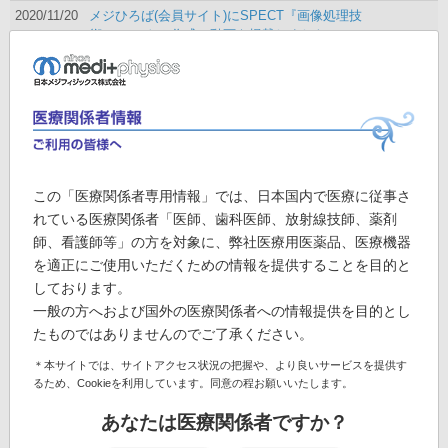
2020/11/20
メジひろば(会員サイト)にSPECT『画像処理技
術-ファントム作成』動画を掲載しました。
2020/11/20
ARIA 2020 in silico 共催セミナー(Planet1)のイ
ンフォメーションを掲載しました。
569.94 KB
2020/11/20
ARIA 2020 in silico 共催セミナー(Planet1)のイ
ンフォメーションを掲載しました。
519.8 KB
2020/11/13
第39回日本認知症学会学術集会 スポンサード
この「医療関係者専用情報」では、日本国内で医療に従事さ
セミナー6のインフォメーションを掲載しまし
れている医療関係者「医師、歯科医師、放射線技師、薬剤
310.98 KB
た。
師、看護師等」の方を対象に、弊社医療用医薬品、医療機器
2020/11/13
第60回日本核医学会学術総会/第40回日本核医
を適正にご使用いただくための情報を提供することを目的と
学技術学会総会学術大会ランチョンセミナー 5
しております。
659.85 KB
のインフォメーションを掲載しました。
一般の方へおよび国外の医療関係者への情報提供を目的とし
2020/11/09
メジひろば(会員サイト)に読影道場 診療放射線
たものではありませんのでご了承ください。
技師コース『画像収集・再構成/読影補助』動
＊本サイトでは、サイトアクセス状況の把握や、より良いサービスを提供す
画を4セッション掲載しました。
るため、Cookieを利用しています。同意の程お願いいたします。
2020/11/09
メジひろば(会員サイト)に読影道場 医師コース
『心臓核医学のエキスパート』動画を6セッシ
あなたは医療関係者ですか？
ョン掲載しました。