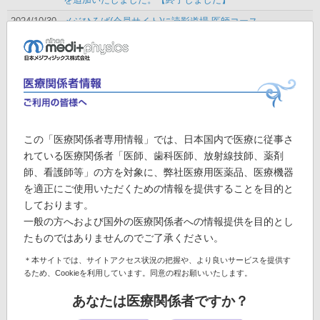
2024/10/30
メジひろば(会員サイト)に読影道場 医師コース
『CVIT専門医・認定医』に谷口 琢也 先生(市
立大津市民病院)の動画を追加しました。
2024/10/30
11/29 Web講演会 ビザミル/アキュミン/FDG テ
クニカルセミナーのインフォメーションを掲載
1.15 MB
しました。
2024/10/28
メジひろば(会員サイト)に、あなたはどう読
む？ Webクイズ『核医学技術：匠への道』シ
この「医療関係者専用情報」では、日本国内で医療に従事さ
ーズン1-1 2024年10月28日(月)～11月4日(月)
れている医療関係者「医師、歯科医師、放射線技師、薬剤
を追加いたしました。【終了しました】
師、看護師等」の方を対象に、弊社医療用医薬品、医療機器
2024/10/18
11/13 Web講演会 核医学の都市伝説 Vol.8のイ
を適正にご使用いただくための情報を提供することを目的と
ンフォメーションを掲載しました。
1.8 MB
しております。
一般の方へおよび国外の医療関係者への情報提供を目的とし
2024/10/17
第43回日本認知症学会学術集会 ランチョンセ
たものではありませんのでご了承ください。
ミナー11のインフォメーションを掲載しまし
687.82 KB
た。
＊本サイトでは、サイトアクセス状況の把握や、より良いサービスを提供す
るため、Cookieを利用しています。同意の程お願いいたします。
2024/10/15
メジひろば(会員サイト)に新規コンテンツ『あ
なたはどう読む？』をオープンしました。
あなたは医療関係者ですか？
2024/10/11
11/29 Web講演会「使わないともったいない！