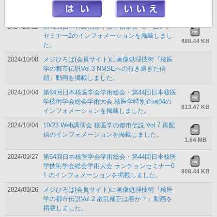
位相解析に潜むリスク層別化の極み」のインフ
913.77 KB
ォメーションを掲載しました。
2024/10/11
第42回日本神経治療学会学術集会 モーニング
セミナー2のインフォメーションを掲載しまし
488.44 KB
た。
2024/10/08
メジひろば(会員サイト)に画像処理技術『核医
学の都市伝説Vol.3 NMSEへの行き過ぎた信
頼』動画を掲載しました。
2024/10/04
第64回日本核医学会学術総会・第44回日本核医
学技術学会総会学術大会 核医学特別企画04の
813.47 KB
インフォメーションを掲載しました。
2024/10/04
10/23 Web講演会 核医学の都市伝説 Vol.7 再配
信のインフォメーションを掲載しました。
1.64 MB
2024/09/27
第64回日本核医学会学術総会・第44回日本核医
学技術学会総会学術大会 ランチョンセミナー0
808.44 KB
1 のインフォメーションを掲載しました。
2024/09/26
メジひろば(会員サイト)に画像処理技術『核医
学の都市伝説Vol.2 散乱補正は悪か？』動画を
掲載しました。