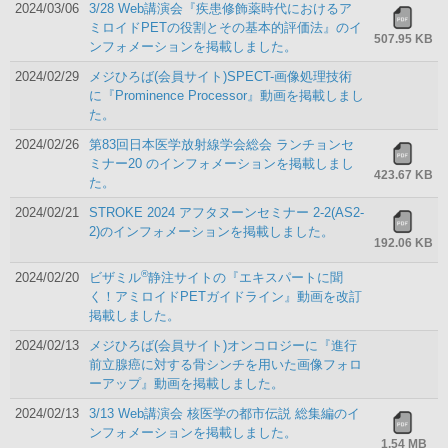
2024/03/06
3/28 Web講演会『疾患修飾薬時代におけるア
ミロイドPETの役割とその基本的評価法』のイ
507.95 KB
ンフォメーションを掲載しました。
2024/02/29
メジひろば(会員サイト)SPECT-画像処理技術
に『Prominence Processor』動画を掲載しまし
た。
2024/02/26
第83回日本医学放射線学会総会 ランチョンセ
ミナー20 のインフォメーションを掲載しまし
423.67 KB
た。
2024/02/21
STROKE 2024 アフタヌーンセミナー 2-2(AS2-
2)のインフォメーションを掲載しました。
192.06 KB
®
2024/02/20
ビザミル
静注サイトの『エキスパートに聞
く！アミロイドPETガイドライン』動画を改訂
掲載しました。
2024/02/13
メジひろば(会員サイト)オンコロジーに『進行
前立腺癌に対する骨シンチを用いた画像フォロ
ーアップ』動画を掲載しました。
2024/02/13
3/13 Web講演会 核医学の都市伝説 総集編のイ
ンフォメーションを掲載しました。
1.54 MB