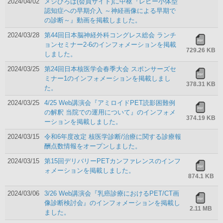
2024/04/02
メジひろば(会員サイト)に中枢『レビー小体型
認知症への早期介入 ～神経画像による早期で
の診断～』動画を掲載しました。
2024/03/28
第44回日本脳神経外科コングレス総会 ランチ
ョンセミナー2-6のインフォメーションを掲載
729.26 KB
しました。
2024/03/25
第24回日本核医学会春季大会 スポンサーズセ
ミナー1のインフォメーションを掲載しまし
378.31 KB
た。
2024/03/25
4/25 Web講演会『アミロイドPET読影困難例
の解釈 当院での運用について』のインフォメ
374.19 KB
ーションを掲載しました。
2024/03/15
令和6年度改定 核医学診断/治療に関する診療報
酬点数情報をオープンしました。
2024/03/15
第15回デリバリーPETカンファレンスのインフ
ォメーションを掲載しました。
874.1 KB
2024/03/06
3/26 Web講演会『乳癌診療におけるPET/CT画
像診断検討会』のインフォメーションを掲載し
2.11 MB
ました。