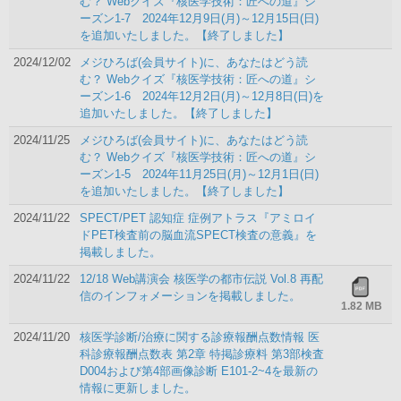
む？ Webクイズ『核医学技術：匠への道』シ
ーズン1-7 2024年12月9日(月)～12月15日(日)
を追加いたしました。【終了しました】
2024/12/02
メジひろば(会員サイト)に、あなたはどう読
む？ Webクイズ『核医学技術：匠への道』シ
ーズン1-6 2024年12月2日(月)～12月8日(日)を
追加いたしました。【終了しました】
2024/11/25
メジひろば(会員サイト)に、あなたはどう読
む？ Webクイズ『核医学技術：匠への道』シ
ーズン1-5 2024年11月25日(月)～12月1日(日)
を追加いたしました。【終了しました】
2024/11/22
SPECT/PET 認知症 症例アトラス『アミロイ
ドPET検査前の脳血流SPECT検査の意義』を
掲載しました。
2024/11/22
12/18 Web講演会 核医学の都市伝説 Vol.8 再配
信のインフォメーションを掲載しました。
1.82 MB
2024/11/20
核医学診断/治療に関する診療報酬点数情報 医
科診療報酬点数表 第2章 特掲診療料 第3部検査
D004および第4部画像診断 E101-2~4を最新の
情報に更新しました。