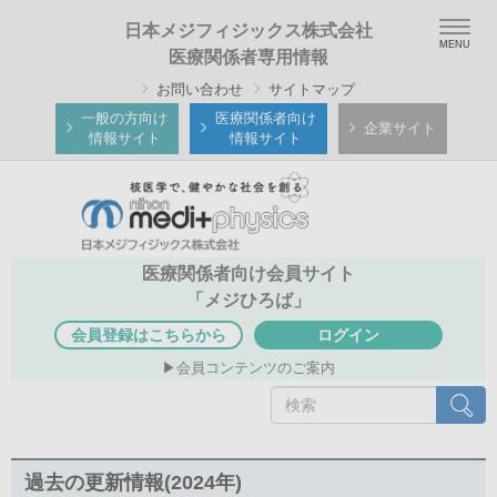
メ
Togg
日本メジフィジックス株式会社
イ
navig
医療関係者専用情報
ン
お問い合わせ
サイトマップ
コ
ン
一般の方向け
医療関係者向け
企業サイト
情報サイト
情報サイト
テ
ン
ツ
に
移
医療関係者向け会員サイト
動
「メジひろば」
会員登録はこちらから
ログイン
会員コンテンツのご案内
検
検索
索
過去の更新情報(2024年)