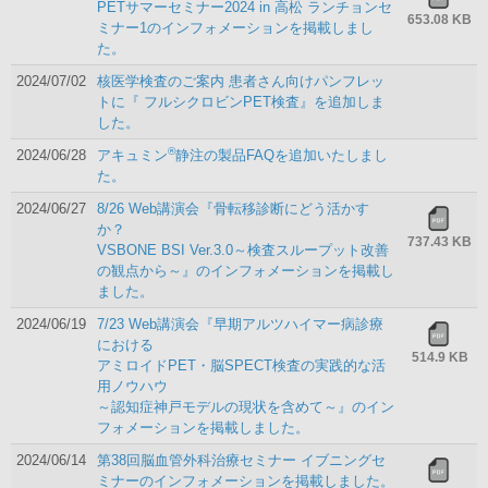
PETサマーセミナー2024 in 高松 ランチョンセ
653.08 KB
ミナー1のインフォメーションを掲載しまし
た。
2024/07/02
核医学検査のご案内 患者さん向けパンフレッ
トに『 フルシクロビンPET検査』を追加しま
した。
®
2024/06/28
アキュミン
静注の製品FAQを追加いたしまし
た。
2024/06/27
8/26 Web講演会『骨転移診断にどう活かす
か？
737.43 KB
VSBONE BSI Ver.3.0～検査スループット改善
の観点から～』のインフォメーションを掲載し
ました。
2024/06/19
7/23 Web講演会『早期アルツハイマー病診療
における
514.9 KB
アミロイドPET・脳SPECT検査の実践的な活
用ノウハウ
～認知症神戸モデルの現状を含めて～』のイン
フォメーションを掲載しました。
2024/06/14
第38回脳血管外科治療セミナー イブニングセ
ミナーのインフォメーションを掲載しました。