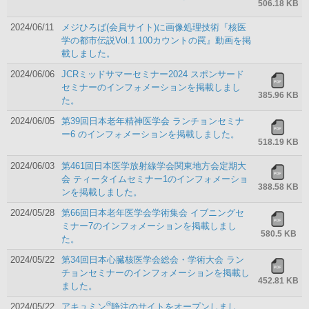
506.18 KB
2024/06/11
メジひろば(会員サイト)に画像処理技術『核医
学の都市伝説Vol.1 100カウントの罠』動画を掲
載しました。
2024/06/06
JCRミッドサマーセミナー2024 スポンサード
セミナーのインフォメーションを掲載しまし
385.96 KB
た。
2024/06/05
第39回日本老年精神医学会 ランチョンセミナ
ー6 のインフォメーションを掲載しました。
518.19 KB
2024/06/03
第461回日本医学放射線学会関東地方会定期大
会 ティータイムセミナー1のインフォメーショ
388.58 KB
ンを掲載しました。
2024/05/28
第66回日本老年医学会学術集会 イブニングセ
ミナー7のインフォメーションを掲載しまし
580.5 KB
た。
2024/05/22
第34回日本心臓核医学会総会・学術大会 ラン
チョンセミナーのインフォメーションを掲載し
452.81 KB
ました。
®
2024/05/22
アキュミン
静注のサイトをオープンしまし