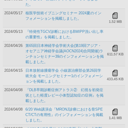
た。
2024/05/17
核医学技術イブニングセミナー 2024夏のイン
フォメーションを掲載しました。
1.52 MB
2024/05/13
『特発性TGCV診断におけるBMIPP洗い出し率
の重要性』を掲載しました。
2024/04/26
第65回日本神経学会学術大会(第19回アジア・
オセアニア神経学会議(AOCN2024)合同開催)ラ
611.57 KB
ンチョンセミナー39のインフォメーションを掲
載しました。
2024/04/15
日本放射線腫瘍学会 小線源治療部会第26回学
術大会 モーニングセミナー1のインフォメーシ
433.45 KB
ョンを掲載しました。
2024/04/08
『DLB早期診断症例アトラス② 幻視を初発症
状とした軽度レビー小体型認知症の症例』を掲
載しました。
2024/04/08
6/20 Web講演会『MRONJ診療における骨SPE
CT/CTの有用性』のインフォメーションを掲載
1.41 MB
しました。