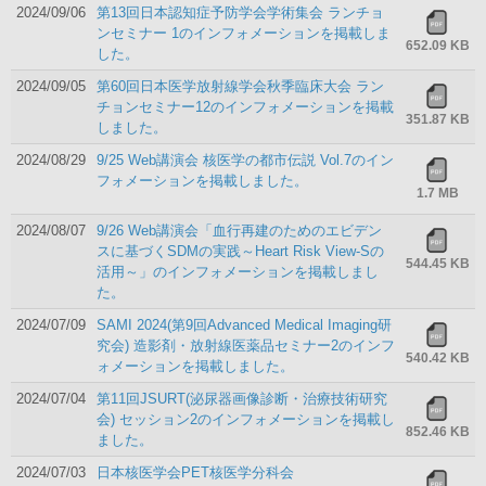
2024/09/06
第13回日本認知症予防学会学術集会 ランチョ
ンセミナー 1のインフォメーションを掲載しま
652.09 KB
した。
2024/09/05
第60回日本医学放射線学会秋季臨床⼤会 ラン
チョンセミナー12のインフォメーションを掲載
351.87 KB
しました。
2024/08/29
9/25 Web講演会 核医学の都市伝説 Vol.7のイン
フォメーションを掲載しました。
1.7 MB
2024/08/07
9/26 Web講演会「血行再建のためのエビデン
スに基づくSDMの実践～Heart Risk View-Sの
544.45 KB
活用～」のインフォメーションを掲載しまし
た。
2024/07/09
SAMI 2024(第9回Advanced Medical Imaging研
究会) 造影剤・放射線医薬品セミナー2のインフ
540.42 KB
ォメーションを掲載しました。
2024/07/04
第11回JSURT(泌尿器画像診断・治療技術研究
会) セッション2のインフォメーションを掲載し
852.46 KB
ました。
2024/07/03
日本核医学会PET核医学分科会