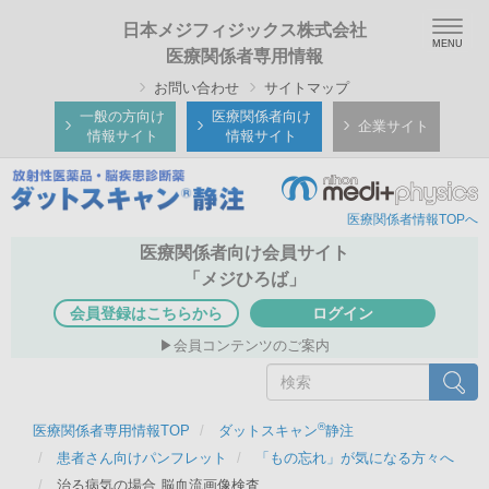
メ
Togg
日本メジフィジックス株式会社
イ
navig
医療関係者専用情報
ン
お問い合わせ
サイトマップ
コ
ン
一般の方向け
医療関係者向け
企業サイト
情報サイト
情報サイト
テ
ン
ツ
医療関係者情報TOPへ
に
移
医療関係者向け会員サイト
動
「メジひろば」
会員登録はこちらから
ログイン
会員コンテンツのご案内
検
検索
索
®
医療関係者専用情報TOP
ダットスキャン
静注
患者さん向けパンフレット
「もの忘れ」が気になる方々へ
治る病気の場合 脳血流画像検査