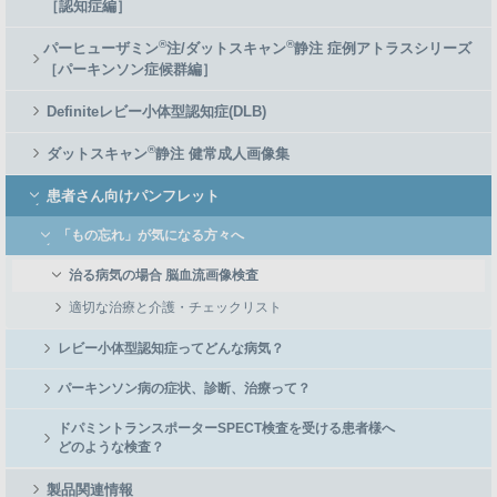
［認知症編］
®
®
パーヒューザミン
注/ダットスキャン
静注 症例アトラスシリーズ
［パーキンソン症候群編］
Definiteレビー小体型認知症(DLB)
®
ダットスキャン
静注 健常成人画像集
患者さん向けパンフレット
「もの忘れ」が気になる方々へ
治る病気の場合 脳血流画像検査
適切な治療と介護・チェックリスト
レビー小体型認知症ってどんな病気？
パーキンソン病の症状、診断、治療って？
ドパミントランスポーターSPECT検査を受ける患者様へ
どのような検査？
製品関連情報