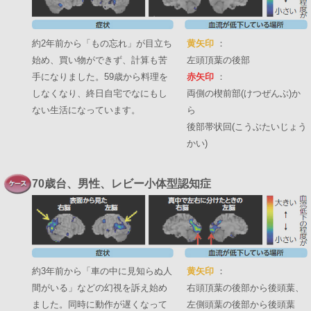
約2年前から「もの忘れ」が目立ち
黄矢印
：
始め、買い物ができず、計算も苦
左頭頂葉の後部
手になりました。59歳から料理を
赤矢印
：
しなくなり、終日自宅でなにもし
両側の楔前部(けつぜんぶ)か
ない生活になっています。
ら
後部帯状回(こうぶたいじょう
かい)
70歳台、男性、レビー小体型認知症
約3年前から「車の中に見知らぬ人
黄矢印
：
間がいる」などの幻視を訴え始め
右頭頂葉の後部から後頭葉、
ました。同時に動作が遅くなって
左側頭葉の後部から後頭葉