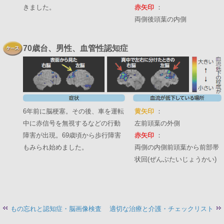
きました。
赤矢印
：
両側後頭葉の内側
70歳台、男性、血管性認知症
6年前に脳梗塞。その後、車を運転
黄矢印
：
中に赤信号を無視するなどの行動
左前頭葉の外側
障害が出現。69歳頃から歩行障害
赤矢印
：
もみられ始めました。
両側の内側前頭葉から前部帯
状回(ぜんぶたいじょうかい)
もの忘れと認知症・脳画像検査
適切な治療と介護・チェックリスト