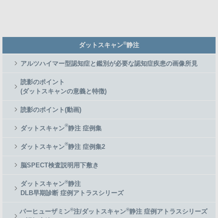
Member
®
ダットスキャン
静注
Side
Menu
アルツハイマー型認知症と鑑別が必要な認知症疾患の画像所見
読影のポイント
(ダットスキャンの意義と特徴)
読影のポイント(動画)
®
ダットスキャン
静注 症例集
®
ダットスキャン
静注 症例集2
脳SPECT検査説明用下敷き
®
ダットスキャン
静注
DLB早期診断 症例アトラスシリーズ
®
®
パーヒューザミン
注/ダットスキャン
静注 症例アトラスシリーズ