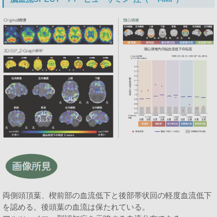
両側頭頂葉、楔前部の血流低下と後部帯状回の軽度血流低下
を認める。後頭葉の血流は保たれている。