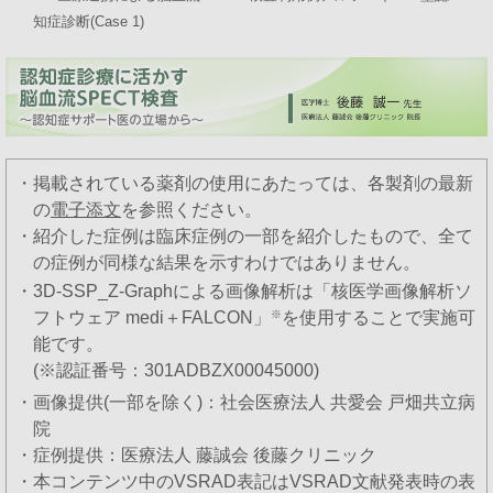
知症診断(Case 1)
・掲載されている薬剤の使用にあたっては、各製剤の最新
の
電子添文
を参照ください。
・紹介した症例は臨床症例の一部を紹介したもので、全て
の症例が同様な結果を示すわけではありません。
・3D-SSP_Z-Graphによる画像解析は「核医学画像解析ソ
フトウェア medi＋FALCON」
※
を使用することで実施可
能です。
(※認証番号：301ADBZX00045000)
・画像提供(一部を除く)：社会医療法人 共愛会 戸畑共立病
院
・症例提供：医療法人 藤誠会 後藤クリニック
・本コンテンツ中のVSRAD表記はVSRAD文献発表時の表