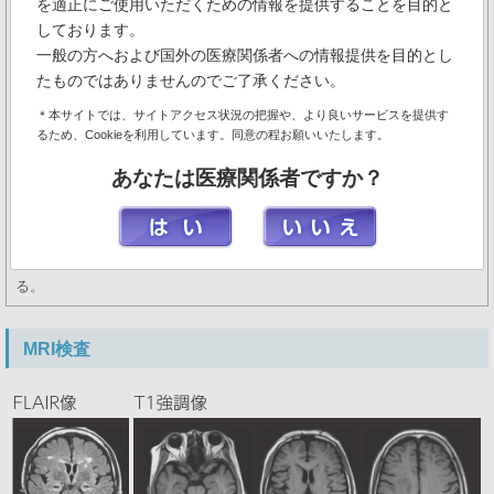
を適正にご使用いただくための情報を提供することを目的と
MMSE：26/30点（時間の見当識 ­1点 計算課題 ­3点）
しております。
HDS-R：
26/30点（時間の見当識 ­1点 5つの物品課題 ­2点 言語の流暢
一般の方へおよび国外の医療関係者への情報提供を目的とし
性 ­1点）
たものではありませんのでご了承ください。
DASC-21：24点
＊本サイトでは、サイトアクセス状況の把握や、より良いサービスを提供す
配偶者からの日常生活障害の有無の聞き取りはできないが、物忘れの進
るため、Cookieを利用しています。同意の程お願いいたします。
行や、判断力の低下がみられること、MRI検査では側頭葉内側に軽度の
あなたは医療関係者ですか？
萎縮を認めたこと、脳血流SPECT検査でもアルツハイマー型認知症を
示唆する画像所見を認めたこと等を総合的に判断し、早期のアルツハイ
マー型認知症と診断した。
現在、コリンエステラーゼ阻害薬による治療を開始し経過を追ってい
る。
MRI検査