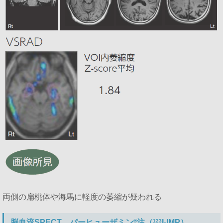
両側の扁桃体や海馬に軽度の萎縮が疑われる
脳血流SPECT パーヒューザミン
®
注（
123
I-IMP）