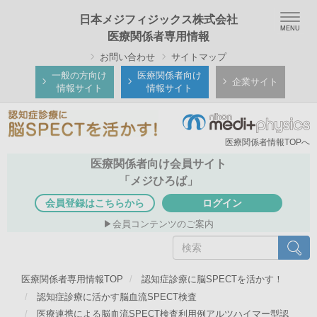
メ
Togg
日本メジフィジックス株式会社
イ
navig
医療関係者専用情報
ン
お問い合わせ
サイトマップ
コ
ン
一般の方向け
医療関係者向け
企業サイト
情報サイト
情報サイト
テ
ン
ツ
医療関係者情報TOPへ
に
移
医療関係者向け会員サイト
動
「メジひろば」
会員登録はこちらから
ログイン
会員コンテンツのご案内
検
検索
索
医療関係者専用情報TOP
認知症診療に脳SPECTを活かす！
認知症診療に活かす脳血流SPECT検査
医療連携による脳血流SPECT検査利用例アルツハイマー型認