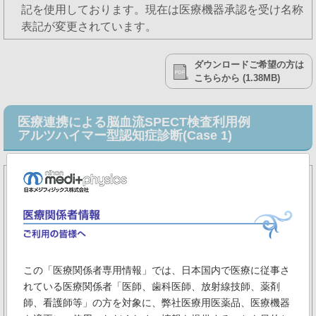
記を使用しております。現在は医療機器承認を受け名称
表記が変更されています。
ダウンロードご希望の方は
こちらから (1.38MB)
医療連携による脳血流SPECT検査利用例
アルツハイマー型認知症診断(Case 1)
●
受診の経緯
約1年前から物忘れの自覚。認知症（前頭側頭型認知症）の配偶者の介
護において混乱し、イライラすることがしばしばあり、認知症を心配し
て受診。
●
受診後の経過
既往：高血圧、心房細動、高コレステロール血症、骨粗鬆症
この「医療関係者専用情報」では、日本国内で医療に従事さ
別居している息子からの病歴聴取では、1年前と比べると物忘れの進行
れている医療関係者「医師、歯科医師、放射線技師、薬剤
があり、物を置いた場所が思い出せないことや、季節に合った服を自分
師、看護師等」の方を対象に、弊社医療用医薬品、医療機器
で選べないことがあった。