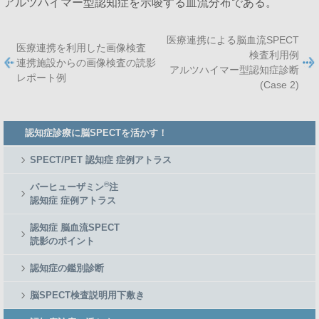
アルツハイマー型認知症を示唆する血流分布である。
医療連携による脳血流SPECT
医療連携を利用した画像検査
検査利用例
連携施設からの画像検査の読影
アルツハイマー型認知症診断
レポート例
(Case 2)
Member
認知症診療に脳SPECTを活かす！
Side
Menu
SPECT/PET 認知症 症例アトラス
®
パーヒューザミン
注
認知症 症例アトラス
認知症 脳血流SPECT
読影のポイント
認知症の鑑別診断
脳SPECT検査説明用下敷き