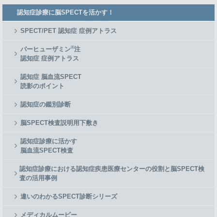
Member
認知症診療に脳SPECTを活かす！
Side
Menu
SPECT/PET 認知症 症例アトラス
®
パーヒューザミン
注
認知症 症例アトラス
認知症 脳血流SPECT
読影のポイント
認知症の鑑別診断
脳SPECT検査説明用下敷き
認知症診療に活かす
脳血流SPECT検査
認知症診療における認知症疾患医療センターの役割と脳SPECT検
査の活用事例
違いのわかるSPECT診断シリーズ
メディカルムービー