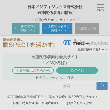
メ
Togg
日本メジフィジックス株式会社
イ
navig
医療関係者専用情報
ン
お問い合わせ
サイトマップ
コ
ン
一般の方向け
医療関係者向け
企業サイト
情報サイト
情報サイト
テ
ン
ツ
医療関係者情報TOPへ
に
移
医療関係者向け会員サイト
動
「メジひろば」
会員登録はこちらから
ログイン
会員コンテンツのご案内
検
検索
索
医療関係者専用情報TOP
認知症診療に脳SPECTを活かす！
特集：特発性正常圧水頭症(iNPH)
お役立ちリンク集