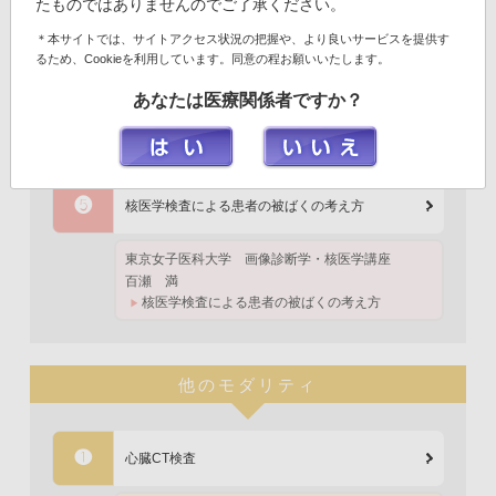
たものではありませんのでご了承ください。
❹
心筋SPECTの読影とレポーティング
＊本サイトでは、サイトアクセス状況の把握や、より良いサービスを提供す
るため、Cookieを利用しています。同意の程お願いいたします。
新潟大学 魚沼基幹病院
循環器内科
あなたは医療関係者ですか？
笠井 督雄
読影手順
レポーティング
❺
核医学検査による患者の被ばくの考え方
東京女子医科大学
画像診断学・核医学講座
百瀬 満
核医学検査による患者の被ばくの考え方
他のモダリティ
❶
心臓CT検査