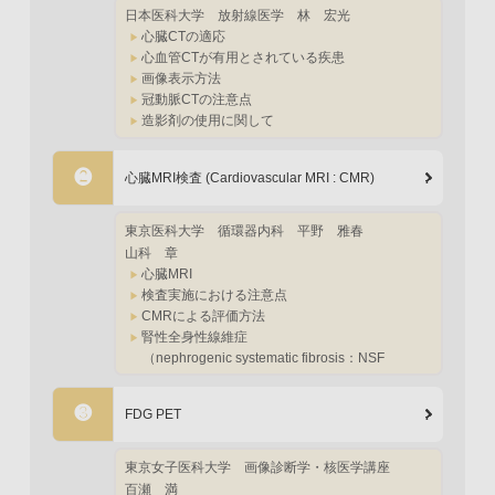
日本医科大学
放射線医学
林 宏光
心臓CTの適応
心血管CTが有用とされている疾患
画像表示方法
冠動脈CTの注意点
造影剤の使用に関して
❷
心臓MRI検査 (Cardiovascular MRI : CMR)
東京医科大学
循環器内科
平野 雅春
山科 章
心臓MRI
検査実施における注意点
CMRによる評価方法
腎性全身性線維症
（nephrogenic systematic fibrosis：NSF
❸
FDG PET
東京女子医科大学
画像診断学・核医学講座
百瀬 満