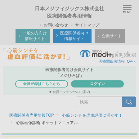
メ
Toggle
日本メジフィジックス株式会社
イ
naviga
医療関係者専用情報
ン
お問い合わせ
サイトマップ
コ
ン
一般の方向け
医療関係者向け
企業サイト
情報サイト
情報サイト
テ
ン
ツ
医療関係者情報TOPへ
に
医療関係者向け会員サイト
移
「メジひろば」
動
会員登録はこちらから
ログイン
会員コンテンツのご案内
検
検索
索
医療関係者専用情報TOP
心筋シンチを虚血評価に活かす！
心臓画像診断 ポケットマニュアル