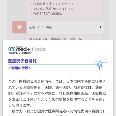
負荷心筋血流シンチグラフィ
その他の代表的なプロトコル
心筋SPECTの撮像法
❷
心筋SPECT製剤
東京医科大学
循環器内科
肥田 敏
Tl
Tc標識製剤 (TF、MIBI)
BMIPP (心筋脂肪酸代謝障害の検出)
MIBG (心臓交感神経機能障害の検出)
❸
心筋SPECT画像の表示法
この「医療関係者専用情報」では、日本国内で医療に従事さ
日本大学医学部
循環器科
松本 直也
れている医療関係者「医師、歯科医師、放射線技師、薬剤
心臓左心室のSPECT断面
師、看護師等」の方を対象に、弊社医療用医薬品、医療機器
Polar map (極座標表示)
を適正にご使用いただくための情報を提供することを目的と
左室のセグメンテーション
しております。
スコアリング
QGSソフトウェア
一般の方へおよび国外の医療関係者への情報提供を目的とし