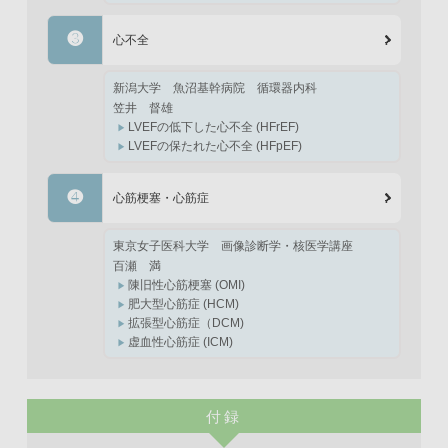
❸
心不全
新潟大学 魚沼基幹病院
循環器内科
笠井 督雄
LVEFの低下した心不全 (HFrEF)
LVEFの保たれた心不全 (HFpEF)
❹
心筋梗塞・心筋症
東京女子医科大学
画像診断学・核医学講座
百瀬 満
陳旧性心筋梗塞 (OMI)
肥大型心筋症 (HCM)
拡張型心筋症（DCM)
虚血性心筋症 (ICM)
付録