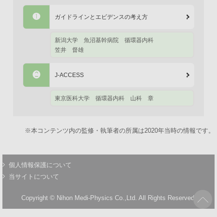
❶
ガイドラインとエビデンスの考え方
新潟大学 魚沼基幹病院
循環器内科
笠井 督雄
❷
J-ACCESS
東京医科大学
循環器内科
山科 章
※本コンテンツ内の監修・執筆者の所属は2020年当時の情報です。
個人情報保護について
当サイトについて
Copyright © Nihon Medi-Physics Co.,Ltd. All Rights Reserved.