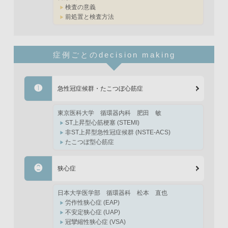
検査の意義
前処置と検査方法
症例ごとのdecision making
❶
急性冠症候群・たこつぼ心筋症
東京医科大学
循環器内科
肥田 敏
ST上昇型心筋梗塞 (STEMI)
非ST上昇型急性冠症候群 (NSTE-ACS)
たこつぼ型心筋症
❷
狭心症
日本大学医学部
循環器科
松本 直也
労作性狭心症 (EAP)
不安定狭心症 (UAP)
冠攣縮性狭心症 (VSA)