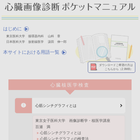
はじめに
東京医科大学 循環器内科 山科 章
日本医科大学 放射線医学 汲田 伸一郎
本サイトにおける用語一覧
ダウンロードご希望の方は
こちらから（2.9MB）
心臓核医学検査
❶
心筋シンチグラフィとは
東京女子医科大学
画像診断学・核医学講座
百瀬 満
心筋シンチグラフィとは
心筋シンチグラフィの検査法