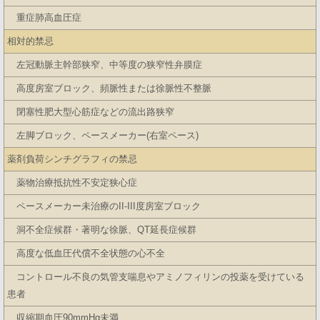
重症肺高血圧症
相対的禁忌
左冠動脈主幹部狭窄、中等度の狭窄性弁膜症
高度房室ブロック、頻脈性または徐脈性不整脈
閉塞性肥大型心筋症などの流出路狭窄
左脚ブロック、ペースメーカー(右室ペース)
薬剤負荷シンチグラフィの禁忌
薬物治療抵抗性不安定狭心症
ペースメーカー未治療のII-III度房室ブロック
洞不全症候群・著明な徐脈、QT延長症候群
高度な低血圧代償不全状態の心不全
コントロール不良の気管支喘息やアミノフィリンの投薬を受けている
患者
収縮期血圧90mmHg未満