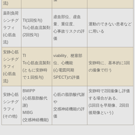
流)
薬剤負荷
虚血部位、虚血
シンチグ
Tl(1回投与)
量、重症度、
運動のできない患者など
ラフィ
Tc心筋血流製剤
心事故リスクの評
に用いる
(心筋血
(2回投与)
価
流)
安静心筋
Tl
viability、梗塞部
シンチグ
Tc心筋血流製剤
位、心機能
安静時に、基本的に1回
ラフィ
(ともに安静時
(心電図同期
の撮像で行う
(心筋血
で１回投与)
SPECT)の評価
流)
BMIPP
安静時で2回撮像し評価
安静心筋
心筋の脂肪酸代謝
(心筋脂肪酸代
する場合がある。
シンチグ
や
謝)
(1回目を早期像、2回目
ラフィ
交感神経機能の評
MIBG
後期像という)
(その他)
価
(交感神経機能)