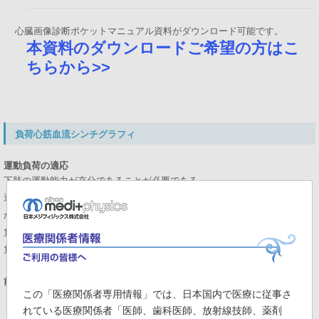
心臓画像診断ポケットマニュアル資料がダウンロード可能です。
本資料のダウンロードご希望の方はこ
ちらから>>
負荷心筋血流シンチグラフィ
運動負荷の適応
下肢の運動能力が充分であることが必要である。
運動が不充分であると(最大心拍数×最大収縮期血圧＜25,000)虚血の診断能
が低下する。
負荷前にきちんと問診を行い、充分な運動が不可能と思われる場合、薬剤
負荷への変更が望ましい。
前処置 (運動・薬剤負荷)
この「医療関係者専用情報」では、日本国内で医療に従事さ
・原則として検査４時間前から絶食する。水分制限は無い。
れている医療関係者「医師、歯科医師、放射線技師、薬剤
・抗狭心症薬の当日の投薬は原則中止する。