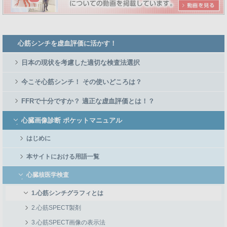
Member
心筋シンチを虚血評価に活かす！
Side
Menu
日本の現状を考慮した適切な検査法選択
今こそ心筋シンチ！ その使いどころは？
FFRで十分ですか？ 適正な虚血評価とは！？
心臓画像診断 ポケットマニュアル
はじめに
本サイトにおける用語一覧
心臓核医学検査
1.心筋シンチグラフィとは
2.心筋SPECT製剤
3.心筋SPECT画像の表示法