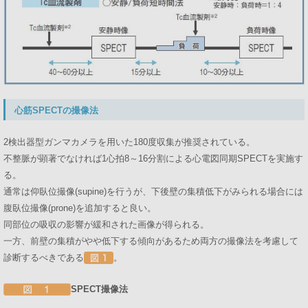
心筋SPECTの撮像法
2検出器型ガンマカメラを用いた180度収集が推奨されている。
不整脈が顕著でなければ1心拍8～16分割による心電図同期SPECTを実施す
る。
通常は仰臥位撮像(supine)を行うが、下後壁の集積低下がみられる場合には
腹臥位撮像(prone)を追加すると良い。
同部位の吸収の影響が緩和された画像が得られる。
一方、前壁の集積がやや低下する傾向があるため両方の撮像法を考慮して
診断するべきである
。
SPECT撮像法