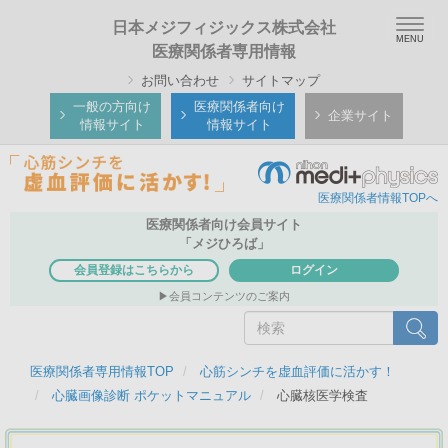
メ
Toggle
日本メジフィジックス株式会社
イ
naviga
医療関係者専用情報
ン
お問い合わせ
サイトマップ
コ
ン
一般の方向け
医療関係者向け
企業サイト
情報サイト
情報サイト
テ
ン
ツ
医療関係者情報TOPへ
に
医療関係者向け会員サイト
移
「メジひろば」
動
会員登録はこちらから
ログイン
会員コンテンツのご案内
検
検索
索
医療関係者専用情報TOP
心筋シンチを虚血評価に活かす！
心臓画像診断 ポケットマニュアル
心臓核医学検査