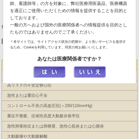
師、看護師等」の方を対象に、弊社医療用医薬品、医療機器
・運動負荷ではβ遮断薬は前日から休薬することが望ましい。
を適正にご使用いただくための情報を提供することを目的と
・薬剤負荷の場合は、カフェインを12時間以上控える。
しております。
一般の方へおよび国外の医療関係者への情報提供を目的とし
禁忌 (運動・薬剤負荷)
たものではありませんのでご了承ください。
のように運動・薬剤負荷の禁忌に注意する。
＊本サイトでは、サイトアクセス状況の把握や、より良いサービスを提供す
るため、Cookieを利用しています。同意の程お願いいたします。
あなたは医療関係者ですか？
運動負荷シンチグラフィの禁忌
急性心筋梗塞症(発症4日未満)
高リスクの不安定狭心症
急性または重症心不全
コントロール不良の高血圧症(＞200/110mmHg)
重症不整脈、症候性高度大動脈弁狭窄症
急性肺塞栓症または肺梗塞、急性心筋炎または心膜炎
大動脈瘤や大動脈解離