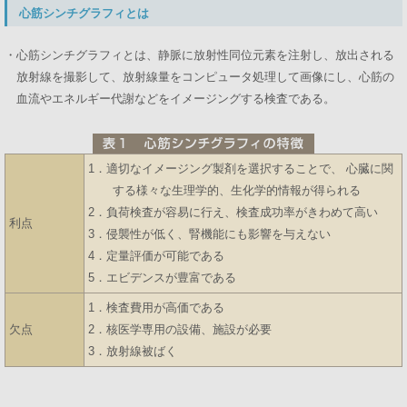
心筋シンチグラフィとは
・心筋シンチグラフィとは、静脈に放射性同位元素を注射し、放出される
放射線を撮影して、放射線量をコンピュータ処理して画像にし、心筋の
血流やエネルギー代謝などをイメージングする検査である。
1．適切なイメージング製剤を選択することで、 心臓に関
する様々な生理学的、生化学的情報が得られる
2．負荷検査が容易に行え、検査成功率がきわめて高い
利点
3．侵襲性が低く、腎機能にも影響を与えない
4．定量評価が可能である
5．エビデンスが豊富である
1．検査費用が高価である
欠点
2．核医学専用の設備、施設が必要
3．放射線被ばく