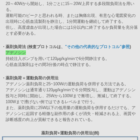
20～40Wから開始し、1分ごとに15～20W上昇する多段階負荷法を用い
る。
運動可能のピークと思われる時、または胸痛出現、有意な心電図変化の
出現時に心筋血流製剤を静注し、1分間運動を継続して終了する。
但し、高度虚血が出現した場合には1分以内に終了するか負荷量を充分落
とす必要がある。
・薬剤負荷法 (検査プロトコルは、
"その他の代表的なプロトコル"参照
)
アデノシン
持続注入ポンプを用いて120μg/kg/minで6分間静注する。
心筋血流製剤はその間3分後の時点で静注する。
・薬剤負荷＋運動負荷の併用法
アデノシン薬剤負荷と25~100Wの運動負荷を併用する方法である。
アデノシンは通常通り120μg/kg/minで６分間投与し、運動はアデノシン
投与と同時に開始し、25Wから100Wまで漸増し、漸減して終了する。
100Wまで漕げない例ではできるレベルまで行う。
また、薬剤負荷に25W以下の低用量の運動負荷を併用するだけでも、ア
デノシンに起因する軽微な副作用の多くが消失・軽減される上、画質や
診断感度の向上が貢献できると報告されている。
薬剤負荷+運動負荷の併用法(例)