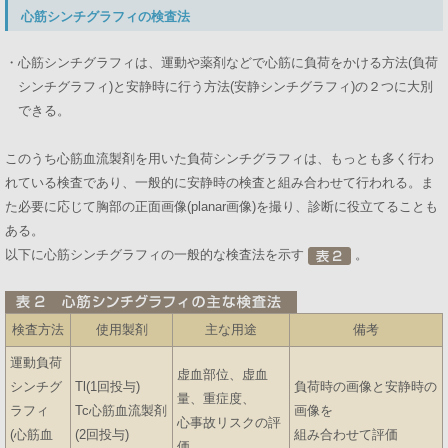
心筋シンチグラフィの検査法
・心筋シンチグラフィは、運動や薬剤などで心筋に負荷をかける方法(負荷
シンチグラフィ)と安静時に行う方法(安静シンチグラフィ)の２つに大別
できる。
このうち心筋血流製剤を用いた負荷シンチグラフィは、もっとも多く行わ
れている検査であり、一般的に安静時の検査と組み合わせて行われる。ま
た必要に応じて胸部の正面画像(planar画像)を撮り、診断に役立てることも
ある。
以下に心筋シンチグラフィの一般的な検査法を示す
。
検査方法
使用製剤
主な用途
備考
運動負荷
虚血部位、虚血
シンチグ
Tl(1回投与)
負荷時の画像と安静時の
量、重症度、
ラフィ
Tc心筋血流製剤
画像を
心事故リスクの評
(心筋血
(2回投与)
組み合わせて評価
価