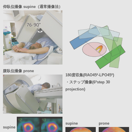
仰臥位撮像 supine（通常撮像法）
腹臥位撮像 prone
180度収集(RAO45º-LPO45º)
・ステップ撮像(6ºstep 30
projection)
supine
prone
supine