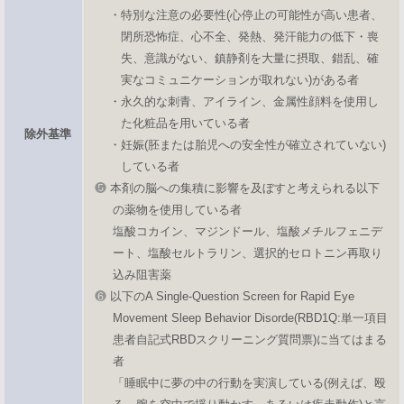
・特別な注意の必要性(心停止の可能性が高い患者、
閉所恐怖症、心不全、発熱、発汗能力の低下・喪
失、意識がない、鎮静剤を大量に摂取、錯乱、確
実なコミュニケーションが取れない)がある者
・永久的な刺青、アイライン、金属性顔料を使用し
た化粧品を用いている者
除外基準
・妊娠(胚または胎児への安全性が確立されていない)
している者
❺
本剤の脳への集積に影響を及ぼすと考えられる以下
の薬物を使用している者
塩酸コカイン、マジンドール、塩酸メチルフェニデ
ート、塩酸セルトラリン、選択的セロトニン再取り
込み阻害薬
❻
以下のA Single-Question Screen for Rapid Eye
Movement Sleep Behavior Disorde(RBD1Q:単一項目
患者自記式RBDスクリーニング質問票)に当てはまる
者
「睡眠中に夢の中の行動を実演している(例えば、殴