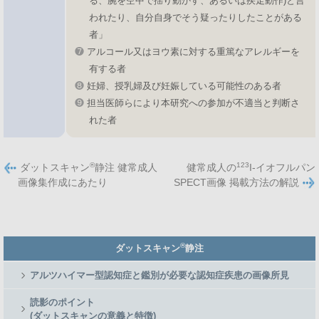
る、腕を空中で揺り動かす、あるいは疾走動作)と言
われたり、自分自身でそう疑ったりしたことがある
者」
❼
アルコール又はヨウ素に対する重篤なアレルギーを
有する者
❽
妊婦、授乳婦及び妊娠している可能性のある者
❾
担当医師らにより本研究への参加が不適当と判断さ
れた者
®
123
ダットスキャン
静注 健常成人
健常成人の
I-イオフルパン
画像集作成にあたり
SPECT画像 掲載方法の解説
Member
®
ダットスキャン
静注
Side
Menu
アルツハイマー型認知症と鑑別が必要な認知症疾患の画像所見
読影のポイント
(ダットスキャンの意義と特徴)