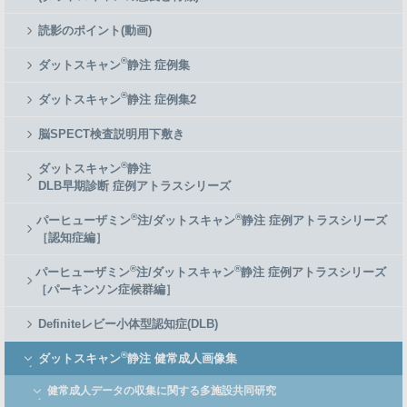
読影のポイント(動画)
®
ダットスキャン
静注 症例集
®
ダットスキャン
静注 症例集2
脳SPECT検査説明用下敷き
®
ダットスキャン
静注
DLB早期診断 症例アトラスシリーズ
®
®
パーヒューザミン
注/ダットスキャン
静注 症例アトラスシリーズ
［認知症編］
®
®
パーヒューザミン
注/ダットスキャン
静注 症例アトラスシリーズ
［パーキンソン症候群編］
Definiteレビー小体型認知症(DLB)
®
ダットスキャン
静注 健常成人画像集
健常成人データの収集に関する多施設共同研究