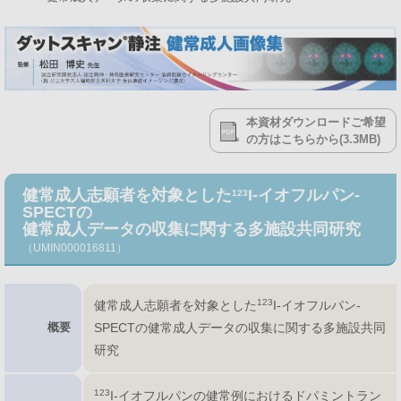
本資材ダウンロードご希望
の方はこちらから(3.3MB)
健常成人志願者を対象とした
I-イオフルパン-
123
SPECTの
健常成人データの収集に関する多施設共同研究
（UMIN000016811）
123
健常成人志願者を対象とした
I-イオフルパン-
概要
SPECTの健常成人データの収集に関する多施設共同
研究
123
I-イオフルパンの健常例におけるドパミントラン