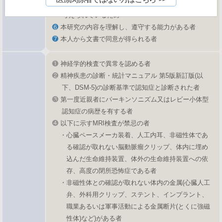
(設定根拠)MoCA-Jの26点以上が、正常範囲であると
考えられているため
❻
本研究の内容を理解し、遵守する能力がある者
❼
本人から文書で同意が得られる者
❶
神経学的検査で異常を認める者
❷
精神疾患の診断・統計マニュアル 第5版新訂版(以
下、DSM-5)の診断基準で認知症と診断された者
❸
第一度近親者にパーキンソニズム又はレビー小体型
認知症の病歴を有する者
❹
以下に示すMRI検査が禁忌の者
・心臓ペースメーカ装着、人工内耳、非磁性体であ
る確認が取れない脳動脈瘤クリップ、体内に埋め
込んだ生命維持装置、体外の生命維持装置への依
存、高度の閉所恐怖症である者
・非磁性体との確認が取れない体内の金属(心臓人工
弁、外科用クリップ、ステント、インプラント、
職業あるいは軍事活動による金属断片(とくに強磁
性体)など)がある者