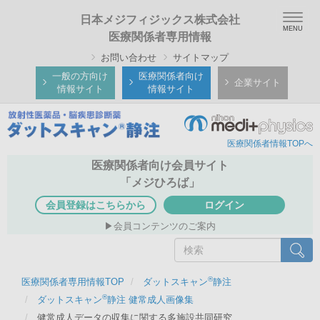
メ
Togg
日本メジフィジックス株式会社
イ
navig
医療関係者専用情報
ン
お問い合わせ
サイトマップ
コ
ン
一般の方向け
医療関係者向け
企業サイト
情報サイト
情報サイト
テ
ン
ツ
医療関係者情報TOPへ
に
移
医療関係者向け会員サイト
動
「メジひろば」
会員登録はこちらから
ログイン
会員コンテンツのご案内
検
検索
索
®
医療関係者専用情報TOP
ダットスキャン
静注
®
ダットスキャン
静注 健常成人画像集
健常成人データの収集に関する多施設共同研究