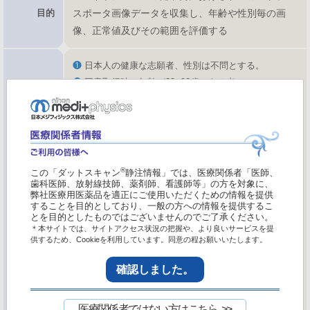
目的
スポータ画像データを収集し、年齢や性別毎の画
像、正常値及びその範囲を評価する
❶
日本人の健康な志願者、性別は不問とする。
❷
同意取得時の年齢が30~90歳である者
❸
Unified Parkinson’s Disease Rating
Scale(UPDRS)PartIIIの合計スコアが0(60歳以下)、
もしくは5未満(61歳以上)
(設定根拠)高齢者では、健常例であっても運動症状
が出現することがある。ヨーロッパでDaTSCANの
®
この「ダットスキャン
静注情報」では、医療関係者「医師、
正常例を収集した報告のUPDRSの選択基準と同等に
歯科医師、放射線技師、薬剤師、看護師等」の方を対象に、
弊社医療用医薬品を適正にご使用いただくための情報を提供
設定した。
することを目的としており、一般の方への情報を提供するこ
選択基準
❹
Beck Depression Inventory (BDI:ベックうつ病調査
とを目的としたものではございませんのでご了承ください。
＊本サイトでは、サイトアクセス状況の把握や、より良いサービスを提
票) 10点未満である者(BDI-IIでは12点未満)
供するため、Cookieを利用しています。同意の程お願いいたします。
(設定根拠)ヨーロッパでDaTSCANの正常例を収集し
た報告のBDIの選択基準と同等に設定した。
確認しました。
❺
Japanese Version of The MONTREAL COGNITIVE
ASSESSMENT(MoCA-J)26点以上である者
医療関係者ではない方はこちら