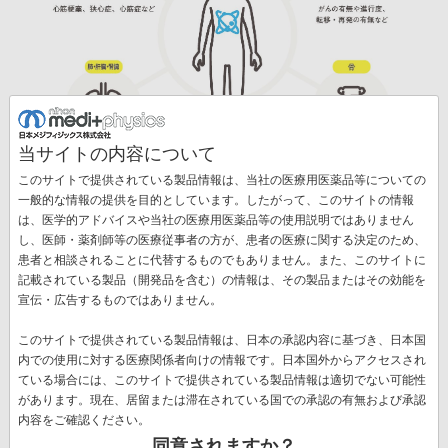
当サイトの内容について
このサイトで提供されている製品情報は、当社の医療用医薬品等についての
一般的な情報の提供を目的としています。したがって、このサイトの情報
は、医学的アドバイスや当社の医療用医薬品等の使用説明ではありません
し、医師・薬剤師等の医療従事者の方が、患者の医療に関する決定のため、
関連情報
患者と相談されることに代替するものでもありません。また、このサイトに
記載されている製品（開発品を含む）の情報は、その製品またはその効能を
宣伝・広告するものではありません。
核医学検査に関する一般向け情報サイトへのリンク
です。
このサイトで提供されている製品情報は、日本の承認内容に基づき、日本国
【核医学検査とは】
内での使用に対する医療関係者向けの情報です。日本国外からアクセスされ
核医学の基礎知識
ている場合には、このサイトで提供されている製品情報は適切でない可能性
があります。現在、居留または滞在されている国での承認の有無および承認
動画で見る核医学紹介
内容をご確認ください。
同意されますか？