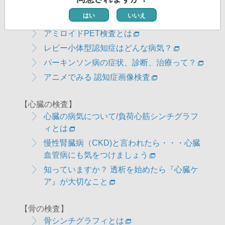
【脳の検査】
はい
いいえ
「もの忘れ」が気になりだしたら...
アミロイドPET検査とは
レビー小体型認知症はどんな病気？
パーキンソン病の症状、診断、治療って？
アニメでみる 認知症画像検査
【心臓の検査】
心臓の病気について/負荷心筋シンチグラフ
ィとは
慢性腎臓病（CKD)と言われたら・・・心臓
血管病にも気をつけましょう
知っていますか？ 透析を始めたら『心臓ケ
ア』が大切なこと
【骨の検査】
骨シンチグラフィとは