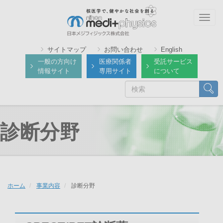
メ
イ
Togg
ン
navig
コ
サイトマップ
お問い合わせ
English
ン
一般の方向け
医療関係者
受託サービス
テ
情報サイト
専用サイト
について
ン
検
検索
ツ
索
に
移
動
診断分野
ホーム
事業内容
診断分野