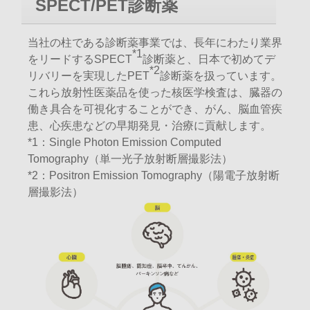
SPECT/PET診断薬
当社の柱である診断薬事業では、長年にわたり業界
*1
をリードするSPECT
診断薬と、日本で初めてデ
*2
リバリーを実現したPET
診断薬を扱っています。
これら放射性医薬品を使った核医学検査は、臓器の
働き具合を可視化することができ、がん、脳血管疾
患、心疾患などの早期発見・治療に貢献します。
*1：Single Photon Emission Computed
Tomography（単一光子放射断層撮影法）
*2：Positron Emission Tomography（陽電子放射断
層撮影法）