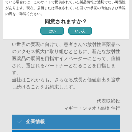
剤という2つの強力な事業を通じて、世界中の医療
ている場合には、このサイトで提供されている製品情報は適切でない可能性
があります。現在、居留または滞在されている国での承認の有無および承認
従事者と患者さんに貢献しており、その製品は世界
内容をご確認ください。
で毎秒約4件の頻度で使用されています。当社はそ
同意されますか？
の一員として、日本に根差した高い専門性を基盤
に、日本だけでなくアジア地域の患者さんの健康に
はい
いいえ
貢献してまいります。また、当社は医療に限界のな
い世界の実現に向けて、患者さんの放射性医薬品へ
のアクセス拡大に取り組むとともに、新たな放射性
医薬品の展開を目指すイノベーターにとって、信頼
され、選ばれるパートナーとなることを目指しま
す。
当社はこれからも、さらなる成長と価値創出を追求
し続けることをお約束します。
代表取締役
マギー・シャオ / 高橋 伸行
SubMenu-
企業情報
Profile