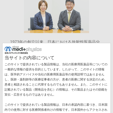
1973年の創立以来、日本における放射性医薬品分
野のリーディングカンパニーとして歩んできた当社
は、2025年にGEヘルスケアグループの一員となり
当サイトの内容について
ました。「核医学で健やかな社会を創る」という使
このサイトで提供されている製品情報は、当社の医療用医薬品等についての
命のもと、日本で培ってきた確かな実績と専門性
一般的な情報の提供を目的としています。したがって、このサイトの情報
に、GEヘルスケアのグローバルなイノベーション
は、医学的アドバイスや当社の医療用医薬品等の使用説明ではありません
の歴史、そして長年にわたり画像診断剤の提供を通
し、医師・薬剤師等の医療従事者の方が、患者の医療に関する決定のため、
じて世界中の患者さんを支えてきた知見と経験が加
患者と相談されることに代替するものでもありません。また、このサイトに
記載されている製品（開発品を含む）の情報は、その製品またはその効能を
わることで、当社はこれまで以上に大きな価値を提
宣伝・広告するものではありません。
供できると確信しています。
GEヘルスケアの診断用医薬品（Pharmaceutical
このサイトで提供されている製品情報は、日本の承認内容に基づき、日本国
Diagnostics：PDx）部門は、放射性医薬品と造影
内での使用に対する医療関係者向けの情報です。日本国外からアクセスされ