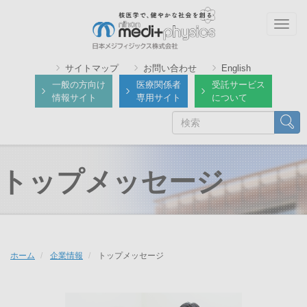
メ
イ
Togg
ン
navig
コ
サイトマップ
お問い合わせ
English
ン
一般の方向け
医療関係者
受託サービス
テ
情報サイト
専用サイト
について
ン
検
検索
ツ
索
に
移
動
トップメッセージ
ホーム
企業情報
トップメッセージ