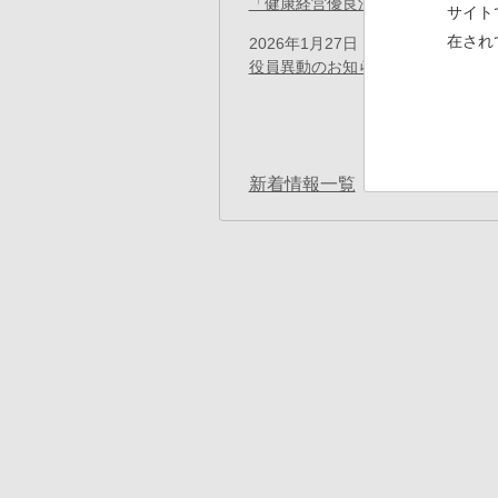
「健康経営優良法人 2026（大規
サイト
在され
2026年1月27日
プレスリリース
役員異動のお知らせ
ペ
ー
ジ
送
り
新着情報一覧