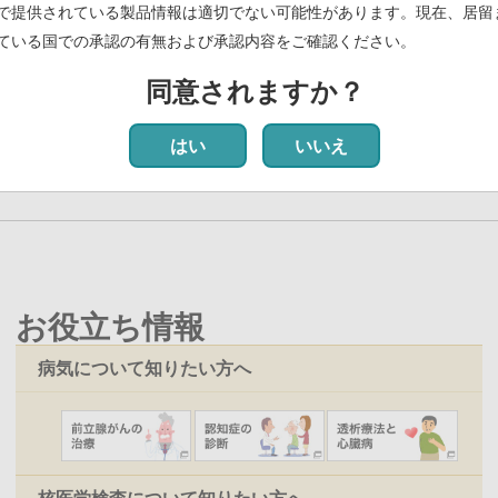
模法人部門）」に認定
で提供されている製品情報は適切でない可能性があります。現在、居留
ている国での承認の有無および承認内容をご確認ください。
同意されますか？
カ
1
ペ
2
ペ
3
ペ
4
ペ
5
ペ
6
ペ
7
ペ
8
ペ
9
次
››
最
最終 »
レ
ー
ー
ー
ー
ー
ー
ー
ー
ペ
終
はい
いいえ
ン
ジ
ジ
ジ
ジ
ジ
ジ
ジ
ジ
ー
ペ
ト
ジ
ー
ペ
ジ
ー
ジ
お役立ち情報
病気について知りたい方へ