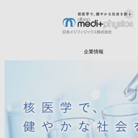
メ
イ
ン
検
コ
索
ン
テ
企業情報
ン
ツ
に
移
動