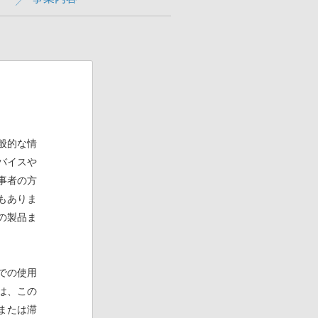
般的な情
バイスや
事者の方
もありま
の製品ま
での使用
は、この
または滞