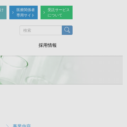
け
医療関係者
受託サービス
専用サイト
について
検索
採用情報
SubMenu-
事業内容
Business