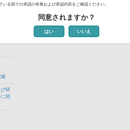
ている国での承認の有無および承認内容をご確認ください。
同意されますか？
究倫理
はい
いいえ
配慮
及び研
等に関