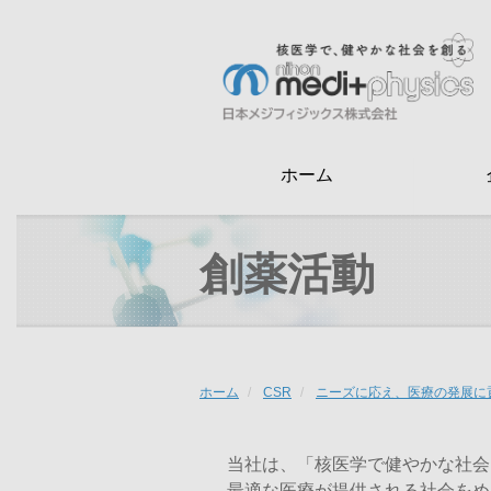
メ
イ
ン
検
コ
索
ン
テ
ホーム
ン
ツ
に
創薬活動
移
動
ホーム
CSR
ニーズに応え、医療の発展に
当社は、「核医学で健やかな社会
最適な医療が提供される社会をめ