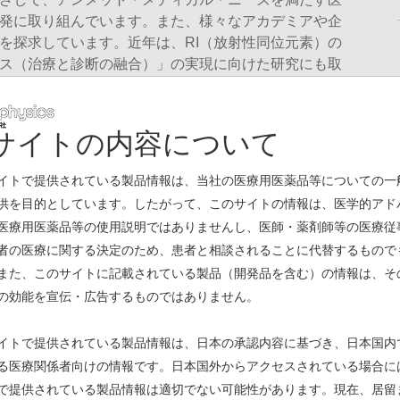
発に取り組んでいます。また、様々なアカデミアや企
を探求しています。近年は、RI（放射性同位元素）の
ス（治療と診断の融合）」の実現に向けた研究にも取
取り組み
サイトの内容について
イトで提供されている製品情報は、当社の医療用医薬品等についての一
創薬
供を目的としています。したがって、このサイトの情報は、医学的アド
医療用医薬品等の使用説明ではありませんし、医師・薬剤師等の医療従
αSTARTZ
者の医療に関する決定のため、患者と相談されることに代替するもので
また、このサイトに記載されている製品（開発品を含む）の情報は、そ
受託事業
の効能を宣伝・広告するものではありません。
こちら
知的財産戦略
イトで提供されている製品情報は、日本の承認内容に基づき、日本国内
る医療関係者向けの情報です。日本国外からアクセスされている場合に
詳しくはこちら
で提供されている製品情報は適切でない可能性があります。現在、居留