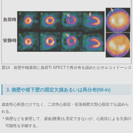
図14 前壁中隔基部に負荷Tl SPECTで再分布を認めた心サルコイドーシス
3. 側壁や後下壁の固定欠損あるいは再分布(fill-in)
虚血性心疾患だけでなく、二次性心筋症・拡張相肥大型心筋症でも認めら
れる。
＊病歴などを参照して、虚血(梗塞)も否定できないが、心筋症による欠損の
可能性を示唆する。