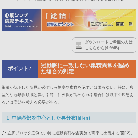
ダウンロードご希望の方は
こちらから(4.9MB)
冠動脈に一致しない集積異常を認め
ポイント7
た場合の判定
集積が低下した所見が必ずしも梗塞や虚血を示すとは限らない。特に、典
型的な冠動脈領域と異なる範囲に欠損が認められる場合には以下の疾患あ
るいは病態を考える必要がある。
1. 中隔基部を中心とした再分布(fill-in)
左脚ブロック症例で、特に運動負荷検査実施で高率に出現する(
図12
)。