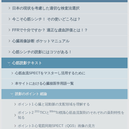
Menu
日本の現状を考慮した適切な検査法選択
今こそ心筋シンチ！ その使いどころは？
FFRで十分ですか？ 適正な虚血評価とは！？
心臓画像診断 ポケットマニュアル
心筋シンチの読影にはコツがある！
心筋読影テキスト
心筋血流SPECTをマスターし活用するために
本サイトにおける心臓核医学用語一覧
読影のポイント 総論
ポイント1 心臓と冠動脈の支配領域を理解する
201
99m
ポイント2
TlClと
Tc標識心筋血流製剤のそれぞれの薬剤特性を
知る
ポイント3 心電図同期SPECT（QGS）画像の見方