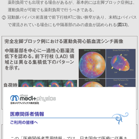
薬剤負荷でも出現する場合があるが、基本的には左脚ブロック症例は、
運動負荷が可能でも薬剤負荷で行うべきである。
冠動脈バイパス術直後で前下行枝#7に強い狭窄があり、末梢はバイパス
で灌流されている場合にも中隔基部のみの虚血が認められる(
図13
)。
図12 完全左脚ブロックの症例
この「医療関係者専用情報」では、日本国内で医療に従事さ