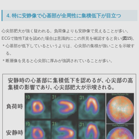
4. 特に安静像で心基部が全周性に集積低下が目立つ
心尖部肥大が強く疑われる。負荷像よりも安静像で見えることが多い。
ECGで陰性T波を認めた場合は意識的にこの所見を確認すると良い(
図15
)。
＊心基部が低下しているというよりは、心尖部の集積が強いことを示唆す
る。
＊断層像を見ると心尖部に厚みが強調されていることが多い。