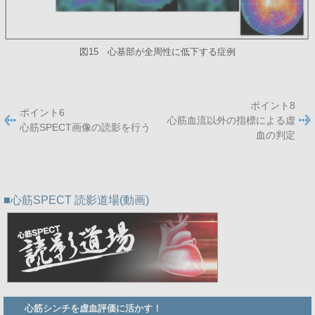
図15 心基部が全周性に低下する症例
ポイント8
ポイント6
心筋血流以外の指標による虚
心筋SPECT画像の読影を行う
血の判定
心筋SPECT 読影道場(動画)
Member
心筋シンチを虚血評価に活かす！
Side