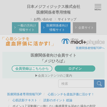
メ
Togg
日本メジフィジックス株式会社
イ
navig
医療関係者専用情報
ン
お問い合わせ
サイトマップ
コ
ン
一般の方向け
医療関係者向け
企業サイト
情報サイト
情報サイト
テ
ン
ツ
医療関係者情報TOPへ
に
移
医療関係者向け会員サイト
動
「メジひろば」
会員登録はこちらから
ログイン
会員コンテンツのご案内
検
検索
索
医療関係者専用情報TOP
心筋シンチを虚血評価に活かす！
心筋読影テキスト
読影のポイント 総論
ポイント7 冠動脈に一致しない集積異常を認めた場合の判定