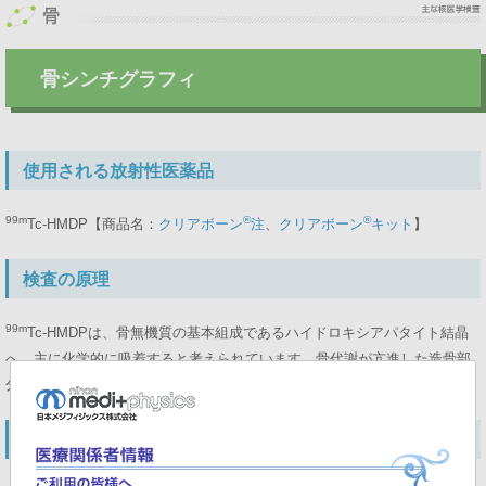
骨シンチグラフィ
使用される放射性医薬品
99m
®
®
Tc-HMDP【商品名：
クリアボーン
注
、
クリアボーン
キット
】
検査の原理
99m
Tc-HMDPは、骨無機質の基本組成であるハイドロキシアパタイト結晶
へ、主に化学的に吸着すると考えられています。骨代謝が亢進した造骨部
分により多く吸着することから、集積の異常として描出されます。
検査の流れ、注意事項