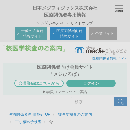
メ
Togg
日本メジフィジックス株式会社
イ
navig
医療関係者専用情報
ン
お問い合わせ
サイトマップ
コ
ン
一般の方向け
医療関係者向け
企業サイト
情報サイト
情報サイト
テ
ン
ツ
医療関係者情報TOPへ
に
移
医療関係者向け会員サイト
動
「メジひろば」
会員登録はこちらから
ログイン
会員コンテンツのご案内
検
検索
索
医療関係者専用情報TOP
核医学検査のご案内
主な核医学検査
骨