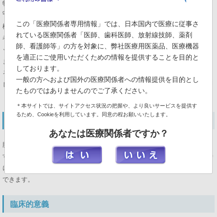
特に前処置等の注意はありません。
99m
Tc-HMDPを静注後の2～3時間後に
この「医療関係者専用情報」では、日本国内で医療に従事さ
検査を行います。仰臥位で寝ている患
れている医療関係者「医師、歯科医師、放射線技師、薬剤
者さんの前後方向に検出器もしくはベ
師、看護師等」の方を対象に、弊社医療用医薬品、医療機器
ッドを移動させて15分程度の撮像をし
を適正にご使用いただくための情報を提供することを目的と
ます。SPECT収集をして断層像を得
しております。
る場合にはさらに10分～15分程度を要
一般の方へおよび国外の医療関係者への情報提供を目的とし
します。
たものではありませんのでご了承ください。
＊本サイトでは、サイトアクセス状況の把握や、より良いサービスを提供す
るため、Cookieを利用しています。同意の程お願いいたします。
解析方法、定量法
あなたは医療関係者ですか？
腫瘍や骨折等に集積する性質がありますので、視覚的に判断して評価しま
す。また、BSIやSUVの数値指標を用いてSPECT収集の際にCT検査も同時
にできる装置では、両画像を融合表示することで診断情報を増やすことが
できます。
臨床的意義