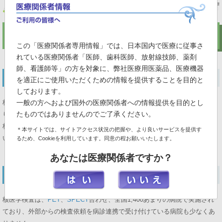
検査を依頼するには
この「医療関係者専用情報」では、日本国内で医療に従事さ
れている医療関係者「医師、歯科医師、放射線技師、薬剤
師、看護師等」の方を対象に、弊社医療用医薬品、医療機器
院内で検査を依頼する場合
を適正にご使用いただくための情報を提供することを目的と
しております。
核医学検査は通常予約制になっており、曜日によって行われる検査が異な
一般の方へおよび国外の医療関係者への情報提供を目的とし
たものではありませんのでご了承ください。
ります。
核医学検査を実施している部門に、検査スケジュールや事前の準備をお問
＊本サイトでは、サイトアクセス状況の把握や、より良いサービスを提供す
い合せください。
るため、Cookieを利用しています。同意の程お願いいたします。
あなたは医療関係者ですか？
他院に検査を依頼する場合
核医学検査は、
PET
、
SPECT
合わせ、全国1,400あまりの病院で実施され
ており、外部からの検査依頼を病診連携で受け付けている病院も少なくあ