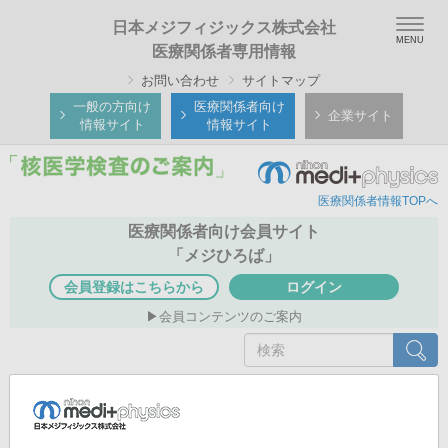
メ
Togg
日本メジフィジックス株式会社
イ
navig
医療関係者専用情報
ン
お問い合わせ
サイトマップ
コ
ン
一般の方向け
医療関係者向け
企業サイト
情報サイト
情報サイト
テ
ン
ツ
医療関係者情報TOPへ
に
移
医療関係者向け会員サイト
動
「メジひろば」
会員登録はこちらから
ログイン
会員コンテンツのご案内
検
検索
索
医療関係者専用情報TOP
核医学検査のご案内
核医学検査の実際