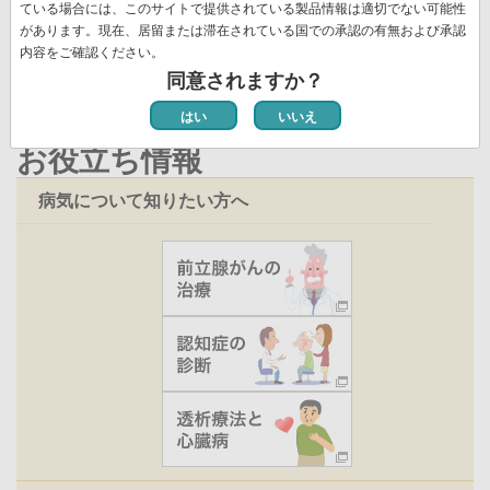
ペ
ている場合には、このサイトで提供されている製品情報は適切でない可能性
新着情報一覧
ー
ー
があります。現在、居留または滞在されている国での承認の有無および承認
ジ
内容をご確認ください。
ジ
同意されますか？
はい
いいえ
お役立ち情報
病気について知りたい方へ