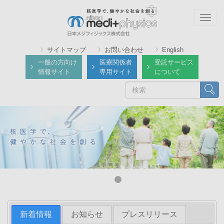
メ
イ
Togg
ン
navig
コ
サイトマップ
お問い合わせ
English
ン
一般の方向け
医療関係者
受託サービス
テ
情報サイト
専用サイト
について
ン
検
検索
ツ
索
に
移
動
新着情報
お知らせ
プレスリリース