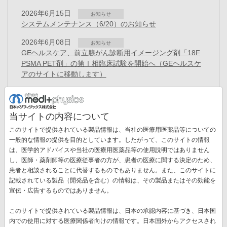
2026年6月15日
お知らせ
システムメンテナンス（6/20）のお知らせ
2026年6月08日
お知らせ
GEヘルスケア、前立腺がん診断用イメージング剤「18F
PSMA PET剤」の第Ⅰ相臨床試験を開始へ（GEヘルスケ
アのサイトに移動します）
2026年5月22日
お知らせ
システムメンテナンス（5/23）のお知らせ
当サイトの内容について
2026年3月27日
お知らせ
このサイトで提供されている製品情報は、当社の医療用医薬品等についての
「健康経営優良法人 2026（大規模法人部門）」に認定
一般的な情報の提供を目的としています。したがって、このサイトの情報
2026年1月27日
は、医学的アドバイスや当社の医療用医薬品等の使用説明ではありません
プレスリリース
し、医師・薬剤師等の医療従事者の方が、患者の医療に関する決定のため、
役員異動のお知らせ
ペ
患者と相談されることに代替するものでもありません。また、このサイトに
ー
記載されている製品（開発品を含む）の情報は、その製品またはその効能を
カ
1
ペ
2
ペ
3
ペ
4
ペ
5
ペ
6
ペ
7
ペ
8
ペ
9
次
››
ジ
宣伝・広告するものではありません。
送
レ
ー
ー
ー
ー
ー
ー
ー
ー
ペ
最
最終 »
り
ン
ジ
ジ
ジ
ジ
ジ
ジ
ジ
ジ
ー
このサイトで提供されている製品情報は、日本の承認内容に基づき、日本国
終
ト
ジ
内での使用に対する医療関係者向けの情報です。日本国外からアクセスされ
ペ