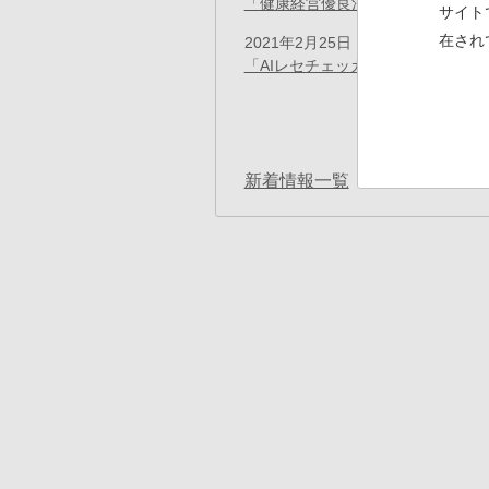
「健康経営優良法人2021」に認定
(
サイト
在され
2021年2月25日
お知らせ
「AIレセチェッカー」の取り扱い
ペ
ー
先
« 最初
ジ
送
頭
り
ペ
新着情報一覧
ー
ジ