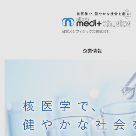
メ
イ
ン
検
コ
索
ン
テ
企業情報
ン
ツ
に
移
動