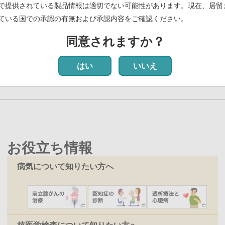
PDF)
で提供されている製品情報は適切でない可能性があります。現在、居留
ている国での承認の有無および承認内容をご確認ください。
終了について
(PDF)
同意されますか？
前
‹‹
ペ
11
ペ
12
ペ
13
ペ
14
カ
15
ペ
16
ペ
17
ペ
18
ペ
19
次
››
ペ
ー
ー
ー
ー
レ
ー
ー
ー
ー
ペ
はい
いいえ
ー
ジ
ジ
ジ
ジ
ン
ジ
ジ
ジ
ジ
ー
ジ
ト
ジ
ペ
ー
ジ
お役立ち情報
病気について知りたい方へ