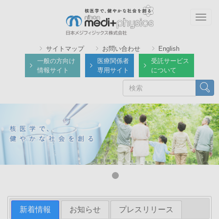
メ
イ
Togg
ン
navig
コ
サイトマップ
お問い合わせ
English
ン
一般の方向け
医療関係者
受託サービス
テ
情報サイト
専用サイト
について
ン
検
検索
ツ
索
に
移
動
新着情報
お知らせ
プレスリリース