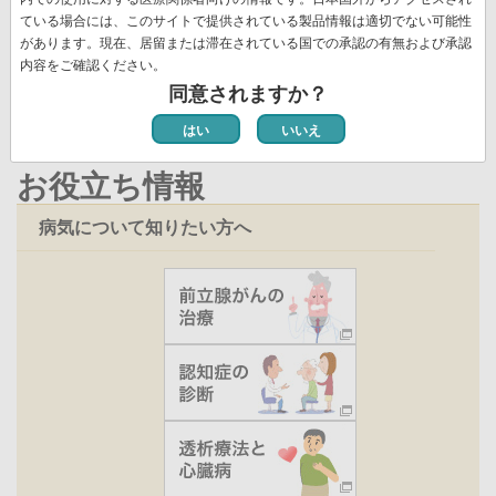
ー
ジ
ト
ジ
ジ
ー
ペ
ている場合には、このサイトで提供されている製品情報は適切でない可能性
ジ
ペ
新着情報一覧
があります。現在、居留または滞在されている国での承認の有無および承認
ジ
ー
ー
内容をご確認ください。
ジ
ジ
同意されますか？
はい
いいえ
お役立ち情報
病気について知りたい方へ