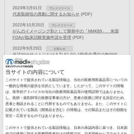
2023年3月01日
プレスリリース
代表取締役の異動に関するお知らせ
(PDF)
2022年10月25日
プレスリリース
がんのイメージング剤として開発中の「NMK89」、米国
FDAが臨床試験実施申請を受理
(PDF)
2022年9月29日
お知らせ
当社WebサイトにおけるTLS1.0/1.1暗号化通信の無効化
の実施予定日変更について
(PDF)
当サイトの内容について
2022年9月10日
お知らせ
TLS1.0/1.1暗号化通信の無効化について
(PDF)
このサイトで提供されている製品情報は、当社の医療用医薬品等についての
一般的な情報の提供を目的としています。したがって、このサイトの情報
2022年9月09日
プレスリリース
は、医学的アドバイスや当社の医療用医薬品等の使用説明ではありません
放射性金属核種で標識されたムチンサブタイプ5ACに特異
し、医師・薬剤師等の医療従事者の方が、患者の医療に関する決定のため、
的に結合するヒト化抗体の特許を取得
(PDF)
患者と相談されることに代替するものでもありません。また、このサイトに
ペ
記載されている製品（開発品を含む）の情報は、その製品またはその効能を
ー
先
« 最初
前
‹‹
ペ
5
ペ
6
ペ
7
ペ
8
カ
9
ペ
10
ペ
11
宣伝・広告するものではありません。
ジ
送
頭
ペ
ー
ー
ー
ー
レ
ー
ー
ペ
12
ペ
13
次
››
最
最終 »
り
このサイトで提供されている製品情報は、日本の承認内容に基づき、日本国
ペ
ー
ジ
ジ
ジ
ジ
ン
ジ
ジ
ー
ー
ペ
終
内での使用に対する医療関係者向けの情報です。日本国外からアクセスされ