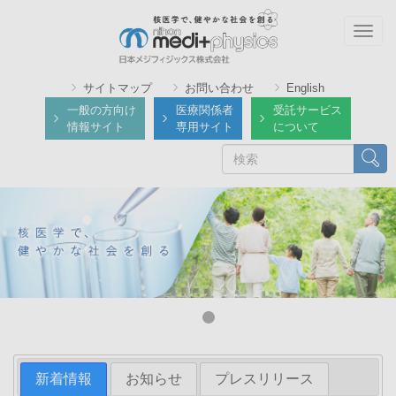
メ
イ
Togg
ン
navig
コ
サイトマップ
お問い合わせ
English
ン
一般の方向け
医療関係者
受託サービス
テ
情報サイト
専用サイト
について
ン
検
検索
ツ
索
に
移
動
新着情報
お知らせ
プレスリリース