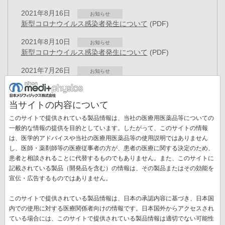
2021年8月16日
お知らせ
新型コロナウイルス感染者発生について
(PDF)
2021年8月10日
お知らせ
新型コロナウイルス感染者発生について
(PDF)
2021年7月26日
お知らせ
新型コロナウイルス感染者発生について
(PDF)
2021年7月19日
お知らせ
当サイトの内容について
新型コロナウイルス感染者発生について
(PDF)
このサイトで提供されている製品情報は、当社の医療用医薬品等についての
2021年7月01日
一般的な情報の提供を目的としています。したがって、このサイトの情報
プレスリリース
役員異動および人事異動のお知らせ
(PDF)
は、医学的アドバイスや当社の医療用医薬品等の使用説明ではありません
ペ
し、医師・薬剤師等の医療従事者の方が、患者の医療に関する決定のため、
ー
患者と相談されることに代替するものでもありません。また、このサイトに
先
« 最初
前
‹‹
ペ
10
ペ
11
ペ
12
ペ
13
カ
14
ペ
15
ジ
記載されている製品（開発品を含む）の情報は、その製品またはその効能を
送
頭
ペ
ー
ー
ー
ー
レ
ー
宣伝・広告するものではありません。
ペ
16
ペ
17
ペ
18
次
››
最
最終 »
り
ペ
ー
ジ
ジ
ジ
ジ
ン
ジ
ー
ー
ー
ペ
終
ー
ジ
ト
このサイトで提供されている製品情報は、日本の承認内容に基づき、日本国
ジ
ジ
ジ
ー
ペ
ジ
ペ
内での使用に対する医療関係者向けの情報です。日本国外からアクセスされ
新着情報一覧
ジ
ー
ー
ている場合には、このサイトで提供されている製品情報は適切でない可能性
ジ