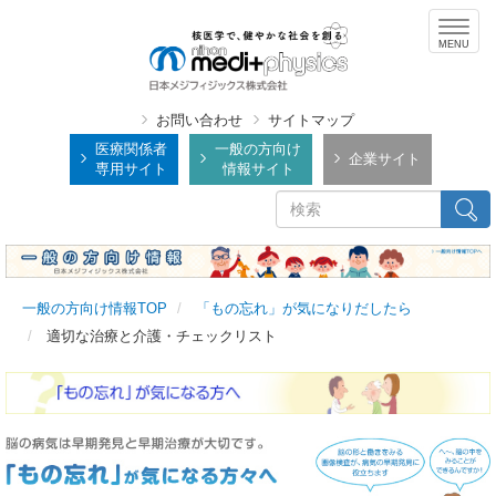
メ
Togg
イ
navig
ン
コ
ン
お問い合わせ
サイトマップ
テ
医療関係者
一般の方向け
企業サイト
専用サイト
情報サイト
ン
ツ
検
検索
に
索
移
動
一般の方向け情報TOP
「もの忘れ」が気になりだしたら
適切な治療と介護・チェックリスト