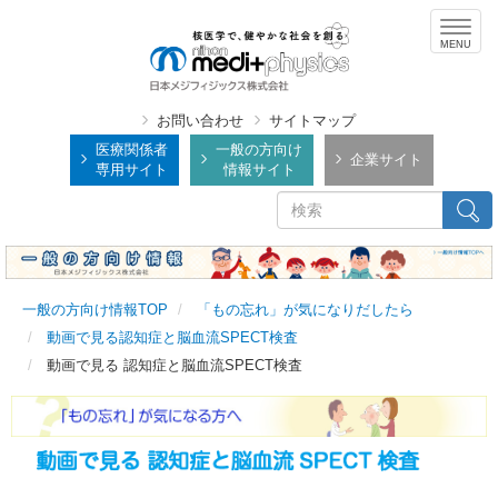
メ
Togg
イ
navig
ン
コ
ン
お問い合わせ
サイトマップ
テ
医療関係者
一般の方向け
企業サイト
専用サイト
情報サイト
ン
ツ
検
検索
に
索
移
動
一般の方向け情報TOP
「もの忘れ」が気になりだしたら
動画で見る認知症と脳血流SPECT検査
動画で見る 認知症と脳血流SPECT検査