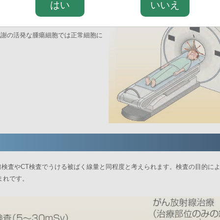
はい
いいえ
を注射します。このくすりには、放射
います。脳に取り込まれたくすりから出る
代謝の活発な腫瘍細胞では正常細胞に
、X線検査やCT検査でうける被ばく線量と同程度と考えられます。検査の目的に
まれです。