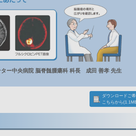
ター中央病院 脳脊髄腫瘍科 科長 成田 善孝 先生
ダウンロードご
こちらから(1.1MB