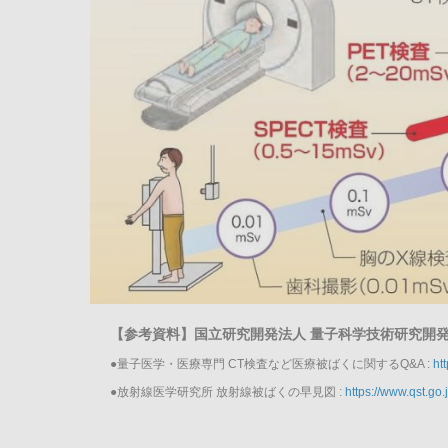
【参考資料】国立研究開発法人 量子科学技術研究開
●量子医学・医療専門 CT検査など医療被ばくに関するQ&A :
ht
●放射線医学研究所 放射線被ばくの早見図 :
https://www.qst.go.