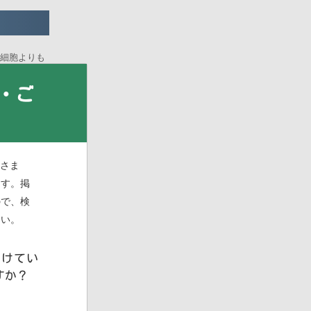
常細胞よりも
・ご
皆さま
ます。掲
ので、検
さい。
受けてい
すか？