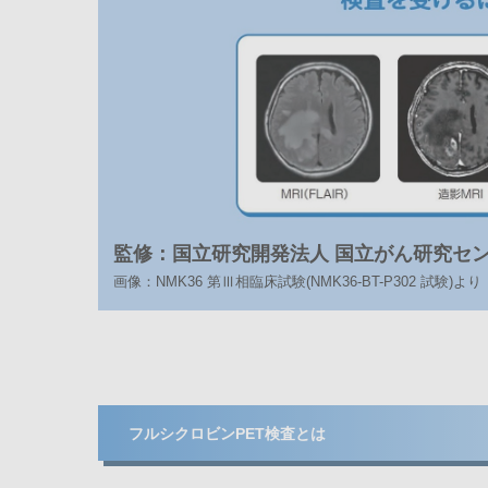
監修：国立研究開発法人 国立がん研究セン
画像：NMK36 第Ⅲ相臨床試験(NMK36-BT-P302 試験)より
フルシクロビンPET検査とは