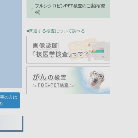
フルシクロビンPET検査のご案内(資
材)
関連する検査について調べる
希望の方は
)