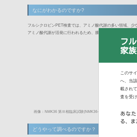
なにがわかるのですか?
フルシクロビンPET検査では、アミノ酸代謝の多い領域、
アミノ酸代謝が活発に行われるため、腫瘍領域が画像として
フル
家族
このサイ
へ、当
載され
査を受
画像：NMK36 第Ⅲ相臨床試験(NMK36-BT-P302 試験)より
あなた
る、ま
どうやって調べるのですか？