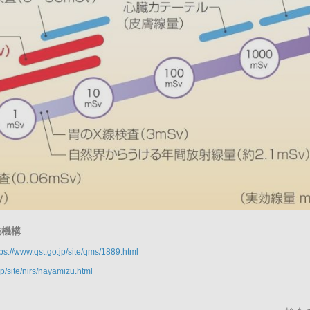
発機構
tps://www.qst.go.jp/site/qms/1889.html
jp/site/nirs/hayamizu.html