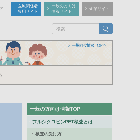
医療関係者
一般の方向け
プ
企業サイト
専用サイト
情報サイト
検索
る
Public
一般の方向け情報TOP
Side
Menu
フルシクロビンPET検査とは
検査の受け方