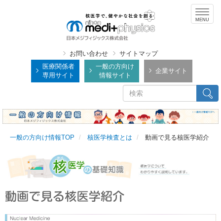
メ
Togg
イ
navig
ン
コ
ン
お問い合わせ
サイトマップ
テ
医療関係者
一般の方向け
企業サイト
専用サイト
情報サイト
ン
ツ
検
検索
に
索
移
動
一般の方向け情報TOP
核医学検査とは
動画で見る核医学紹介